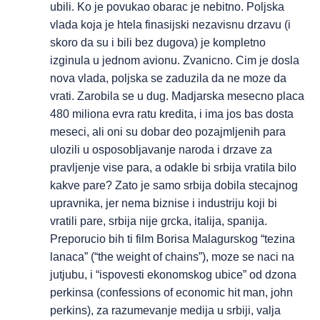
ubili. Ko je povukao obarac je nebitno. Poljska
vlada koja je htela finasijski nezavisnu drzavu (i
skoro da su i bili bez dugova) je kompletno
izginula u jednom avionu. Zvanicno. Cim je dosla
nova vlada, poljska se zaduzila da ne moze da
vrati. Zarobila se u dug. Madjarska mesecno placa
480 miliona evra ratu kredita, i ima jos bas dosta
meseci, ali oni su dobar deo pozajmljenih para
ulozili u osposobljavanje naroda i drzave za
pravljenje vise para, a odakle bi srbija vratila bilo
kakve pare? Zato je samo srbija dobila stecajnog
upravnika, jer nema biznise i industriju koji bi
vratili pare, srbija nije grcka, italija, spanija.
Preporucio bih ti film Borisa Malagurskog “tezina
lanaca” (“the weight of chains”), moze se naci na
jutjubu, i “ispovesti ekonomskog ubice” od dzona
perkinsa (confessions of economic hit man, john
perkins), za razumevanje medija u srbiji, valja