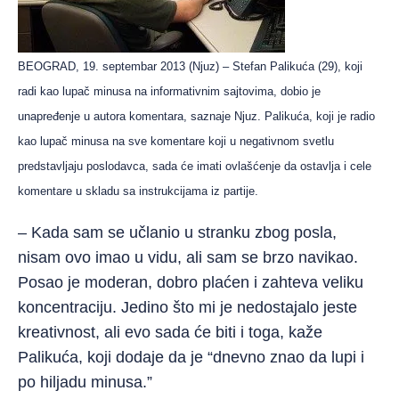
BEOGRAD, 19. septembar 2013 (Njuz) – Stefan Palikuća (29), koji
radi kao lupač minusa na informativnim sajtovima, dobio je
unapređenje u autora komentara, saznaje Njuz. Palikuća, koji je radio
kao lupač minusa na sve komentare koji u negativnom svetlu
predstavljaju poslodavca, sada će imati ovlašćenje da ostavlja i cele
komentare u skladu sa instrukcijama iz partije.
– Kada sam se učlanio u stranku zbog posla,
nisam ovo imao u vidu, ali sam se brzo navikao.
Posao je moderan, dobro plaćen i zahteva veliku
koncentraciju. Jedino što mi je nedostajalo jeste
kreativnost, ali evo sada će biti i toga, kaže
Palikuća, koji dodaje da je “dnevno znao da lupi i
po hiljadu minusa.”