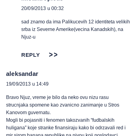
20/09/2013 u 00:32
sad znamo da ima Palikucevih 12 identiteta velikih
srba iz Severne Amerike(vecina Kanadskih), na
Njuz-u
REPLY
aleksandar
19/09/2013 u 14:49
Bravo Njuz, vreme je bilo da neko ovu nizu rasu
strucnjaka spomene kao zvanicno zanimanje u Stros
Kanovom guvernatu.
Mogli bi pojasniti i fenomen takozvanih “fudbalskih
huligana” koje stranke finansiraju kako bi odrzavali red i
mir sirom banana republike na nivou koji poslodavci