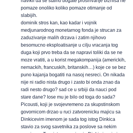
navikli da se stalno bogate prosirivanje biznisa ne
pomaze onoliko koliko pomaze otimanje od
slabijih.
dominik stros kan, kao kadar i vojnik
medjunarodnog monetarnog fonda je strucan za
zaduzivanje malih drzava i zatim njihovo
besomucno eksploatisanje u cilju vracanja tog
duga koji prvo treba da se napravi toliki da se ne
moze vratiti, a u korist megakompanija (americkih,
nemackih, francuskih, britanskih…) koje ce se bez
puno kajanja bogatiti na nasoj nesreci. On nikada
nije ni radio nista drugo i zasto bi onda znao da
radi nesto drugo? sad ce u srbiji da nauci pod
stare dane? lose mu je bilo od toga do sada?
Picousti, koji je svojevremeno za skupstinskom
govornicom drzao u ruci zatvorenicku majicu sa
Dinkicevim imenom je sada tog istog Dinkica
stavio za svog savetnika za poslove sa nekim