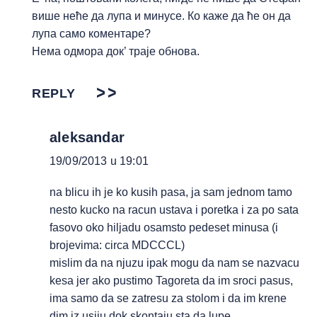
више неће да лупа и минусе. Ко каже да ће он да
лупа само коментаре?
Нема одмора док’ траје обнова.
REPLY
aleksandar
19/09/2013 u 19:01
na blicu ih je ko kusih pasa, ja sam jednom tamo
nesto kucko na racun ustava i poretka i za po sata
fasovo oko hiljadu osamsto pedeset minusa (i
brojevima: circa MDCCCL)
mislim da na njuzu ipak mogu da nam se nazvacu
kesa jer ako pustimo Tagoreta da im sroci pasus,
ima samo da se zatresu za stolom i da im krene
dim iz usiju dok skontaju sta da lupe….