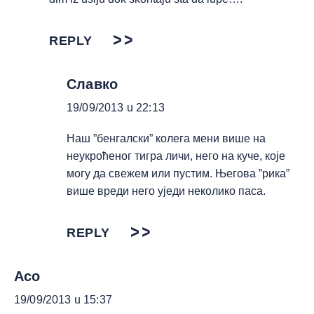
REPLY
Славко
19/09/2013 u 22:13
Наш ”бенгалски” колега мени више на
неукроћеног тигра личи, него на куче, које
могу да свежем или пустим. Његова ”рика”
више вреди него уједи неколико паса.
REPLY
Aco
19/09/2013 u 15:37