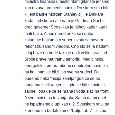
ministra finansija umesto ritam gitariste jer smo
kao drzava promenili banku. Do skoro smo bili
klijent banke Morgan Stanley ciji je Dinkara
kadar, od skoro cale nam je Goldman Sachs,
drug guverner Stros-Kan je njihov kadar, kao i
mali Laza. A nas narod neka se i dalje
zaludjuje bajkama o super zivotu sa novom
rekonstruisanom vladom. Ono sto se ja nadam
i daj boze da bude tako je da ti veliki igraci od
Srbije prave neutralnu teritoriju. Medicinsku,
energetsku, prehrambenu i neutralnu bazu, za
rat koji nam se blizi, po svemu sudeci. Da
budemo neka “nicija zemlja” gde ce se po
banjama leciti ranjenici, gde ce biti sirovine i
zalihe i odakle ce se hrana i voda slati na front.
A sve mirise na tu varijantu. Samo da mi opet
ne ispadnemo glupi kao u 2. Svetskom ratu, pa
krenemo da budalesamo “Bolje rat…” i slicno.