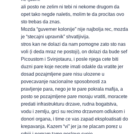
ali posto ne zelim ni tebi ni nekome drugom da
opet tako negde naletis, molim te da procitas ovo
sto trebas da znas.
Mozda “guverner kolonije” nije najbolja rec, mozda
je “stecajni upravnik” shvatljivija.
stros kan ne dolazi da nam pomogne zato sto nas
voli (i deda mraz ne postoji), on dolazi da bude sef
Picoustom i Svinjotauru, i posle njega cete biti
duzni pare koje necete imati odakle da vratite jer
dosad pozajmljene pare nisu ulozene u
povecavanje nacionalne sposobnosti za
pravljenje para, nego je te pare pokrala mafija, a
posto se pozajmljene pare moraju vratiti, moracete
predati infrastrukturu drzave, rudna bogatstva,
vodu i zemlju, grci su recimo drzavnom odlukom i
donori organa, i time ce vas zapad eksploatisati do
krepavanja. Kazem “vi” jer ja ne placam porez u
srbiji i nemam tamo poslove svoje.