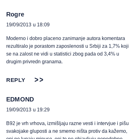
Rogre
19/09/2013 u 18:09
Moderno i dobro placeno zanimanje autora komentara
rezultiralo je porastom zaposlenosti u Srbiji za 1,7% koji
se na zalost ne vidi u statistici zbog pada od 3,4% u
drugim privredn granama.
REPLY
EDMOND
19/09/2013 u 19:29
B92 je vrh vrhova, izmišljaju razne vesti i intervjue i pišu
svakojake gluposti a ne smemo ništa protiv da kažemo,
oni ne lupaju minuse, oni to ne objavljuju nepodobne