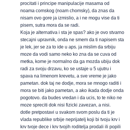
procitati i principe manipulacije masama od
noama comskog (noam chomsky), da znas da
nisam ovo gore ja izmislio, a i ne mogu vise da ti
pisem, sutra mora da se radi.
Koja je alternativa i sta je spas? ako je ovo stvarno
stecajni upravnik, onda ne smem da ti napisem sta
je lek, jer se za to ide u aps. ja mislim da srbiju
moze da vodi samo neko ko zna da se cuva od
metka, kome je normalno da ga mozda ubiju dok
radi za svoju drzavu, ko se ustaje u 5 ujutru i
spava na limenom krevetu, a sve vreme je jako
pametan. dok taj ne dodje, mora se mnogo raditi i
mora se biti jako pametan, a ako ikada dodje onda
pogotovo. da budes vredan i da ucis, to te niko ne
moze spreciti dok nisi fizicki zavezan, a nisi.
dotle pretpostavi u svakom svom poslu da ti je
vlada republike srbije neprijatelj koji bi tvoju krv i
krv tvoje dece i krv tvojih roditelja prodali ili popili