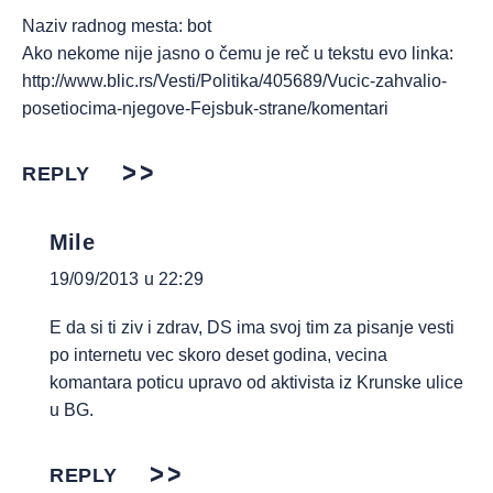
Naziv radnog mesta: bot
Ako nekome nije jasno o čemu je reč u tekstu evo linka:
http://www.blic.rs/Vesti/Politika/405689/Vucic-zahvalio-
posetiocima-njegove-Fejsbuk-strane/komentari
REPLY
Mile
19/09/2013 u 22:29
E da si ti ziv i zdrav, DS ima svoj tim za pisanje vesti
po internetu vec skoro deset godina, vecina
komantara poticu upravo od aktivista iz Krunske ulice
u BG.
REPLY