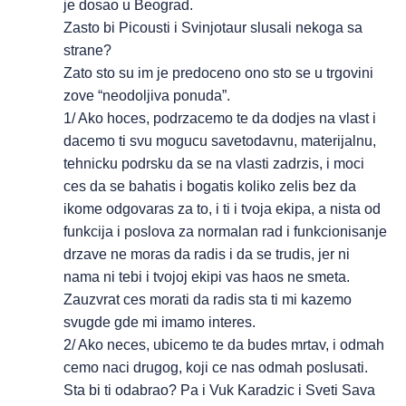
je dosao u Beograd.
Zasto bi Picousti i Svinjotaur slusali nekoga sa
strane?
Zato sto su im je predoceno ono sto se u trgovini
zove “neodoljiva ponuda”.
1/ Ako hoces, podrzacemo te da dodjes na vlast i
dacemo ti svu mogucu savetodavnu, materijalnu,
tehnicku podrsku da se na vlasti zadrzis, i moci
ces da se bahatis i bogatis koliko zelis bez da
ikome odgovaras za to, i ti i tvoja ekipa, a nista od
funkcija i poslova za normalan rad i funkcionisanje
drzave ne moras da radis i da se trudis, jer ni
nama ni tebi i tvojoj ekipi vas haos ne smeta.
Zauzvrat ces morati da radis sta ti mi kazemo
svugde gde mi imamo interes.
2/ Ako neces, ubicemo te da budes mrtav, i odmah
cemo naci drugog, koji ce nas odmah poslusati.
Sta bi ti odabrao? Pa i Vuk Karadzic i Sveti Sava