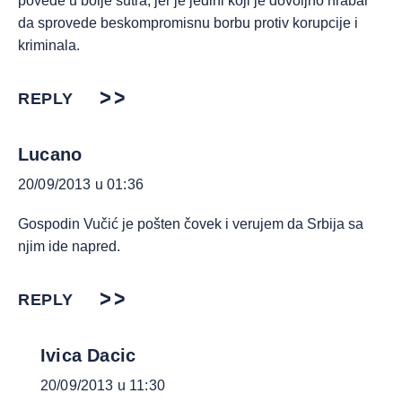
povede u bolje sutra, jer je jedini koji je dovoljno hrabar
da sprovede beskompromisnu borbu protiv korupcije i
kriminala.
REPLY
Lucano
20/09/2013 u 01:36
Gospodin Vučić je pošten čovek i verujem da Srbija sa
njim ide napred.
REPLY
Ivica Dacic
20/09/2013 u 11:30