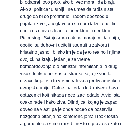
bi odabrali ovo prvo, ako bi vec morali da biraju.
Ako si politicar u srbiji i ne umes da radis nista
drugo da bi se prehranio i radom obezbedio
prijatan zivot, a u glavnom su nam takvi u politici,
doci ces u ovu situaciju indirektno ili direktno.
Picoustog i Svinjotaura cak ne moraju ni da ubiju,
obojici su duhovni ucitelji strunuli u zatvoru i
kristalno jasno i blisko im je da je to realno i njima
dvojici, na kraju, jedan je za vreme
bombardovanja bio ministar informisanja, a drugi
visoki funkcioner sps-a, stranke koja je vodila
drzavu koja je u to vreme ratovala protiv amerike i
evropske unije. Dakle, na jedan klik misem, haski
optuzenici koji nikada nece izaci odatle. A vidi sta
ovako rade i kako zive. Djindjica, kojeg je zapad
doveo na vlast, pa je onda poceo da postavlja
nezgodna pitanja na konferencijama i ipak fosira
argumente da smo i mi srbi nesto u pravu su zato i