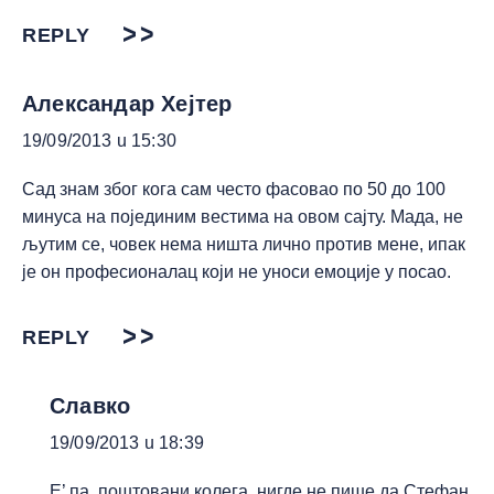
REPLY
Александар Хејтер
19/09/2013 u 15:30
Сад знам због кога сам често фасовао по 50 до 100
минуса на појединим вестима на овом сајту. Мада, не
љутим се, човек нема ништа лично против мене, ипак
је он професионалац који не уноси емоције у посао.
REPLY
Славко
19/09/2013 u 18:39
Е’ па, поштовани колега, нигде не пише да Стефан