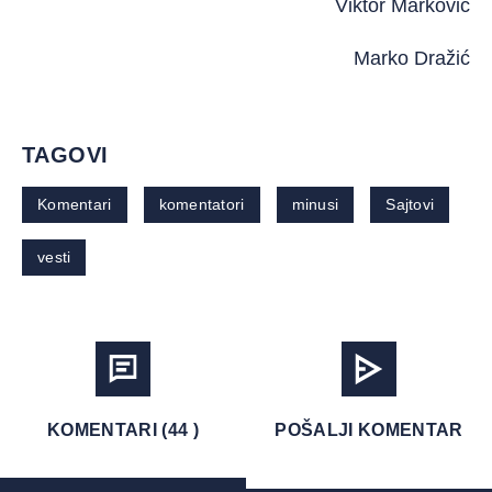
Viktor Marković
Marko Dražić
TAGOVI
Komentari
komentatori
minusi
Sajtovi
vesti
KOMENTARI (44 )
POŠALJI KOMENTAR