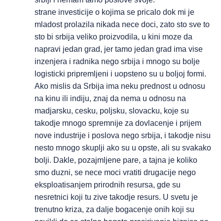
strane investicije o kojima se pricalo dok mi je
mladost prolazila nikada nece doci, zato sto sve to
sto bi srbija veliko proizvodila, u kini moze da
napravi jedan grad, jer tamo jedan grad ima vise
inzenjera i radnika nego srbija i mnogo su bolje
logisticki pripremljeni i uopsteno su u boljoj formi.
Ako mislis da Srbija ima neku prednost u odnosu
na kinu ili indiju, znaj da nema u odnosu na
madjarsku, cesku, poljsku, slovacku, koje su
takodje mnogo spremnije za dovlacenje i prijem
nove industrije i poslova nego srbija, i takodje nisu
nesto mnogo skuplji ako su u opste, ali su svakako
bolji. Dakle, pozajmljene pare, a tajna je koliko
smo duzni, se nece moci vratiti drugacije nego
eksploatisanjem prirodnih resursa, gde su
nesretnici koji tu zive takodje resurs. U svetu je
trenutno kriza, za dalje bogacenje onih koji su