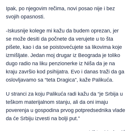
Ipak, po njegovim rečima, novi posao nije i bez
svojih opasnosti.
-Iskusnije kolege mi kažu da budem oprezan, jer
se može desiti da počnete da verujete u to šta
pišete, kao i da se poistovećujete sa likovima koje
izmišljate. Jedan moj drugar iz Beograda je toliko
dugo radio na liku penzionerke iz Niša da je na
kraju završio kod psihijatra. Evo i danas traži da ga
oslovljavamo sa “teta Dragica”, kaže Palikuća.
U stranci za koju Palikuća radi kažu da “je Srbija u
teškom materijalnom stanju, ali da oni imaju
poverenja u gospodina prvog potpredsednika vlade
da će Srbiju izvesti na bolji put.”