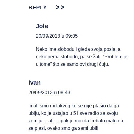
REPLY
Jole
20/09/2013 u 09:05
Neko ima slobodu i gleda svoja posla, a
neko nema slobodu, pa se žali. “Problem je
u tome” što se samo ovi drugi čuju.
Ivan
20/09/2013 u 08:43
Imali smo mi takvog ko se nije plasio da ga
ubiju, ko je ustajao u 5 i sve radio za svoju
zemlju… ali… ipak je mozda trebalo malo da
se plasi, ovako smo ga sami ubili