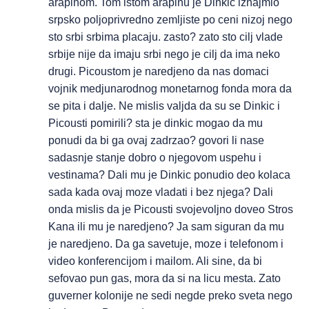
arapinom. Tom istom arapinu je Dinkic iznajmio
srpsko poljoprivredno zemljiste po ceni nizoj nego
sto srbi srbima placaju. zasto? zato sto cilj vlade
srbije nije da imaju srbi nego je cilj da ima neko
drugi. Picoustom je naredjeno da nas domaci
vojnik medjunarodnog monetarnog fonda mora da
se pita i dalje. Ne mislis valjda da su se Dinkic i
Picousti pomirili? sta je dinkic mogao da mu
ponudi da bi ga ovaj zadrzao? govori li nase
sadasnje stanje dobro o njegovom uspehu i
vestinama? Dali mu je Dinkic ponudio deo kolaca
sada kada ovaj moze vladati i bez njega? Dali
onda mislis da je Picousti svojevoljno doveo Stros
Kana ili mu je naredjeno? Ja sam siguran da mu
je naredjeno. Da ga savetuje, moze i telefonom i
video konferencijom i mailom. Ali sine, da bi
sefovao pun gas, mora da si na licu mesta. Zato
guverner kolonije ne sedi negde preko sveta nego