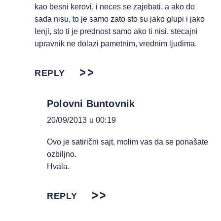
kao besni kerovi, i neces se zajebati, a ako do
sada nisu, to je samo zato sto su jako glupi i jako
lenji, sto ti je prednost samo ako ti nisi. stecajni
upravnik ne dolazi pametnim, vrednim ljudima.
REPLY
Polovni Buntovnik
20/09/2013 u 00:19
Ovo je satirični sajt, molim vas da se ponašate
ozbiljno.
Hvala.
REPLY