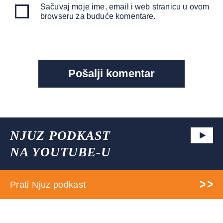
Sačuvaj moje ime, email i web stranicu u ovom
browseru za buduće komentare.
NJUZ PODKAST
NA YOUTUBE-U
Prati Njuz podkast