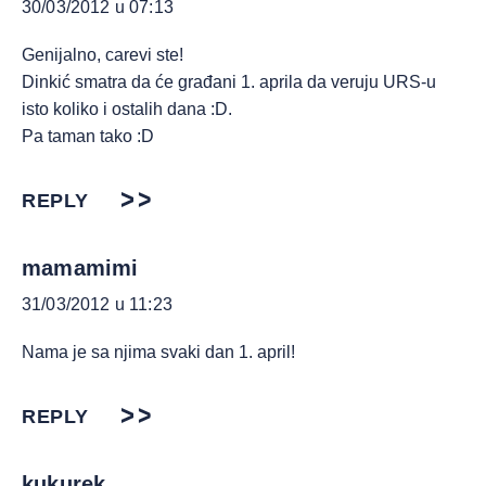
30/03/2012 u 07:13
Genijalno, carevi ste!
Dinkić smatra da će građani 1. aprila da veruju URS-u
isto koliko i ostalih dana :D.
Pa taman tako :D
REPLY
mamamimi
31/03/2012 u 11:23
Nama je sa njima svaki dan 1. april!
REPLY
kukurek