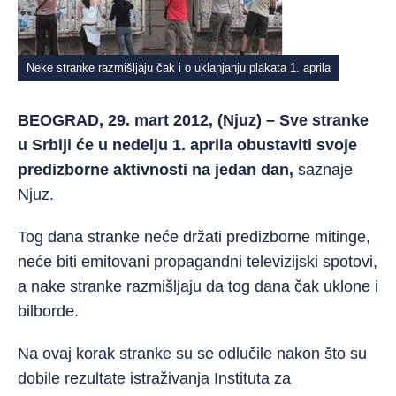
Neke stranke razmišljaju čak i o uklanjanju plakata 1. aprila
BEOGRAD, 29. mart 2012, (Njuz) – Sve stranke
u Srbiji će u nedelju 1. aprila obustaviti svoje
predizborne aktivnosti na jedan dan,
saznaje
Njuz.
Tog dana stranke neće držati predizborne mitinge,
neće biti emitovani propagandni televizijski spotovi,
a nake stranke razmišljaju da tog dana čak uklone i
bilborde.
Na ovaj korak stranke su se odlučile nakon što su
dobile rezultate istraživanja Instituta za