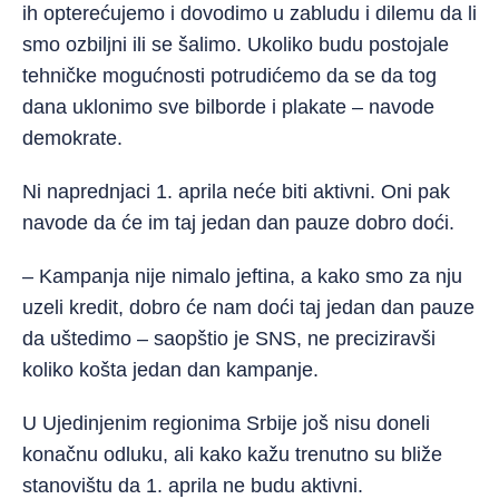
ih opterećujemo i dovodimo u zabludu i dilemu da li
smo ozbiljni ili se šalimo. Ukoliko budu postojale
tehničke mogućnosti potrudićemo da se da tog
dana uklonimo sve bilborde i plakate – navode
demokrate.
Ni naprednjaci 1. aprila neće biti aktivni. Oni pak
navode da će im taj jedan dan pauze dobro doći.
– Kampanja nije nimalo jeftina, a kako smo za nju
uzeli kredit, dobro će nam doći taj jedan dan pauze
da uštedimo – saopštio je SNS, ne preciziravši
koliko košta jedan dan kampanje.
U Ujedinjenim regionima Srbije još nisu doneli
konačnu odluku, ali kako kažu trenutno su bliže
stanovištu da 1. aprila ne budu aktivni.