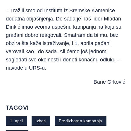
– Tražili smo od Instituta iz Sremske Kamenice
dodatna objašnjenja. Do sada je naš lider Mlađan
Dinkić imao veoma uspešnu kampanju na koju su
građani dobro reagovali. Smatram da bi mu, bez
obzira šta kaže istraživanje, i 1. aprila gađani
verovali kao i do sada. Ali ćemo još jednom
sagledati sve okolnosti i doneti konačnu odluku –
navode u URS-u.
Bane Grković
TAGOVI
1. april
izbori
Predizborna kampanja