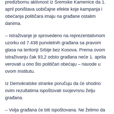
predizbornu aktivnost iz Sremske Kamenice da 1.
april poništava uobičajne efekte koje kampanja i
obećanja političara imaju na građane ostalim
danima.
– Istraživanje je sprovedeno na reprezentativnom
uzorku od 7.438 punoletnih građana sa pravom
glasa na teritoriji Srbije bez Kosova. Prema ovom
istraživanju čak 93,2 odsto građana neće 1. aprila
verovati u ono što političari obećaju – navode u
ovom Institutu.
Iz Demokratske stranke poručuju da će shodno
ovim rezultatima ispoštovati svojevrsnu želju
građana.
– Volja građana će biti ispoštovana. Ne želimo da