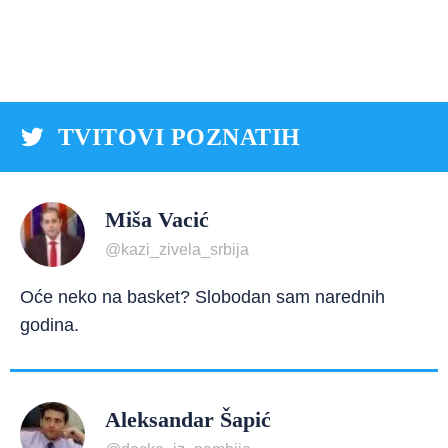
TVITOVI POZNATIH
Miša Vacić
@kazi_zivela_srbija
Oće neko na basket? Slobodan sam narednih
godina.
Aleksandar Šapić