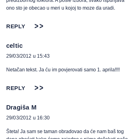
predizbornog folklora. A posle izbora, svako ispunjava
ono sto je obecao u meri u kojoj to moze da uradi.
REPLY
celtic
29/03/2012 u 15:43
Netačan tekst. Ja ću im povjerovati samo 1. aprila!!!!
REPLY
Dragiša M
29/03/2012 u 16:30
Šteta! Ja sam se taman obradovao da će nam baš tog