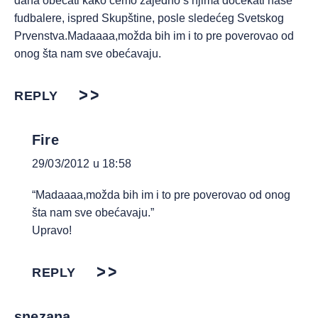
dana obećati kako ćemo zajedno s njima dočekati naše
fudbalere, ispred Skupštine, posle sledećeg Svetskog
Prvenstva.Madaaaa,možda bih im i to pre poverovao od
onog šta nam sve obećavaju.
REPLY
Fire
29/03/2012 u 18:58
“Madaaaa,možda bih im i to pre poverovao od onog
šta nam sve obećavaju.”
Upravo!
REPLY
snezana