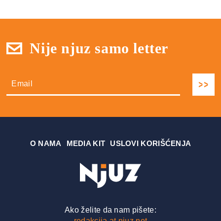
Nije njuz samo letter
О NAMA
MEDIA KIT
USLOVI KORIŠĆENJA
Ako želite da nam pišete:
redakcija at njuz.net