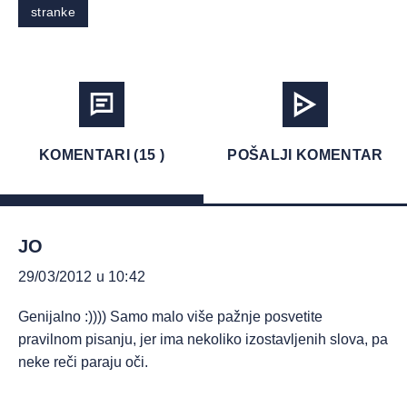
stranke
KOMENTARI (15 )
POŠALJI KOMENTAR
JO
29/03/2012 u 10:42
Genijalno :)))) Samo malo više pažnje posvetite
pravilnom pisanju, jer ima nekoliko izostavljenih slova, pa
neke reči paraju oči.