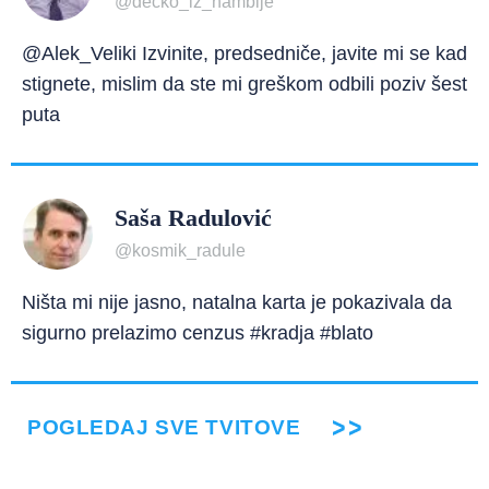
@decko_iz_nambije
@Alek_Veliki Izvinite, predsedniče, javite mi se kad
stignete, mislim da ste mi greškom odbili poziv šest
puta
Saša Radulović
@kosmik_radule
Ništa mi nije jasno, natalna karta je pokazivala da
sigurno prelazimo cenzus #kradja #blato
POGLEDAJ SVE TVITOVE