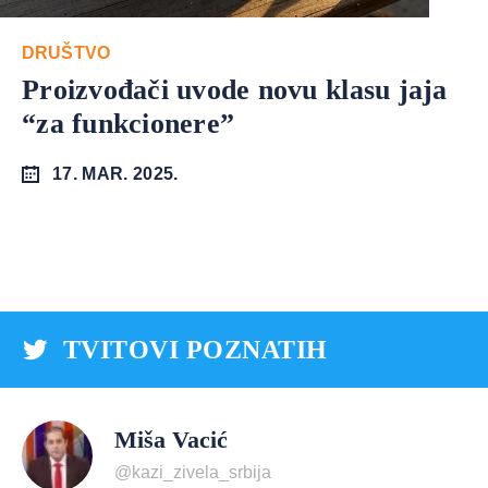
DRUŠTVO
Proizvođači uvode novu klasu jaja
“za funkcionere”
17. MAR. 2025.
TVITOVI POZNATIH
Miša Vacić
@kazi_zivela_srbija