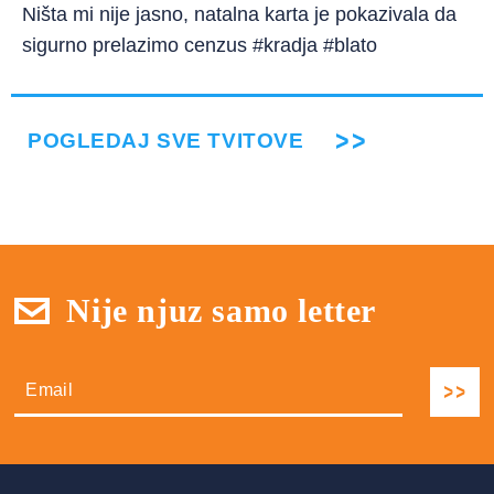
Ništa mi nije jasno, natalna karta je pokazivala da
sigurno prelazimo cenzus #kradja #blato
POGLEDAJ SVE TVITOVE
Nije njuz samo letter