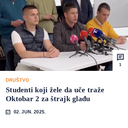
1
DRUŠTVO
Studenti koji žele da uče traže
Oktobar 2 za štrajk glađu
02. JUN. 2025.