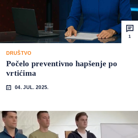
1
DRUŠTVO
Počelo preventivno hapšenje po
vrtićima
04. JUL. 2025.