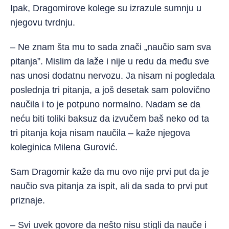
Ipak, Dragomirove kolege su izrazule sumnju u
njegovu tvrdnju.
– Ne znam šta mu to sada znači „naučio sam sva
pitanja”. Mislim da laže i nije u redu da među sve
nas unosi dodatnu nervozu. Ja nisam ni pogledala
poslednja tri pitanja, a još desetak sam polovično
naučila i to je potpuno normalno. Nadam se da
neću biti toliki baksuz da izvučem baš neko od ta
tri pitanja koja nisam naučila – kaže njegova
koleginica Milena Gurović.
Sam Dragomir kaže da mu ovo nije prvi put da je
naučio sva pitanja za ispit, ali da sada to prvi put
priznaje.
– Svi uvek govore da nešto nisu stigli da nauče i