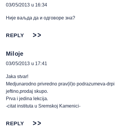
03/05/2013 u 16:34
Није ваљда да и одговоре зна?
REPLY
Miloje
03/05/2013 u 17:41
Jaka stvar!
Medjunarodno privredno prav(il)o podrazumeva-drpi
jeftino,prodaj skupo.
Prva i jedina lekcija.
-citat instituta u Sremskoj Kamenici-
REPLY