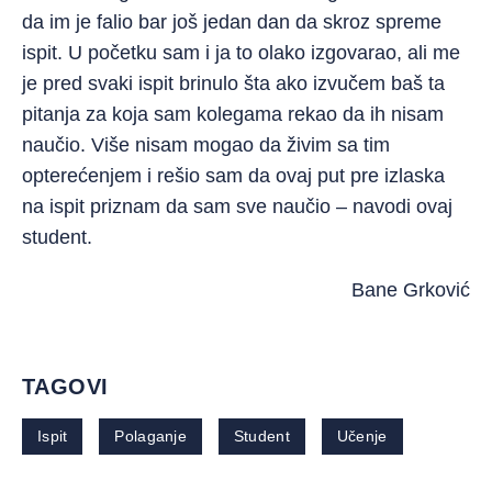
da im je falio bar još jedan dan da skroz spreme
ispit. U početku sam i ja to olako izgovarao, ali me
je pred svaki ispit brinulo šta ako izvučem baš ta
pitanja za koja sam kolegama rekao da ih nisam
naučio. Više nisam mogao da živim sa tim
opterećenjem i rešio sam da ovaj put pre izlaska
na ispit priznam da sam sve naučio – navodi ovaj
student.
Bane Grković
TAGOVI
Ispit
Polaganje
Student
Učenje