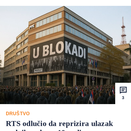
3
DRUŠTVO
RTS odlučio da reprizira ulazak