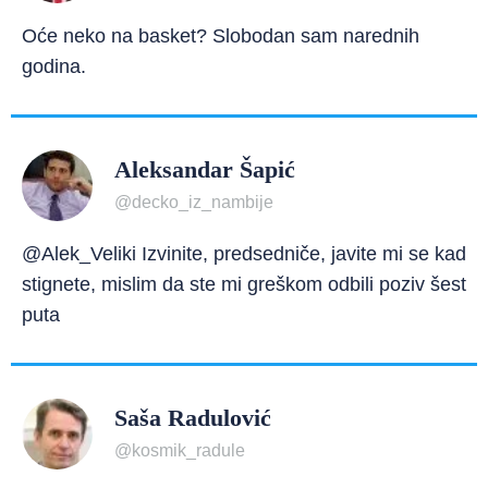
Oće neko na basket? Slobodan sam narednih
godina.
Aleksandar Šapić
@decko_iz_nambije
@Alek_Veliki Izvinite, predsedniče, javite mi se kad
stignete, mislim da ste mi greškom odbili poziv šest
puta
Saša Radulović
@kosmik_radule