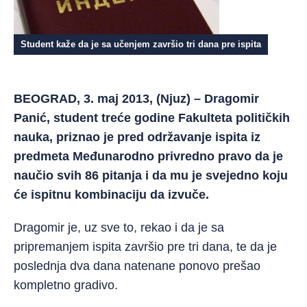
Student kaže da je sa učenjem završio tri dana pre ispita
BEOGRAD, 3. maj 2013, (Njuz) – Dragomir
Panić, student treće godine Fakulteta političkih
nauka, priznao je pred održavanje ispita iz
predmeta Međunarodno privredno pravo da je
naučio svih 86 pitanja i da mu je svejedno koju
će ispitnu kombinaciju da izvuče.
Dragomir je, uz sve to, rekao i da je sa
pripremanjem ispita završio pre tri dana, te da je
poslednja dva dana natenane ponovo prešao
kompletno gradivo.