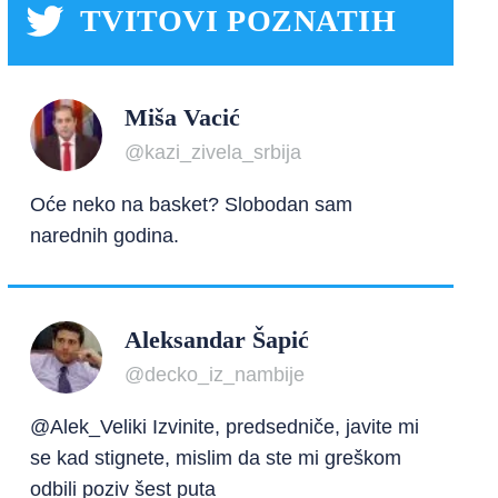
TVITOVI POZNATIH
Miša Vacić
@kazi_zivela_srbija
Oće neko na basket? Slobodan sam
narednih godina.
Aleksandar Šapić
@decko_iz_nambije
@Alek_Veliki Izvinite, predsedniče, javite mi
se kad stignete, mislim da ste mi greškom
odbili poziv šest puta