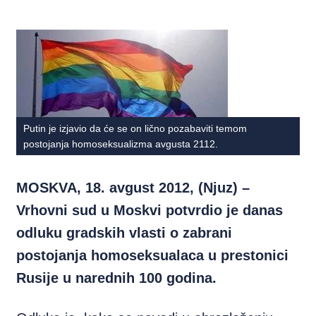
Putin je izjavio da će se on lično pozabaviti temom
postojanja homoseksualizma avgusta 2112.
MOSKVA, 18. avgust 2012, (Njuz) –
Vrhovni sud u Moskvi potvrdio je danas
odluku gradskih vlasti o zabrani
postojanja homoseksualaca u prestonici
Rusije u narednih 100 godina.