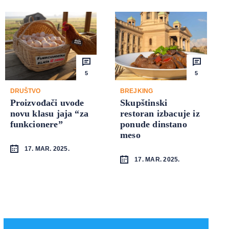
5
5
DRUŠTVO
BREJKING
Proizvođači uvode
Skupštinski
novu klasu jaja “za
restoran izbacuje iz
funkcionere”
ponude dinstano
meso
17. MAR. 2025.
17. MAR. 2025.