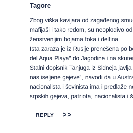
Tagore
Zbog viška kavijara od zagađenog smuđa,
mafijaši i tako redom, su neoplodivo odlu
ženstvenijim bojama foka i delfina.
Ista zaraza je iz Rusije prenešena po 
del Aqua Playa” do Jagodine i na skut
Stalni dopisnik Tanjuga iz Sidneja javlj
nas iseljene gejeve”, navodi da u Austra
nacionalista i šovinista ima i predlaže 
srpskih gejeva, patriota, nacionalista 
REPLY