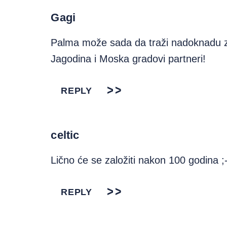
Gagi
Palma može sada da traži nadoknadu z
Jagodina i Moska gradovi partneri!
REPLY
celtic
Lično će se založiti nakon 100 godina ;
REPLY