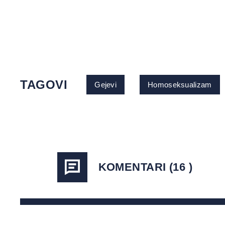
TAGOVI
Gejevi
Homoseksualizam
KOMENTARI (16 )