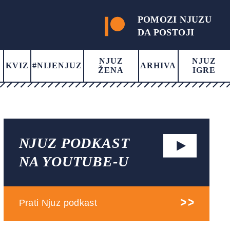
POMOZI NJUZU
DA POSTOJI
NJUZ
NJUZ
KVIZ
#NIJENJUZ
ARHIVA
ŽENA
IGRE
NJUZ PODKAST
NA YOUTUBE-U
Prati Njuz podkast