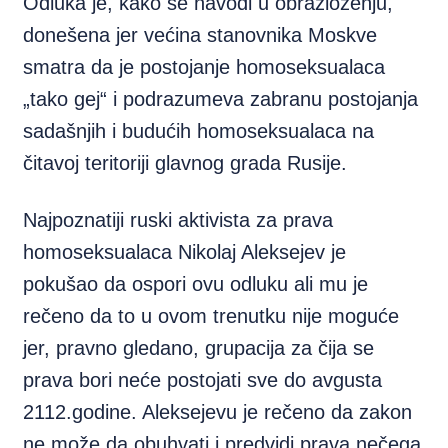
Odluka je, kako se navodi u obrazloženju,
donešena jer većina stanovnika Moskve
smatra da je postojanje homoseksualaca
„tako gej“ i podrazumeva zabranu postojanja
sadašnjih i budućih homoseksualaca na
čitavoj teritoriji glavnog grada Rusije.
Najpoznatiji ruski aktivista za prava
homoseksualaca Nikolaj Aleksejev je
pokušao da ospori ovu odluku ali mu je
rečeno da to u ovom trenutku nije moguće
jer, pravno gledano, grupacija za čija se
prava bori neće postojati sve do avgusta
2112.godine. Aleksejevu je rečeno da zakon
ne može da obuhvati i predvidi prava nečega