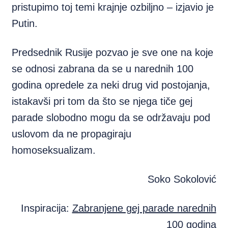
pristupimo toj temi krajnje ozbiljno – izjavio je
Putin.
Predsednik Rusije pozvao je sve one na koje
se odnosi zabrana da se u narednih 100
godina opredele za neki drug vid postojanja,
istakavši pri tom da što se njega tiče gej
parade slobodno mogu da se održavaju pod
uslovom da ne propagiraju
homoseksualizam.
Soko Sokolović
Inspiracija:
Zabranjene gej parade narednih
100 godina