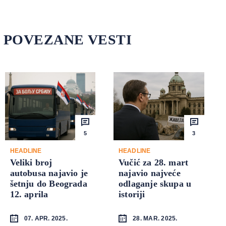
POVEZANE VESTI
5
3
HEADLINE
HEADLINE
Veliki broj
Vučić za 28. mart
autobusa najavio je
najavio najveće
šetnju do Beograda
odlaganje skupa u
12. aprila
istoriji
07. APR. 2025.
28. MAR. 2025.