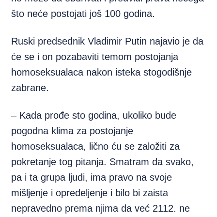
što neće postojati još 100 godina.
Ruski predsednik Vladimir Putin najavio je da
će se i on pozabaviti temom postojanja
homoseksualaca nakon isteka stogodišnje
zabrane.
– Kada prođe sto godina, ukoliko bude
pogodna klima za postojanje
homoseksualaca, lično ću se založiti za
pokretanje tog pitanja. Smatram da svako,
pa i ta grupa ljudi, ima pravo na svoje
mišljenje i opredeljenje i bilo bi zaista
nepravedno prema njima da već 2112. ne