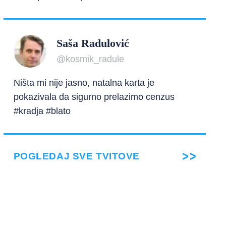
Saša Radulović
@kosmik_radule
Ništa mi nije jasno, natalna karta je
pokazivala da sigurno prelazimo cenzus
#kradja #blato
POGLEDAJ SVE TVITOVE