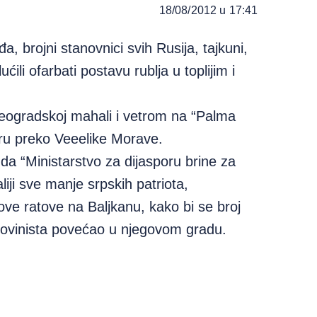
18/08/2012 u 17:41
 brojni stanovnici svih Rusija, tajkuni,
ćili ofarbati postavu rublja u toplijim i
beogradskoj mahali i vetrom na “Palma
eru preko Veeelike Morave.
a da “Ministarstvo za dijasporu brine za
liji sve manje srpskih patriota,
nove ratove na Baljkanu, kako bi se broj
i šovinista povećao u njegovom gradu.