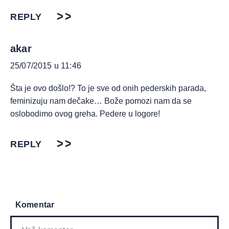
REPLY
akar
25/07/2015 u 11:46
Šta je ovo došlo!? To je sve od onih pederskih parada,
feminizuju nam dečake… Bože pomozi nam da se
oslobodimo ovog greha. Pedere u logore!
REPLY
Komentar