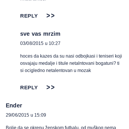
REPLY
sve vas mrzim
03/08/2015 u 10:27
hoces da kazes da su nasi odbojkasi i teniseri koji
osvajaju medalje i titule netalntovani bogatuni? ti
si ocigledno netalentovan u mozak
REPLY
Ender
29/06/2015 u 15:09
Bolje da se okrenu ženskom futbalu, od muškog nema