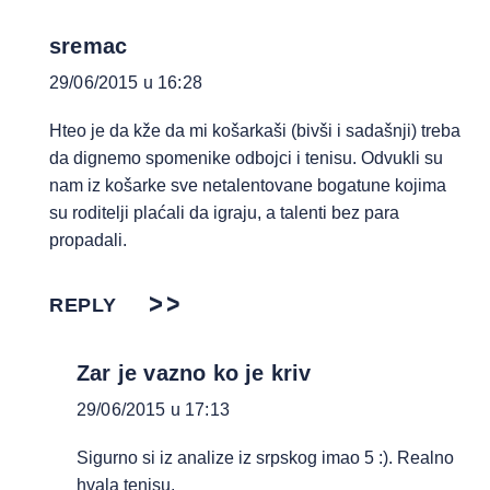
sremac
29/06/2015 u 16:28
Hteo je da kže da mi košarkaši (bivši i sadašnji) treba
da dignemo spomenike odbojci i tenisu. Odvukli su
nam iz košarke sve netalentovane bogatune kojima
su roditelji plaćali da igraju, a talenti bez para
propadali.
REPLY
Zar je vazno ko je kriv
29/06/2015 u 17:13
Sigurno si iz analize iz srpskog imao 5 :). Realno
hvala tenisu.