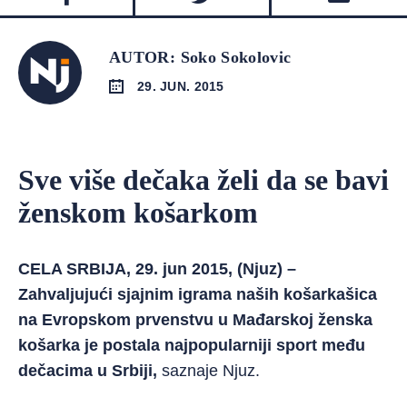
AUTOR: Soko Sokolovic
29. JUN. 2015
Sve više dečaka želi da se bavi
ženskom košarkom
CELA SRBIJA, 29. jun 2015, (Njuz) –
Zahvaljujući sjajnim igrama naših košarkašica
na Evropskom prvenstvu u Mađarskoj ženska
košarka je postala najpopularniji sport među
dečacima u Srbiji,
saznaje Njuz.