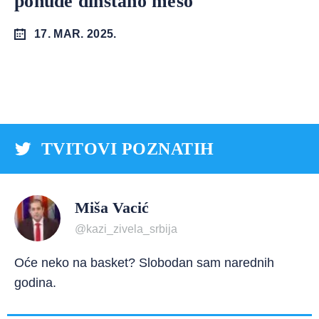
ponude dinstano meso
17. MAR. 2025.
TVITOVI POZNATIH
Miša Vacić
@kazi_zivela_srbija
Oće neko na basket? Slobodan sam narednih
godina.