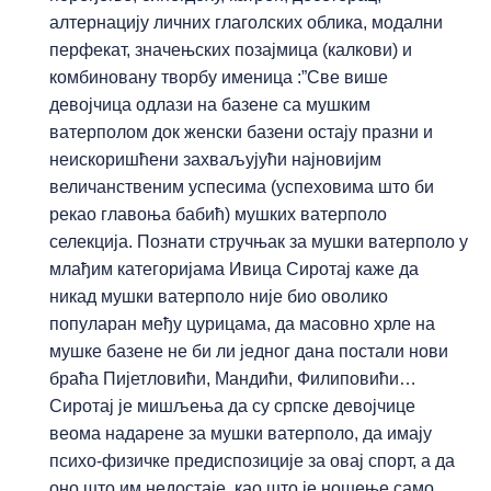
алтернацију личних глаголских облика, модални
перфекат, значењских позајмица (калкови) и
комбиновану творбу именица :”Све више
девојчица одлази на базене са мушким
ватерполом док женски базени остају празни и
неискоришћени захваљујући најновијим
величанственим успесима (успеховима што би
рекао главоња бабић) мушких ватерполо
селекција. Познати стручњак за мушки ватерполо у
млађим категоријама Ивица Сиротај каже да
никад мушки ватерполо није био оволико
популаран међу цурицама, да масовно хрле на
мушке базене не би ли једног дана постали нови
браћа Пијетловићи, Мандићи, Филиповићи…
Сиротај је мишљења да су српске девојчице
веома надарене за мушки ватерполо, да имају
психо-физичке предиспозиције за овај спорт, а да
оно што им недостаје, као што је ношење само