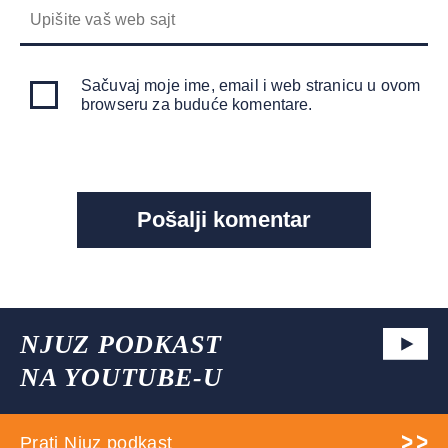
Sačuvaj moje ime, email i web stranicu u ovom
browseru za buduće komentare.
NJUZ PODKAST
NA YOUTUBE-U
Prati Njuz podkast