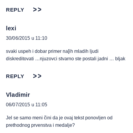
REPLY
lexi
30/06/2015 u 11:10
svaki uspeh i dobar primer na[ih mladih ljudi
diskreditovati …njuzovci stvarno ste postali jadni … bljak
REPLY
Vladimir
06/07/2015 u 11:05
Jel se samo meni čini da je ovaj tekst ponovljen od
prethodnog prvenstva i medalje?