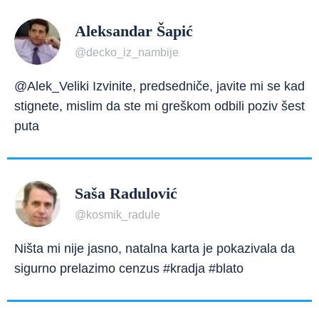
Aleksandar Šapić
@decko_iz_nambije
@Alek_Veliki Izvinite, predsedniče, javite mi se kad
stignete, mislim da ste mi greškom odbili poziv šest
puta
Saša Radulović
@kosmik_radule
Ništa mi nije jasno, natalna karta je pokazivala da
sigurno prelazimo cenzus #kradja #blato