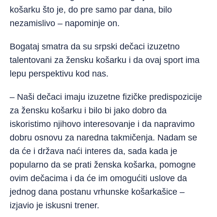
košarku što je, do pre samo par dana, bilo
nezamislivo – napominje on.
Bogataj smatra da su srpski dečaci izuzetno
talentovani za žensku košarku i da ovaj sport ima
lepu perspektivu kod nas.
– Naši dečaci imaju izuzetne fizičke predispozicije
za žensku košarku i bilo bi jako dobro da
iskoristimo njihovo interesovanje i da napravimo
dobru osnovu za naredna takmičenja. Nadam se
da će i država naći interes da, sada kada je
popularno da se prati ženska košarka, pomogne
ovim dečacima i da će im omogućiti uslove da
jednog dana postanu vrhunske košarkašice –
izjavio je iskusni trener.