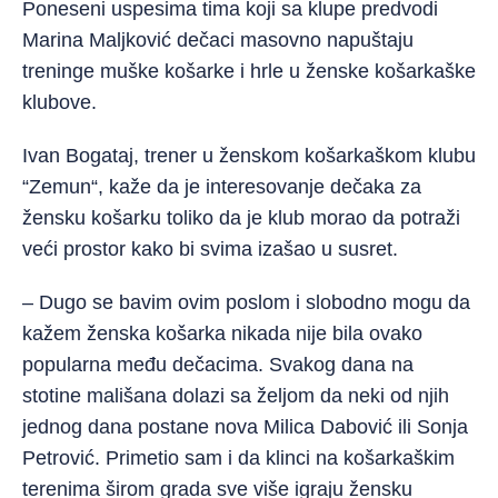
Poneseni uspesima tima koji sa klupe predvodi
Marina Maljković dečaci masovno napuštaju
treninge muške košarke i hrle u ženske košarkaške
klubove.
Ivan Bogataj, trener u ženskom košarkaškom klubu
“Zemun“, kaže da je interesovanje dečaka za
žensku košarku toliko da je klub morao da potraži
veći prostor kako bi svima izašao u susret.
– Dugo se bavim ovim poslom i slobodno mogu da
kažem ženska košarka nikada nije bila ovako
popularna među dečacima. Svakog dana na
stotine mališana dolazi sa željom da neki od njih
jednog dana postane nova Milica Dabović ili Sonja
Petrović. Primetio sam i da klinci na košarkaškim
terenima širom grada sve više igraju žensku