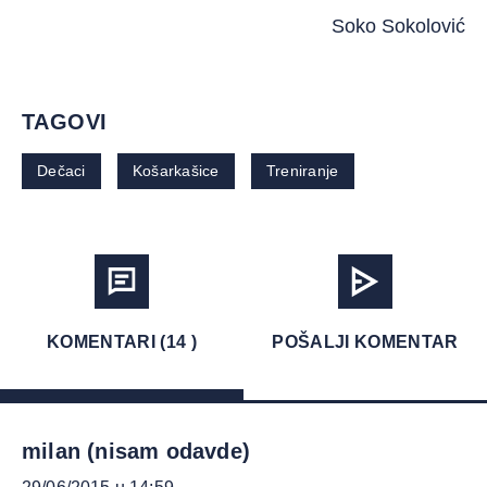
Soko Sokolović
TAGOVI
Dečaci
Košarkašice
Treniranje
KOMENTARI (14 )
POŠALJI KOMENTAR
milan (nisam odavde)