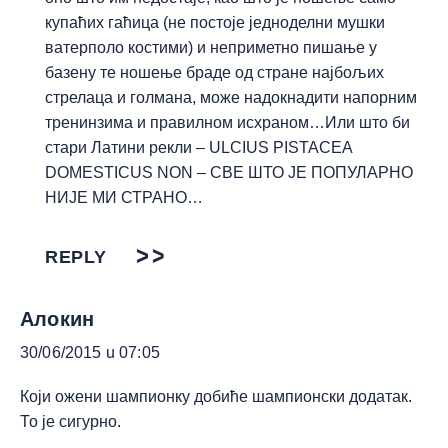
купаћих гаћица (не постоје једноделни мушки
ватерполо костими) и неприметно пишање у
базену те ношење браде од стране најбољих
стрелаца и голмана, може надокнадити напорним
тренинзима и правилном исхраном…Или што би
стари Латини рекли – ULCIUS PISTACEA
DOMESTICUS NON – СВЕ ШТО ЈЕ ПОПУЛАРНО
НИЈЕ МИ СТРАНО…
REPLY
Алокин
30/06/2015 u 07:05
Који ожени шампионку добиће шампионски додатак.
То је сигурно.