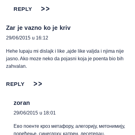
REPLY
Zar je vazno ko je kriv
29/06/2015 u 16:12
Hehe lupaju mi dislajk i like ,ajde like valjda i njima nije
jasno. Ako moze neko da pojasni koja je poenta bio bih
zahvalan.
REPLY
zoran
29/06/2015 u 18:01
Ево поенте кроз метафору, алегорију, метонимију,
поређење, синегдоху, катрен, десетерац,