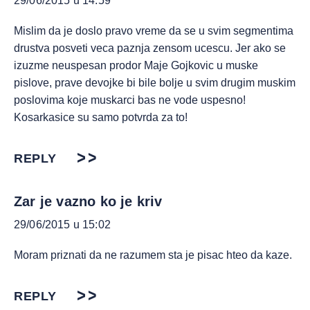
29/06/2015 u 14:59
Mislim da je doslo pravo vreme da se u svim segmentima
drustva posveti veca paznja zensom ucescu. Jer ako se
izuzme neuspesan prodor Maje Gojkovic u muske
pislove, prave devojke bi bile bolje u svim drugim muskim
poslovima koje muskarci bas ne vode uspesno!
Kosarkasice su samo potvrda za to!
REPLY
Zar je vazno ko je kriv
29/06/2015 u 15:02
Moram priznati da ne razumem sta je pisac hteo da kaze.
REPLY