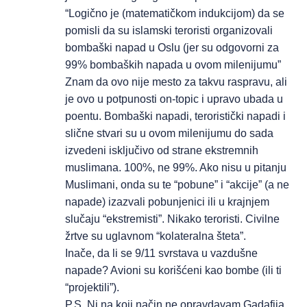
“Logično je (matematičkom indukcijom) da se
pomisli da su islamski teroristi organizovali
bombaški napad u Oslu (jer su odgovorni za
99% bombaških napada u ovom milenijumu”
Znam da ovo nije mesto za takvu raspravu, ali
je ovo u potpunosti on-topic i upravo ubada u
poentu. Bombaški napadi, teroristički napadi i
slične stvari su u ovom milenijumu do sada
izvedeni isključivo od strane ekstremnih
muslimana. 100%, ne 99%. Ako nisu u pitanju
Muslimani, onda su te “pobune” i “akcije” (a ne
napade) izazvali pobunjenici ili u krajnjem
slučaju “ekstremisti”. Nikako teroristi. Civilne
žrtve su uglavnom “kolateralna šteta”.
Inače, da li se 9/11 svrstava u vazdušne
napade? Avioni su korišćeni kao bombe (ili ti
“projektili”).
P.S. Ni na koji način ne opravdavam Gadafija,