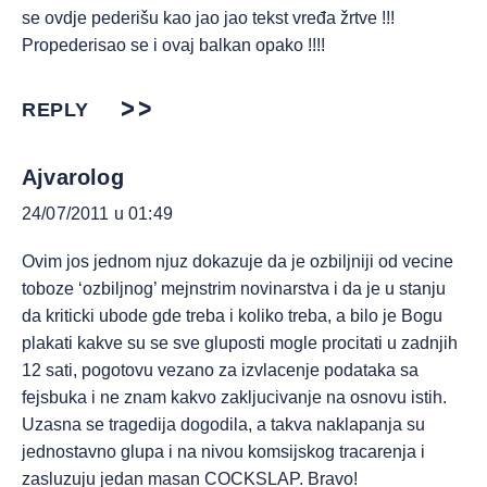
se ovdje pederišu kao jao jao tekst vređa žrtve !!!
Propederisao se i ovaj balkan opako !!!!
REPLY
Ajvarolog
24/07/2011 u 01:49
Ovim jos jednom njuz dokazuje da je ozbiljniji od vecine
toboze ‘ozbiljnog’ mejnstrim novinarstva i da je u stanju
da kriticki ubode gde treba i koliko treba, a bilo je Bogu
plakati kakve su se sve gluposti mogle procitati u zadnjih
12 sati, pogotovu vezano za izvlacenje podataka sa
fejsbuka i ne znam kakvo zakljucivanje na osnovu istih.
Uzasna se tragedija dogodila, a takva naklapanja su
jednostavno glupa i na nivou komsijskog tracarenja i
zasluzuju jedan masan COCKSLAP. Bravo!