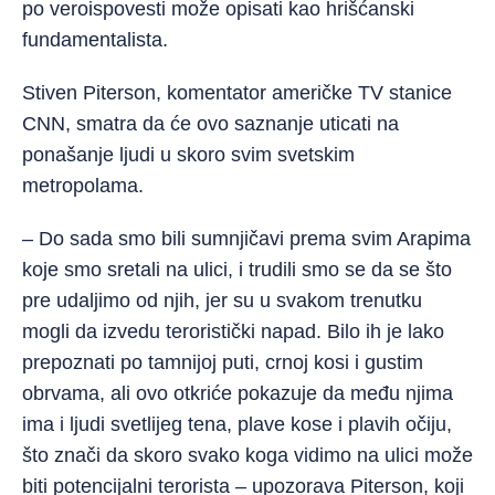
po veroispovesti može opisati kao hrišćanski
fundamentalista.
Stiven Piterson, komentator američke TV stanice
CNN, smatra da će ovo saznanje uticati na
ponašanje ljudi u skoro svim svetskim
metropolama.
– Do sada smo bili sumnjičavi prema svim Arapima
koje smo sretali na ulici, i trudili smo se da se što
pre udaljimo od njih, jer su u svakom trenutku
mogli da izvedu teroristički napad. Bilo ih je lako
prepoznati po tamnijoj puti, crnoj kosi i gustim
obrvama, ali ovo otkriće pokazuje da među njima
ima i ljudi svetlijeg tena, plave kose i plavih očiju,
što znači da skoro svako koga vidimo na ulici može
biti potencijalni terorista – upozorava Piterson, koji