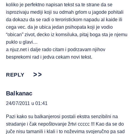
koliko je perfektno napisan tekst sa te strane da se
isprozivaju mediji koji su odmah grlom u jagode pohitali
da dokazu da se radi o teroristickom napadu al kaide ili
cega vec. da je ubica jedan psihopata koji je vodio
“obican” zivot, decko iz komsiluka, pitaj boga sta je njemu
puklo u glavi…
a njuz.net i dalje rado citam i podrzavam njihov
besprekorni rad i jedva cekam novi tekst.
REPLY
Balkanac
24/07/2011 u 01:41
Pazi kako su balkanjerosi postali ekstra senzibilni na
stradanje i čak nepoštovanje žrtvi ccccc !!! Kao da se do
juče nisu tamanili i klali i to noževima svojeručno pa sad