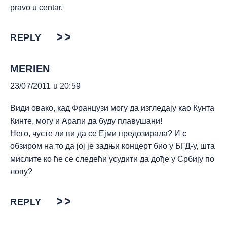
pravo u centar.
REPLY
MERIEN
23/07/2011 u 20:59
Види овако, кад Французи могу да изгледају као Кунта
Кинте, могу и Арапи да буду плавушани!
Него, чусте ли ви да се Ејми предозирала? И с
обзиром на то да јој је задњи концерт био у БГД-у, шта
мислите ко ће се следећи усудити да дође у Србију по
лову?
REPLY