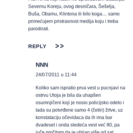
Severnu Koreju, ovog desničara, Šešelja,
Buša, Obamu, Klintona ili bilo koga… samo
primećujem pristrasnost medija koju i treba
parodirati.
REPLY
NNN
24/07/2011 u 11:44
Koliko sam ispratio prva vest u pucnjavi na
ostrvu Utoja je bila da uhapšen
osumnjičeni koji je nosio policijsko odelo i
tada su potvrđene samo 4 (četiri) žrtve, uz
konstataciju očevidaca da ih ima bar
dvadeset i onda sledeća vest već 80, pa
juče pročitam da je ubijao više od sat