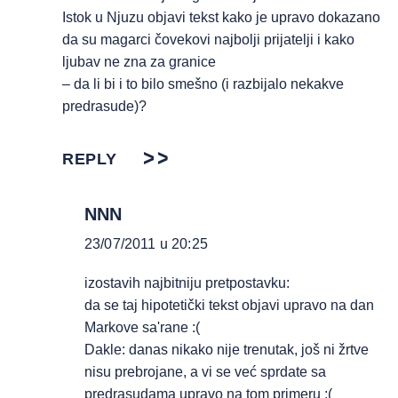
Istok u Njuzu objavi tekst kako je upravo dokazano
da su magarci čovekovi najbolji prijatelji i kako
ljubav ne zna za granice
– da li bi i to bilo smešno (i razbijalo nekakve
predrasude)?
REPLY
NNN
23/07/2011 u 20:25
izostavih najbitniju pretpostavku:
da se taj hipotetički tekst objavi upravo na dan
Markove sa'rane :(
Dakle: danas nikako nije trenutak, još ni žrtve
nisu prebrojane, a vi se već sprdate sa
predrasudama upravo na tom primeru :(