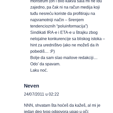
monstrum (on i bilo kakva šala mi ne idu
zajedno, pa čak ni na račun medija koji
tuđu nesreću koriste da profitiraju na
najsramotniji način – širenjem
tendencioznih “poluinformacija”)
Sindikati IRA-e i ETA-e u štrajku zbog
nelojalne konkurencije sa bliskog istoka –
hint za uredništvo (ako ne možeš da ih
pobediš… :P)
Bolje da sam slao mailove redakciji…
Odo’ da spavam.
Laku noć.
Neven
24/07/2011 u 02:22
NNN, shvatam šta hoćeš da kažeš, al mi je
jedan deo tvog odgovora upao u oči: