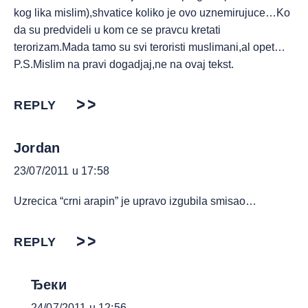
kog lika mislim),shvatice koliko je ovo uznemirujuce…Ko
da su predvideli u kom ce se pravcu kretati
terorizam.Mada tamo su svi teroristi muslimani,al opet…
P.S.Mislim na pravi dogadjaj,ne na ovaj tekst.
REPLY
Jordan
23/07/2011 u 17:58
Uzrecica “crni arapin” je upravo izgubila smisao…
REPLY
Ђеки
24/07/2011 u 12:56