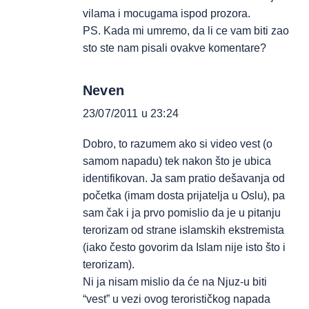
vilama i mocugama ispod prozora.
PS. Kada mi umremo, da li ce vam biti zao
sto ste nam pisali ovakve komentare?
Neven
23/07/2011 u 23:24
Dobro, to razumem ako si video vest (o
samom napadu) tek nakon što je ubica
identifikovan. Ja sam pratio dešavanja od
početka (imam dosta prijatelja u Oslu), pa
sam čak i ja prvo pomislio da je u pitanju
terorizam od strane islamskih ekstremista
(iako često govorim da Islam nije isto što i
terorizam).
Ni ja nisam mislio da će na Njuz-u biti
“vest” u vezi ovog terorističkog napada