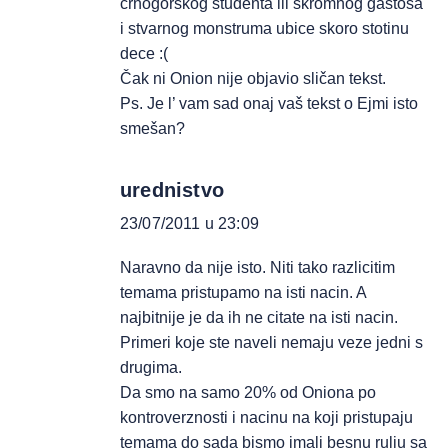
crnogorskog studenta ili skromnog gastosa
i stvarnog monstruma ubice skoro stotinu
dece :(
Čak ni Onion nije objavio sličan tekst.
Ps. Je l’ vam sad onaj vaš tekst o Ejmi isto
smešan?
urednistvo
23/07/2011 u 23:09
Naravno da nije isto. Niti tako razlicitim
temama pristupamo na isti nacin. A
najbitnije je da ih ne citate na isti nacin.
Primeri koje ste naveli nemaju veze jedni s
drugima.
Da smo na samo 20% od Oniona po
kontroverznosti i nacinu na koji pristupaju
temama do sada bismo imali besnu rulju sa