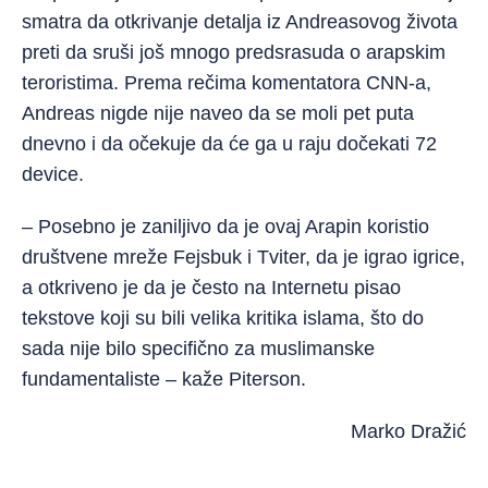
smatra da otkrivanje detalja iz Andreasovog života
preti da sruši još mnogo predsrasuda o arapskim
teroristima. Prema rečima komentatora CNN-a,
Andreas nigde nije naveo da se moli pet puta
dnevno i da očekuje da će ga u raju dočekati 72
device.
– Posebno je zaniljivo da je ovaj Arapin koristio
društvene mreže Fejsbuk i Tviter, da je igrao igrice,
a otkriveno je da je često na Internetu pisao
tekstove koji su bili velika kritika islama, što do
sada nije bilo specifično za muslimanske
fundamentaliste – kaže Piterson.
Marko Dražić