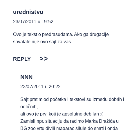
urednistvo
23/07/2011 u 19:52
Ovo je tekst o predrasudama. Ako ga drugacije
shvatate nije ovo sajt za vas.
REPLY
NNN
23/07/2011 u 20:22
Sajt pratim od početka i tekstovi su između dobrih i
odličnih,
ali ovo je prvi koji je apsolutno debilan :(
Zamisli npr. situaciju da racimo Marka Dražića u
BG zoo vrtu divlji magarac siluje do smrti i onda