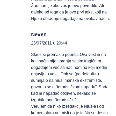
Žao nam je ako vas je ovo povredilo. Ali
daleko od toga da je ovo prvi tekst koji na
Njuzu obrađuje događaje na ovakav način.
Neven
23/07/2011 u 20:44
Skroz si promašio poentu. Ova vest ni na
koji način nije sprdnja sa tim tragičnim
događajem već sa načinom na koji mediji
objavljuju vesti. Dok se (po default-u)
sumnjalo na muslimanske ekstremiste,
govorilo se o “terorističkom napadu”. Sada,
kad je napadač otkriven, nekako se
izgubilo ono “teroristički”.
Verujem da niko iz redakcije Njuz-a i od
komentatora ne misli da je to što se desilo