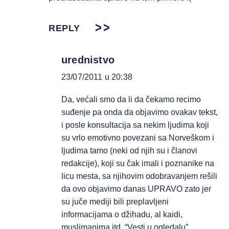
REPLY
urednistvo
23/07/2011 u 20:38
Da, većali smo da li da čekamo recimo
suđenje pa onda da objavimo ovakav tekst,
i posle konsultacija sa nekim ljudima koji
su vrlo emotivno povezani sa Norveškom i
ljudima tamo (neki od njih su i članovi
redakcije), koji su čak imali i poznanike na
licu mesta, sa njihovim odobravanjem rešili
da ovo objavimo danas UPRAVO zato jer
su juče mediji bili preplavljeni
informacijama o džihadu, al kaidi,
muslimanima itd. “Vesti u ogledalu”.