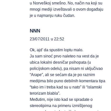
u Norveškoj smešno. No, način na koji su
mnogi mediji izveštavali o ovom događaju
je u najmanju ruku čudan.
NNN
23/07/2011 u 22:52
Ok, ajd’ da spustim loptu malo.
Ja sam sinoć prvo naleteo na vest da je
ubica lokalni desničar psihopata (u
policijskom odelu), pa nisam ni uključivao
“Arape”, ali se sećam da je po raznim
medijima bilo puno debilnih komentara tipa
“tako im i treba kad su u nato” ili “islamski
terorizam blabla”.
Međutim, nije isto kad se spradate o
stereotipima na primeru izmišljenog