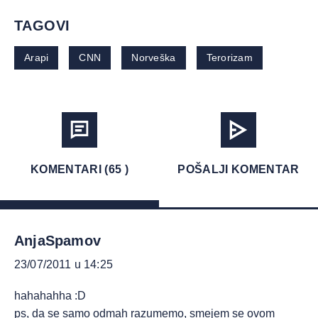
TAGOVI
Arapi
CNN
Norveška
Terorizam
KOMENTARI (65 )
POŠALJI KOMENTAR
AnjaSpamov
23/07/2011 u 14:25
hahahahha :D
ps, da se samo odmah razumemo, smejem se ovom