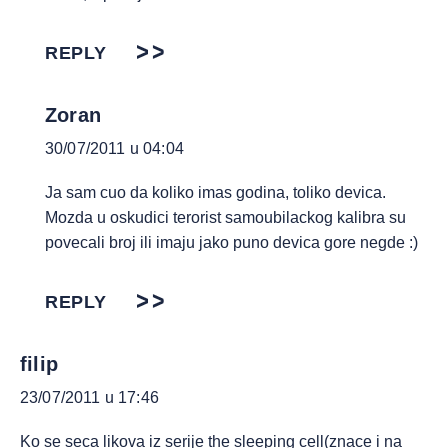
REPLY
Zoran
30/07/2011 u 04:04
Ja sam cuo da koliko imas godina, toliko devica.
Mozda u oskudici terorist samoubilackog kalibra su
povecali broj ili imaju jako puno devica gore negde :)
REPLY
filip
23/07/2011 u 17:46
Ko se seca likova iz serije the sleeping cell(znace i na