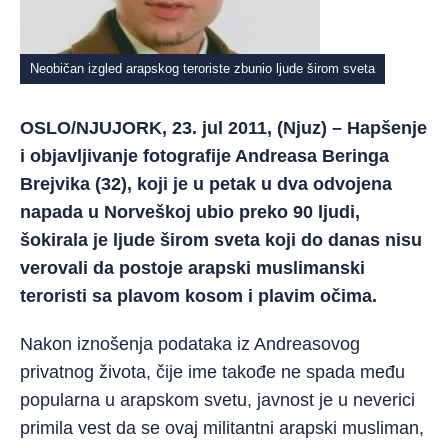
Neobičan izgled arapskog teroriste zbunio ljude širom sveta
OSLO/NJUJORK, 23. jul 2011, (Njuz) – Hapšenje
i objavljivanje fotografije Andreasa Beringa
Brejvika (32), koji je u petak u dva odvojena
napada u Norveškoj ubio preko 90 ljudi,
šokirala je ljude širom sveta koji do danas nisu
verovali da postoje arapski muslimanski
teroristi sa plavom kosom i plavim očima.
Nakon iznošenja podataka iz Andreasovog
privatnog života, čije ime takođe ne spada među
popularna u arapskom svetu, javnost je u neverici
primila vest da se ovaj militantni arapski musliman,