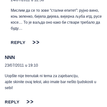
Мислим да се то зове “стални епитет”: рујно вино,
коњ зеленко, бијела дијева, вијерна љуба итд, русе
косе… То је ваљда оно како би ствари требало да
буду…
REPLY
NNN
23/07/2011 u 19:10
Uopšte nije trenutak ni tema za zajebanciju,
ajde skinite ovaj tekst, ako imate bar nešto ljudskosti u
sebi!
REPLY