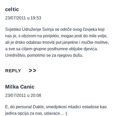
celtic
23/07/2011 u 19:53
Svjetsko Udruženje Svinja se odriče ovog čovjeka koji
nas je, s obzirom na porijeklo, mogao jesti do mile volje,
ali je drsko odabrao trnoviti put janjetine i mučke molitve,
a sve sa ciljem grupne posthumne obljube djevica.
Uredništvo, pomolimo se za njegovu dušu.
REPLY
Milka Canic
23/07/2011 u 20:08
E, do persuna! Dakle, smedjokosi mladici ostadose kao
jedina opcija za nas, udavace… :(