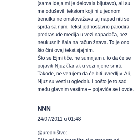
(sama ideja mi je delovala bljutavo), ali su
me oduševili tekstom koji ni u jednom
trenutku ne omalovažava taj napad niti se
sprda sa njim. Tekst jednostavno parodira
predrasude medija u vezi napadača, bez
neukusnih šala na račun žrtava. To je ono
što čini ovaj tekst sjajnim.
Što se Ejmi tiče, ne sumnjam u to da će se
pojaviti Njuz članak u vezi njene smrti.
Takođe, ne verujem da će biti uvredljiv. Ali,
Njuz su vesti u ogledalu i pošto je to sad
među glavnim vestima – pojaviće se i ovde.
NNN
24/07/2011 u 01:48
@uredništvo: