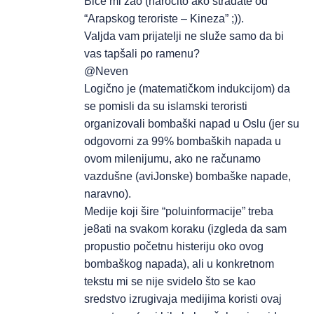
Biće mi žao (naročito ako stradate od
“Arapskog teroriste – Kineza” ;)).
Valjda vam prijatelji ne služe samo da bi
vas tapšali po ramenu?
@Neven
Logično je (matematičkom indukcijom) da
se pomisli da su islamski teroristi
organizovali bombaški napad u Oslu (jer su
odgovorni za 99% bombaških napada u
ovom milenijumu, ako ne računamo
vazdušne (aviJonske) bombaške napade,
naravno).
Medije koji šire “poluinformacije” treba
je8ati na svakom koraku (izgleda da sam
propustio početnu histeriju oko ovog
bombaškog napada), ali u konkretnom
tekstu mi se nije svidelo što se kao
sredstvo izrugivaja medijima koristi ovaj