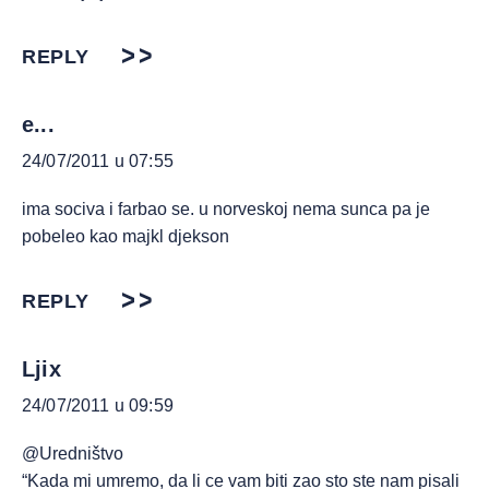
REPLY
e...
24/07/2011 u 07:55
ima sociva i farbao se. u norveskoj nema sunca pa je
pobeleo kao majkl djekson
REPLY
Ljix
24/07/2011 u 09:59
@Uredništvo
“Kada mi umremo, da li ce vam biti zao sto ste nam pisali