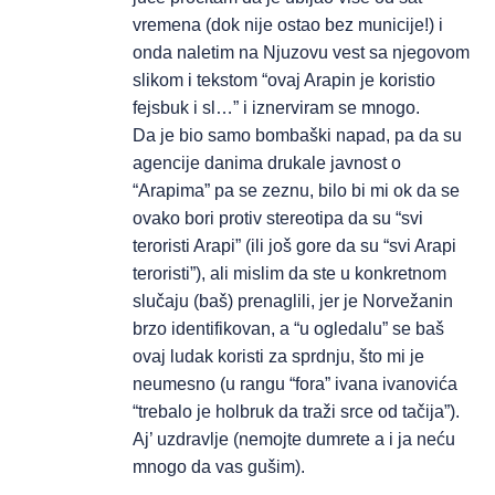
vremena (dok nije ostao bez municije!) i
onda naletim na Njuzovu vest sa njegovom
slikom i tekstom “ovaj Arapin je koristio
fejsbuk i sl…” i iznerviram se mnogo.
Da je bio samo bombaški napad, pa da su
agencije danima drukale javnost o
“Arapima” pa se zeznu, bilo bi mi ok da se
ovako bori protiv stereotipa da su “svi
teroristi Arapi” (ili još gore da su “svi Arapi
teroristi”), ali mislim da ste u konkretnom
slučaju (baš) prenaglili, jer je Norvežanin
brzo identifikovan, a “u ogledalu” se baš
ovaj ludak koristi za sprdnju, što mi je
neumesno (u rangu “fora” ivana ivanovića
“trebalo je holbruk da traži srce od tačija”).
Aj’ uzdravlje (nemojte dumrete a i ja neću
mnogo da vas gušim).