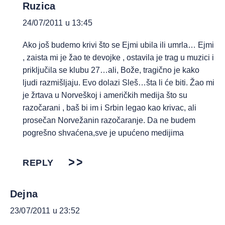
Ruzica
24/07/2011 u 13:45
Ako još budemo krivi što se Ejmi ubila ili umrla… Ejmi
, zaista mi je žao te devojke , ostavila je trag u muzici i
priključila se klubu 27…ali, Bože, tragično je kako
ljudi razmišljaju. Evo dolazi Sleš…šta li će biti. Žao mi
je žrtava u Norveškoj i američkih medija što su
razočarani , baš bi im i Srbin legao kao krivac, ali
prosečan Norvežanin razočaranje. Da ne budem
pogrešno shvaćena,sve je upućeno medijima
REPLY
Dejna
23/07/2011 u 23:52