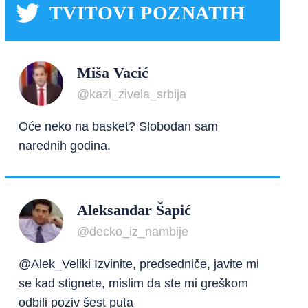
TVITOVI POZNATIH
Miša Vacić
@kazi_zivela_srbija
Oće neko na basket? Slobodan sam
narednih godina.
Aleksandar Šapić
@decko_iz_nambije
@Alek_Veliki Izvinite, predsedniče, javite mi
se kad stignete, mislim da ste mi greškom
odbili poziv šest puta