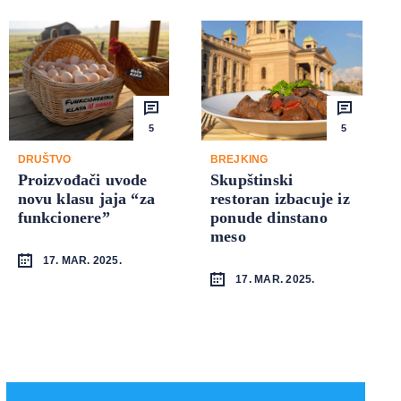
5
5
DRUŠTVO
BREJKING
Proizvođači uvode
Skupštinski
novu klasu jaja “za
restoran izbacuje iz
funkcionere”
ponude dinstano
meso
17. MAR. 2025.
17. MAR. 2025.