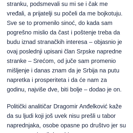
stranku, podsmevali su mi se i čak me
vređali, a prijatelji su počeli da me bojkotuju.
Sve se to promenilo sinoć, do kada sam
pogrešno mislio da čast i poštenje treba da
budu iznad stranačkih interesa – objasnio je
ovaj poslednji upisani član Srpske napredne
stranke – Srećom, od juče sam promenio
mišljenje i danas znam da je Srbija na putu
napretka i prosperiteta i da će nam za
godinu, najviše dve, biti bolje – dodao je on.
Politički analitičar Dragomir Anđelković kaže
da su ljudi koji još uvek nisu prešli u tabor
naprednjaka, osobe opasne po društvo jer su