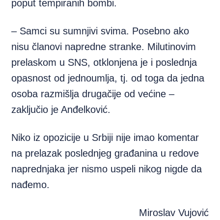
poput tempiranih bombi.
– Samci su sumnjivi svima. Posebno ako
nisu članovi napredne stranke. Milutinovim
prelaskom u SNS, otklonjena je i poslednja
opasnost od jednoumlja, tj. od toga da jedna
osoba razmišlja drugačije od većine –
zaključio je Anđelković.
Niko iz opozicije u Srbiji nije imao komentar
na prelazak poslednjeg građanina u redove
naprednjaka jer nismo uspeli nikog nigde da
nađemo.
Miroslav Vujović