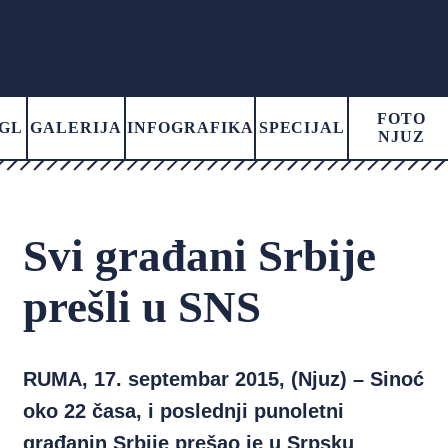
FOTO
GL
GALERIJA
INFOGRAFIKA
SPECIJAL
NJUZ
Svi građani Srbije
prešli u SNS
RUMA, 17. septembar 2015, (Njuz) – Sinoć
oko 22 časa, i poslednji punoletni
građanin Srbije prešao je u Srpsku