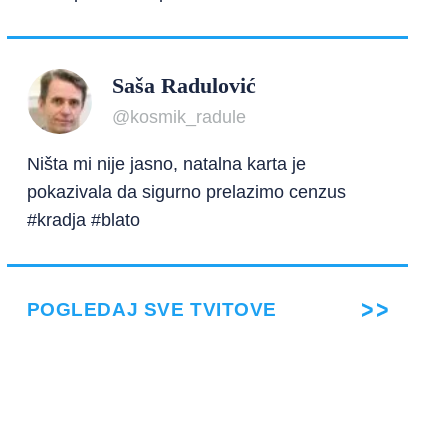
Saša Radulović
@kosmik_radule
Ništa mi nije jasno, natalna karta je
pokazivala da sigurno prelazimo cenzus
#kradja #blato
POGLEDAJ SVE TVITOVE