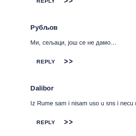
REPLY
Рубљов
Ми, сељаци, још се не дамо…
REPLY
Dalibor
Iz Rume sam i nisam uso u sns i necu
REPLY