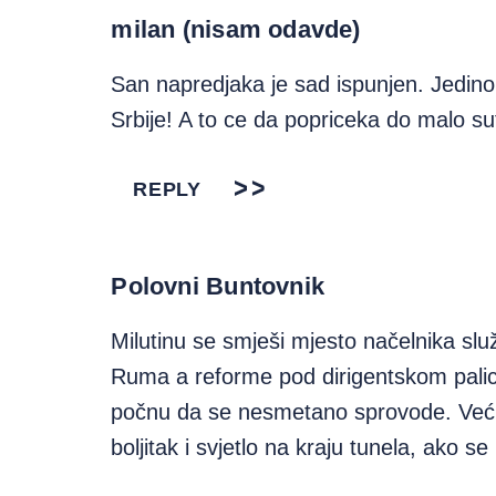
milan (nisam odavde)
San napredjaka je sad ispunjen. Jedino
Srbije! A to ce da popriceka do malo su
REPLY
Polovni Buntovnik
Milutinu se smješi mjesto načelnika služ
Ruma a reforme pod dirigentskom pali
počnu da se nesmetano sprovode. Već
boljitak i svjetlo na kraju tunela, ako s