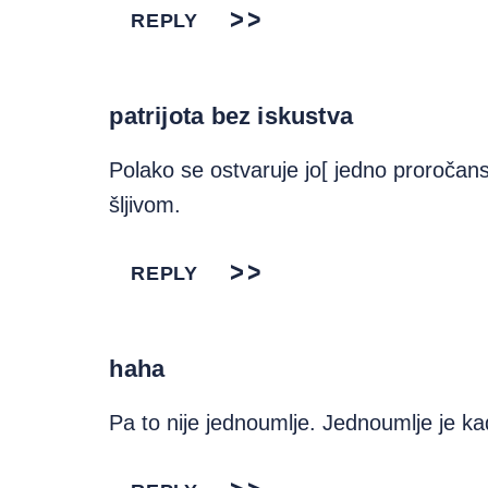
REPLY
patrijota bez iskustva
Polako se ostvaruje jo[ jedno proročan
šljivom.
REPLY
haha
Pa to nije jednoumlje. Jednoumlje je ka