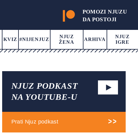
POMOZI NJUZU
DA POSTOJI
NJUZ
NJUZ
KVIZ
#NIJENJUZ
ARHIVA
ŽENA
IGRE
NJUZ PODKAST
NA YOUTUBE-U
Prati Njuz podkast