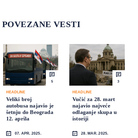
POVEZANE VESTI
5
3
HEADLINE
HEADLINE
Veliki broj
Vučić za 28. mart
autobusa najavio je
najavio najveće
šetnju do Beograda
odlaganje skupa u
12. aprila
istoriji
07. APR. 2025.
28. MAR. 2025.