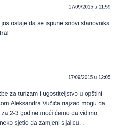
17/09/2015 u 11:59
 jos ostaje da se ispune snovi stanovnika
tra!
17/09/2015 u 12:05
be za turizam i ugostiteljstvo u opštini
com Aleksandra Vučića najzad mogu da
 za 2-3 godine moći ćemo da vidimo
e neko sjetio da zamjeni sijalicu…