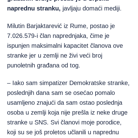
naprednu stranku,
javljaju domaći mediji.
Milutin Barjaktarević iz Rume, postao je
7.026.579-i član naprednjaka, čime je
ispunjen maksimalni kapacitet članova ove
stranke jer u zemlji ne živi veći broj
punoletnih građana od tog.
– Iako sam simpatizer Demokratske stranke,
poslednjih dana sam se osećao pomalo
usamljeno znajući da sam ostao poslednja
osoba u zemlji koja nije prešla iz neke druge
stranke u SNS. Svi članovi moje porodice,
koji su se još proletos učlanili u naprednu