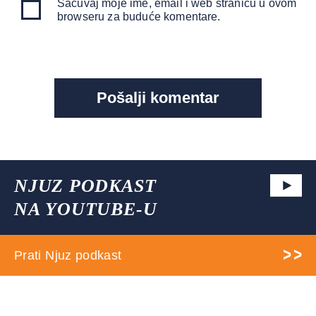
Sačuvaj moje ime, email i web stranicu u ovom
browseru za buduće komentare.
NJUZ PODKAST
NA YOUTUBE-U
Prati Njuz podkast