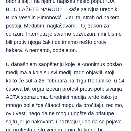
oboriti sajt i na njemu napisati nešto poput “UA
BLIC LAŽETE NAROD!” – kaže za Njuz urednik
Blica Veselin Simonović. -Jer, taj strah od hakera
postoji. Međutim, naglašavam, i taj zakon za
cenzuru Interneta je stvarno bezvezan, i mi bismo
bili protiv njega čak i da imamo nešto protiv
hakera. A nemamo, dodaje on.
U današnjem saopštenju koje je Anonimus poslao
medijima a koje su svi mediji rado objavili, stoji
kako će sutra 25. februara na Trgu Republike, u 14
časova biti organizovan protest protiv potpisivanja
ACTA sporazuma. Urednici medija tvrde kako je
mnogo bolje “da čitaoci mogu da pročitaju, recimo,
ovu vest, nego da ne mogu uopšte da pristupe
sajtu jer je hakovan”, i pozivaju ljude da se pojave
na protestu u što većem broju, kako ne bi