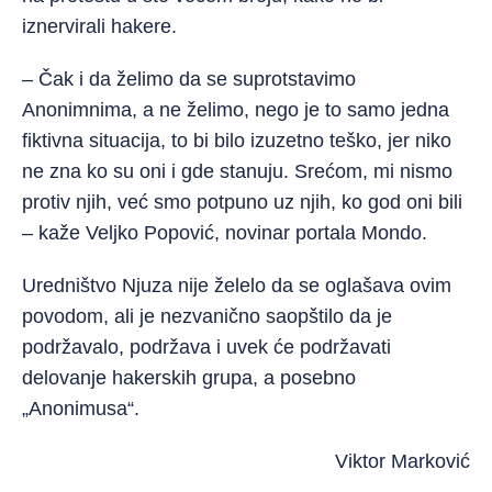
iznervirali hakere.
– Čak i da želimo da se suprotstavimo
Anonimnima, a ne želimo, nego je to samo jedna
fiktivna situacija, to bi bilo izuzetno teško, jer niko
ne zna ko su oni i gde stanuju. Srećom, mi nismo
protiv njih, već smo potpuno uz njih, ko god oni bili
– kaže Veljko Popović, novinar portala Mondo.
Uredništvo Njuza nije želelo da se oglašava ovim
povodom, ali je nezvanično saopštilo da je
podržavalo, podržava i uvek će podržavati
delovanje hakerskih grupa, a posebno
„Anonimusa“.
Viktor Marković