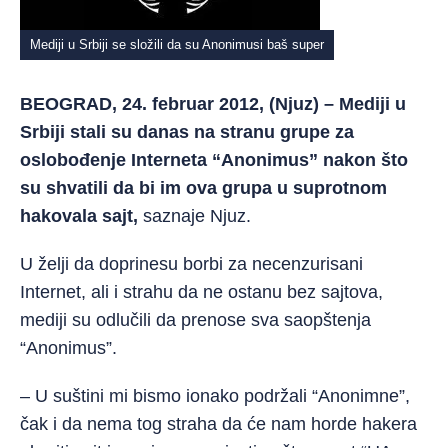
Mediji u Srbiji se složili da su Anonimusi baš super
BEOGRAD, 24. februar 2012, (Njuz) – Mediji u
Srbiji stali su danas na stranu grupe za
oslobođenje Interneta “Anonimus” nakon što
su shvatili da bi im ova grupa u suprotnom
hakovala sajt,
saznaje Njuz.
U želji da doprinesu borbi za necenzurisani
Internet, ali i strahu da ne ostanu bez sajtova,
mediji su odlučili da prenose sva saopštenja
“Anonimus”.
– U suštini mi bismo ionako podržali “Anonimne”,
čak i da nema tog straha da će nam horde hakera