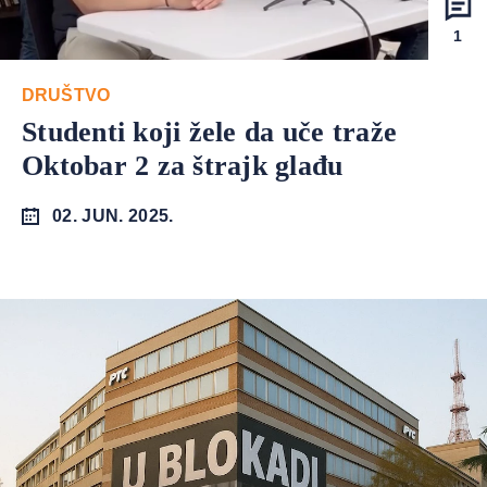
1
DRUŠTVO
Studenti koji žele da uče traže
Oktobar 2 za štrajk glađu
02. JUN. 2025.