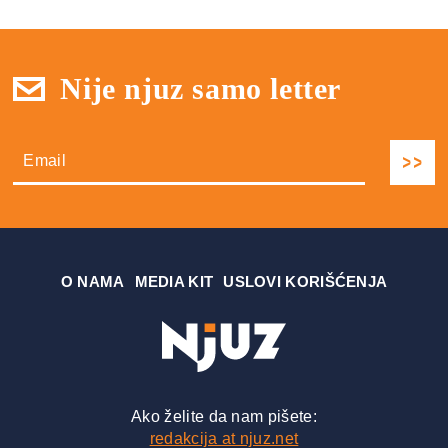
Nije njuz samo letter
О NAMA
MEDIA KIT
USLOVI KORIŠĆENJA
Ako želite da nam pišete:
redakcija at njuz.net