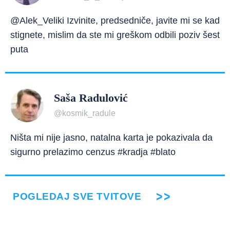
@Alek_Veliki Izvinite, predsedniče, javite mi se kad
stignete, mislim da ste mi greškom odbili poziv šest
puta
Saša Radulović
@kosmik_radule
Ništa mi nije jasno, natalna karta je pokazivala da
sigurno prelazimo cenzus #kradja #blato
POGLEDAJ SVE TVITOVE