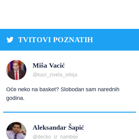
TVITOVI POZNATIH
Miša Vacić
@kazi_zivela_srbija
Oće neko na basket? Slobodan sam narednih
godina.
Aleksandar Šapić
@decko_iz_nambije