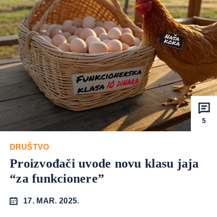
5
DRUŠTVO
Proizvođači uvode novu klasu jaja
“za funkcionere”
17. MAR. 2025.