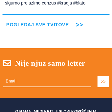
sigurno prelazimo cenzus #kradja #blato
POGLEDAJ SVE TVITOVE
Nije njuz samo letter
О NAMA
MEDIA KIT
USLOVI KORIŠĆENJA