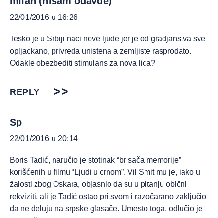
milan (nisam odavde)
22/01/2016 u 16:26
Tesko je u Srbiji naci nove ljude jer je od gradjanstva sve
opljackano, privreda unistena a zemljiste rasprodato.
Odakle obezbediti stimulans za nova lica?
REPLY
Sp
22/01/2016 u 20:14
Boris Tadić, naručio je stotinak “brisača memorije”,
korišćenih u filmu “Ljudi u crnom”. Vil Smit mu je, iako u
žalosti zbog Oskara, objasnio da su u pitanju obični
rekviziti, ali je Tadić ostao pri svom i razočarano zaključio
da ne deluju na srpske glasače. Umesto toga, odlučio je