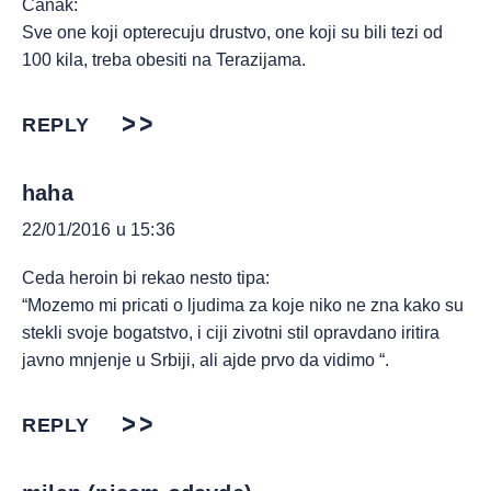
Canak:
Sve one koji opterecuju drustvo, one koji su bili tezi od
100 kila, treba obesiti na Terazijama.
REPLY
haha
22/01/2016 u 15:36
Ceda heroin bi rekao nesto tipa:
“Mozemo mi pricati o ljudima za koje niko ne zna kako su
stekli svoje bogatstvo, i ciji zivotni stil opravdano iritira
javno mnjenje u Srbiji, ali ajde prvo da vidimo “.
REPLY