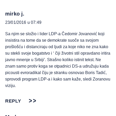
mirko j.
23/01/2016 u 07:49
Sa njim se složio i lider LDP-a Čedomir Jovanović koji
insistira na tome da se demokrate suoče sa svojom
prošlošću i distanciraju od ljudi za koje niko ne zna kako
su stekli svoje bogatstvo i ‘ čiji životni stil opravdano iritira
javno mnenje u Srbiji’. Strašno koliko istinit tekst. Ne
znam samo protiv koga se otpadnici DS-a udružuju kada
picousti evroradikal čiju je stranku osnovao Boris Tadić,
sprovodi program LDP-a i kako sam kaže, sledi Zoranovu
viziju.
REPLY