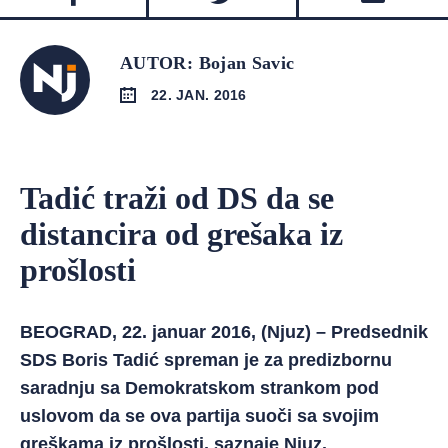
AUTOR: Bojan Savic
22. JAN. 2016
Tadić traži od DS da se
distancira od grešaka iz
prošlosti
BEOGRAD, 22. januar 2016, (Njuz) – Predsednik
SDS Boris Tadić spreman je za predizbornu
saradnju sa Demokratskom strankom pod
uslovom da se ova partija suoči sa svojim
greškama iz prošlosti, saznaje Njuz.