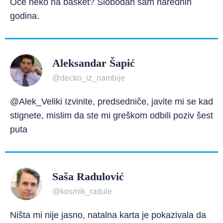
Oće neko na basket? Slobodan sam narednih
godina.
Aleksandar Šapić
@decko_iz_nambije
@Alek_Veliki Izvinite, predsedniče, javite mi se kad
stignete, mislim da ste mi greškom odbili poziv šest
puta
Saša Radulović
@kosmik_radule
Ništa mi nije jasno, natalna karta je pokazivala da