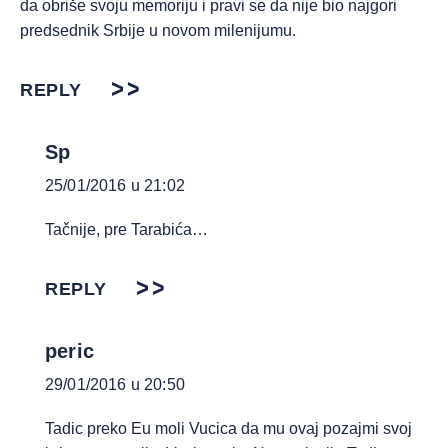
da obriše svoju memoriju i pravi se da nije bio najgori
predsednik Srbije u novom milenijumu.
REPLY
Sp
25/01/2016 u 21:02
Tačnije, pre Tarabića…
REPLY
peric
29/01/2016 u 20:50
Tadic preko Eu moli Vucica da mu ovaj pozajmi svoj