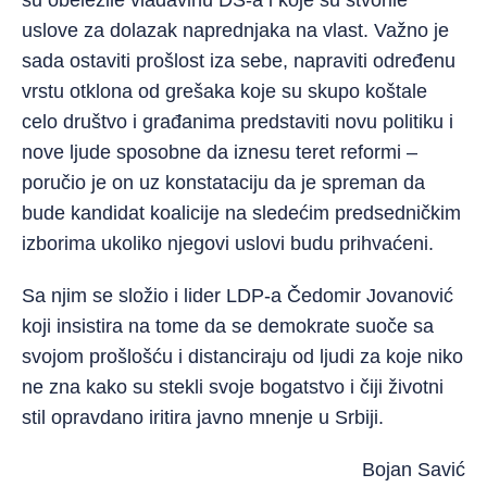
su obeležile vladavinu DS-a i koje su stvorile
uslove za dolazak naprednjaka na vlast. Važno je
sada ostaviti prošlost iza sebe, napraviti određenu
vrstu otklona od grešaka koje su skupo koštale
celo društvo i građanima predstaviti novu politiku i
nove ljude sposobne da iznesu teret reformi –
poručio je on uz konstataciju da je spreman da
bude kandidat koalicije na sledećim predsedničkim
izborima ukoliko njegovi uslovi budu prihvaćeni.
Sa njim se složio i lider LDP-a Čedomir Jovanović
koji insistira na tome da se demokrate suoče sa
svojom prošlošću i distanciraju od ljudi za koje niko
ne zna kako su stekli svoje bogatstvo i čiji životni
stil opravdano iritira javno mnenje u Srbiji.
Bojan Savić