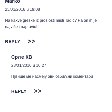
Marko
23/01/2016 u 19:08
Na kakve greške iz prošlosti misli Tadić? Pa on ih je
najviše i napravio!
REPLY
Срле КВ
28/01/2016 u 16:27
Нјвише ме насмеју ови озбиљни коментари
REPLY