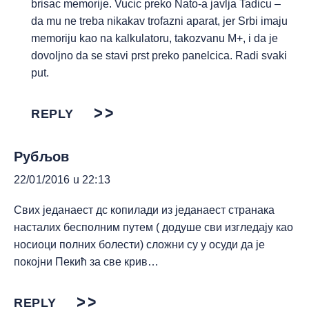
brisac memorije. Vucic preko Nato-a javlja Tadicu –
da mu ne treba nikakav trofazni aparat, jer Srbi imaju
memoriju kao na kalkulatoru, takozvanu M+, i da je
dovoljno da se stavi prst preko panelcica. Radi svaki
put.
REPLY
Рубљов
22/01/2016 u 22:13
Свих једанаест дс копилади из једанаест странака
насталих бесполним путем ( додуше сви изгледају као
носиоци полних болести) сложни су у осуди да је
покојни Пекић за све крив…
REPLY