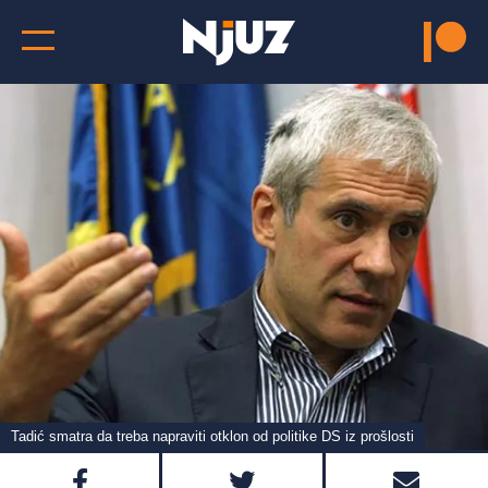
Tadić smatra da treba napraviti otklon od politike DS iz prošlosti