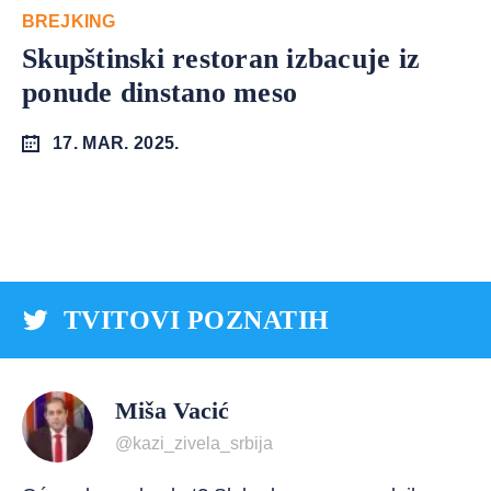
BREJKING
Skupštinski restoran izbacuje iz
ponude dinstano meso
17. MAR. 2025.
TVITOVI POZNATIH
Miša Vacić
@kazi_zivela_srbija