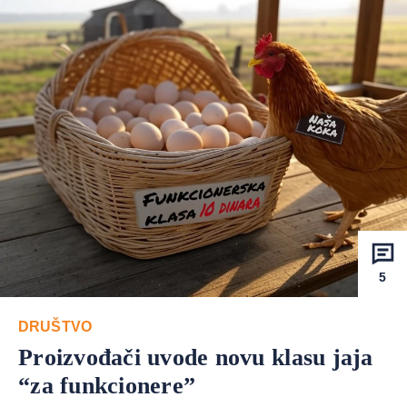
5
DRUŠTVO
Proizvođači uvode novu klasu jaja
“za funkcionere”