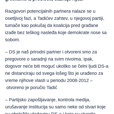
Razgovori potencijalnih partnera nalaze se u
osetljivoj fazi, a Tadićev zahtev, u njegovoj partiji,
tumače kao pokušaj da koalicija pred građane
izađe bez teškog nasleđa koje demokrate nose sa
sobom.
– DS je naš prirodni partner i otvoreni smo za
pre
govore o saradnji na svim nivoima. Ipak,
dogovor neće biti moguć ukoliko se čelni ljudi DS-a
ne distanciraju od svega lošeg što je urađeno za
vreme njihove vlasti u periodu 2008-2012 –
otvoreno je poručio Tadić
– Partijsko zapošljavanje, kontrola medija,
urušavanje institucija su samo neke od stvari koje