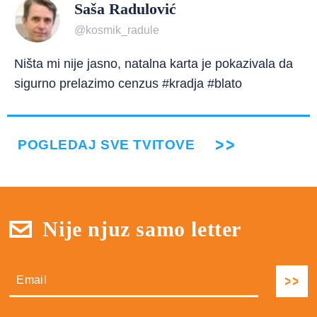
Saša Radulović
@kosmik_radule
Ništa mi nije jasno, natalna karta je pokazivala da
sigurno prelazimo cenzus #kradja #blato
POGLEDAJ SVE TVITOVE
Nije njuz samo letter