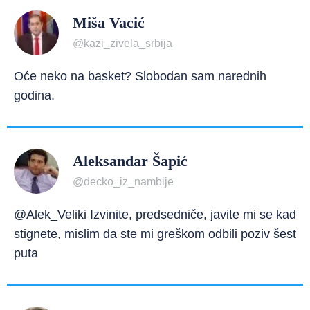
Miša Vacić
@kazi_zivela_srbija
Oće neko na basket? Slobodan sam narednih
godina.
Aleksandar Šapić
@decko_iz_nambije
@Alek_Veliki Izvinite, predsedniče, javite mi se kad
stignete, mislim da ste mi greškom odbili poziv šest
puta