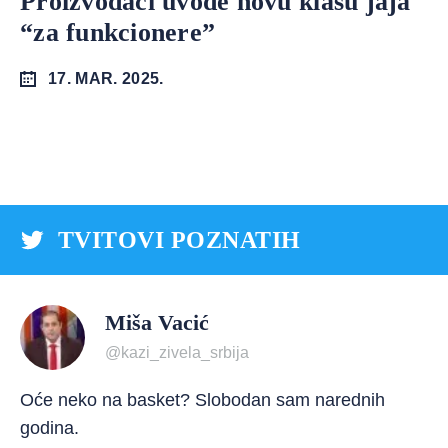
Proizvođači uvode novu klasu jaja
“za funkcionere”
17. MAR. 2025.
TVITOVI POZNATIH
Miša Vacić
@kazi_zivela_srbija
Oće neko na basket? Slobodan sam narednih
godina.