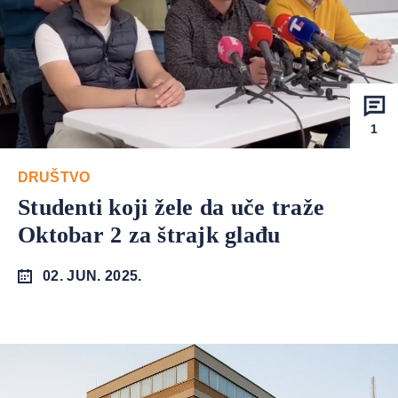
1
DRUŠTVO
Studenti koji žele da uče traže
Oktobar 2 za štrajk glađu
02. JUN. 2025.