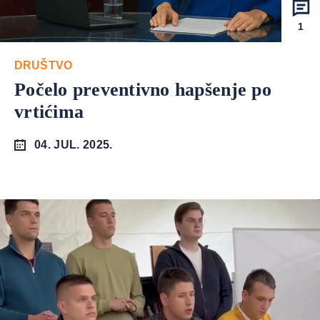
1
DRUŠTVO
Počelo preventivno hapšenje po
vrtićima
04. JUL. 2025.