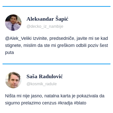
Aleksandar Šapić
@decko_iz_nambije
@Alek_Veliki Izvinite, predsedniče, javite mi se kad
stignete, mislim da ste mi greškom odbili poziv šest
puta
Saša Radulović
@kosmik_radule
Ništa mi nije jasno, natalna karta je pokazivala da
sigurno prelazimo cenzus #kradja #blato