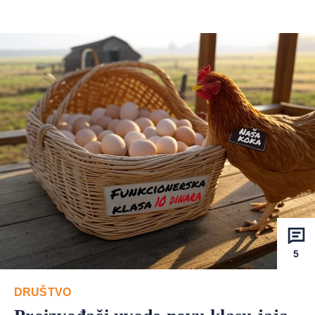
5
DRUŠTVO