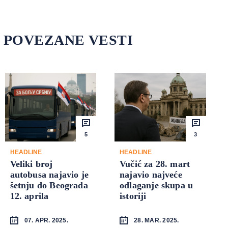
POVEZANE VESTI
5
3
HEADLINE
HEADLINE
Veliki broj
Vučić za 28. mart
autobusa najavio je
najavio najveće
šetnju do Beograda
odlaganje skupa u
12. aprila
istoriji
07. APR. 2025.
28. MAR. 2025.