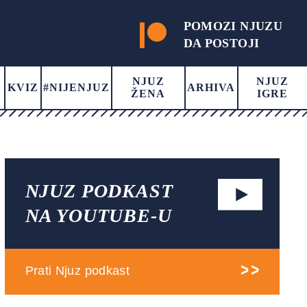
POMOZI NJUZU
DA POSTOJI
NJUZ
NJUZ
KVIZ
#NIJENJUZ
ARHIVA
ŽENA
IGRE
NJUZ PODKAST
NA YOUTUBE-U
Prati Njuz podkast