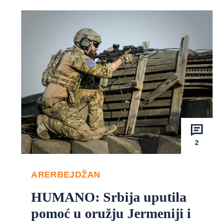
2
ARERBEJDŽAN
HUMANO: Srbija uputila
pomoć u oružju Jermeniji i