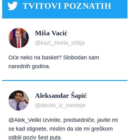
TVITOVI POZNATIH
Miša Vacić
@kazi_zivela_srbija
Oće neko na basket? Slobodan sam
narednih godina.
Aleksandar Šapić
@decko_iz_nambije
@Alek_Veliki Izvinite, predsedniče, javite mi
se kad stignete, mislim da ste mi greškom
odbili poziv šest puta