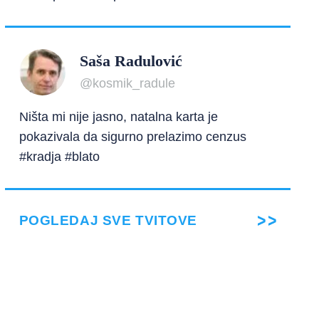
Saša Radulović
@kosmik_radule
Ništa mi nije jasno, natalna karta je
pokazivala da sigurno prelazimo cenzus
#kradja #blato
POGLEDAJ SVE TVITOVE