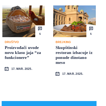
5
5
DRUŠTVO
BREJKING
Proizvođači uvode
Skupštinski
novu klasu jaja “za
restoran izbacuje iz
funkcionere”
ponude dinstano
meso
17. MAR. 2025.
17. MAR. 2025.