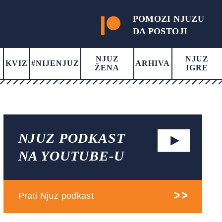
POMOZI NJUZU
DA POSTOJI
NJUZ
NJUZ
KVIZ
#NIJENJUZ
ARHIVA
ŽENA
IGRE
NJUZ PODKAST
NA YOUTUBE-U
Prati Njuz podkast