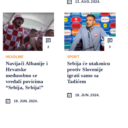
13. AUG. 2024.
2
3
HEADLINE
SPORT
Navijači Albanije i
Srbija će utakmicu
Hrvatske
protiv Slovenije
međusobno se
igrati samo sa
vređali povicima
Tadićem
“Srbija, Srbija!”
18. JUN. 2024.
19. JUN. 2024.