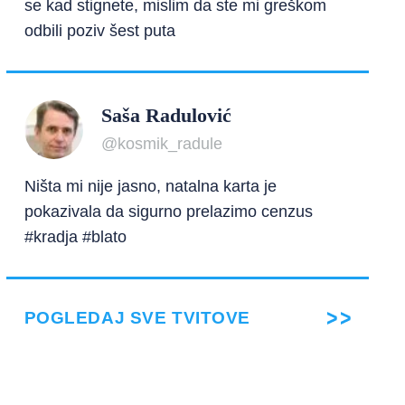
se kad stignete, mislim da ste mi greškom
odbili poziv šest puta
Saša Radulović
@kosmik_radule
Ništa mi nije jasno, natalna karta je
pokazivala da sigurno prelazimo cenzus
#kradja #blato
POGLEDAJ SVE TVITOVE