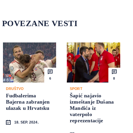
POVEZANE VESTI
6
8
DRUŠTVO
SPORT
Fudbalerima
Šapić najavio
Bajerna zabranjen
izmeštanje Dušana
ulazak u Hrvatsku
Mandića iz
vaterpolo
reprezentacije
18. SEP. 2024.