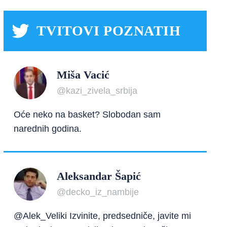
TVITOVI POZNATIH
Miša Vacić
@kazi_zivela_srbija
Oće neko na basket? Slobodan sam
narednih godina.
Aleksandar Šapić
@decko_iz_nambije
@Alek_Veliki Izvinite, predsedniče, javite mi