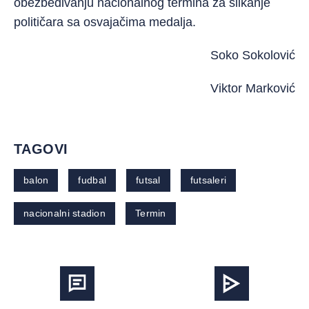
obezbeđivanju nacionalnog termina za slikanje
političara sa osvajačima medalja.
Soko Sokolović
Viktor Marković
TAGOVI
balon
fudbal
futsal
futsaleri
nacionalni stadion
Termin