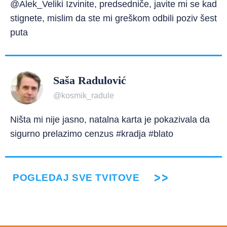
@Alek_Veliki Izvinite, predsedniče, javite mi se kad
stignete, mislim da ste mi greškom odbili poziv šest
puta
Saša Radulović
@kosmik_radule
Ništa mi nije jasno, natalna karta je pokazivala da
sigurno prelazimo cenzus #kradja #blato
POGLEDAJ SVE TVITOVE