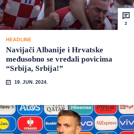
2
HEADLINE
Navijači Albanije i Hrvatske
međusobno se vređali povicima
“Srbija, Srbija!”
19. JUN. 2024.