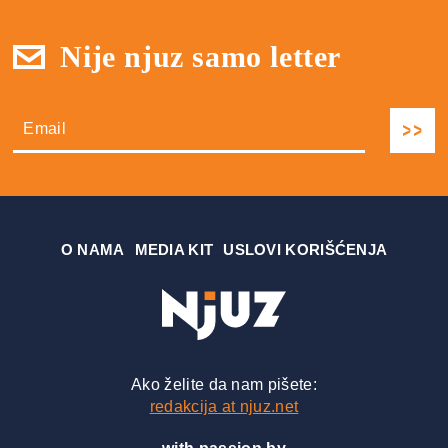
Nije njuz samo letter
О NAMA
MEDIA KIT
USLOVI KORIŠĆENJA
Ako želite da nam pišete:
redakcija at njuz.net