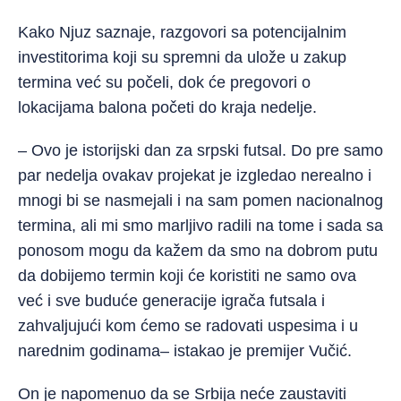
Kako Njuz saznaje, razgovori sa potencijalnim
investitorima koji su spremni da ulože u zakup
termina već su počeli, dok će pregovori o
lokacijama balona početi do kraja nedelje.
– Ovo je istorijski dan za srpski futsal. Do pre samo
par nedelja ovakav projekat je izgledao nerealno i
mnogi bi se nasmejali i na sam pomen nacionalnog
termina, ali mi smo marljivo radili na tome i sada sa
ponosom mogu da kažem da smo na dobrom putu
da dobijemo termin koji će koristiti ne samo ova
već i sve buduće generacije igrača futsala i
zahvaljujući kom ćemo se radovati uspesima i u
narednim godinama– istakao je premijer Vučić.
On je napomenuo da se Srbija neće zaustaviti