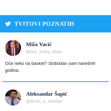
TVITOVI POZNATIH
Miša Vacić
@kazi_zivela_srbija
Oće neko na basket? Slobodan sam narednih
godina.
Aleksandar Šapić
@decko_iz_nambije