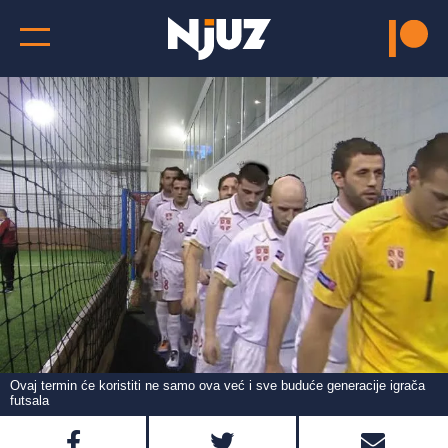
Ovaj termin će koristiti ne samo ova već i sve buduće generacije igrača
futsala