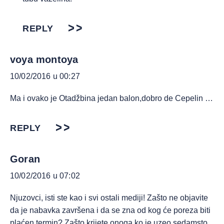
REPLY
voya montoya
10/02/2016 u 00:27
Ma i ovako je Otadžbina jedan balon,dobro de Cepelin …
REPLY
Goran
10/02/2016 u 07:02
Njuzovci, isti ste kao i svi ostali mediji! Zašto ne objavite
da je nabavka završena i da se zna od kog će poreza biti
plaćen termin? Zašto krijete onoga ko je uzeo sedamsto