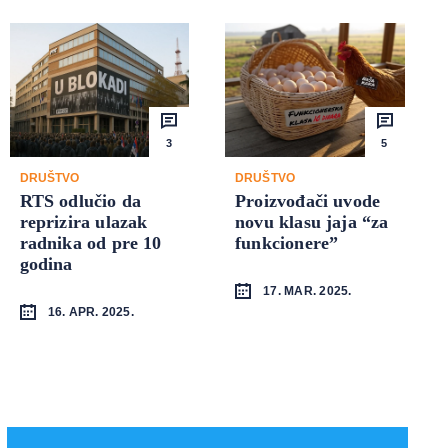
3
5
DRUŠTVO
DRUŠTVO
RTS odlučio da
Proizvođači uvode
reprizira ulazak
novu klasu jaja “za
radnika od pre 10
funkcionere”
godina
17. MAR. 2025.
16. APR. 2025.