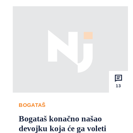
13
BOGATAŠ
Bogataš konačno našao
devojku koja će ga voleti