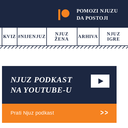
POMOZI NJUZU
DA POSTOJI
NJUZ
NJUZ
KVIZ
#NIJENJUZ
ARHIVA
ŽENA
IGRE
NJUZ PODKAST
NA YOUTUBE-U
Prati Njuz podkast