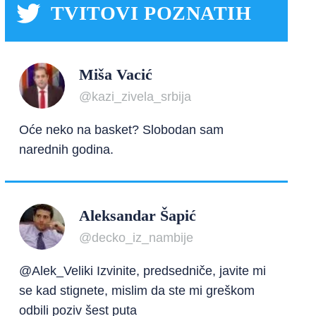
TVITOVI POZNATIH
Miša Vacić
@kazi_zivela_srbija
Oće neko na basket? Slobodan sam
narednih godina.
Aleksandar Šapić
@decko_iz_nambije
@Alek_Veliki Izvinite, predsedniče, javite mi
se kad stignete, mislim da ste mi greškom
odbili poziv šest puta