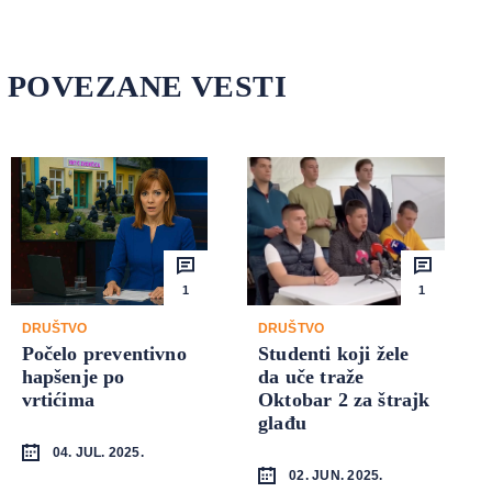
POVEZANE VESTI
1
1
DRUŠTVO
DRUŠTVO
Počelo preventivno
Studenti koji žele
hapšenje po
da uče traže
vrtićima
Oktobar 2 za štrajk
glađu
04. JUL. 2025.
02. JUN. 2025.