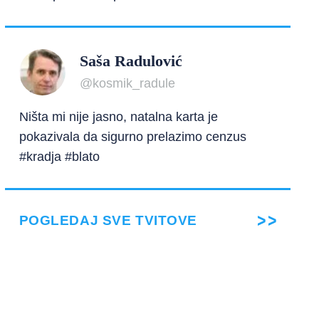
Saša Radulović
@kosmik_radule
Ništa mi nije jasno, natalna karta je
pokazivala da sigurno prelazimo cenzus
#kradja #blato
POGLEDAJ SVE TVITOVE