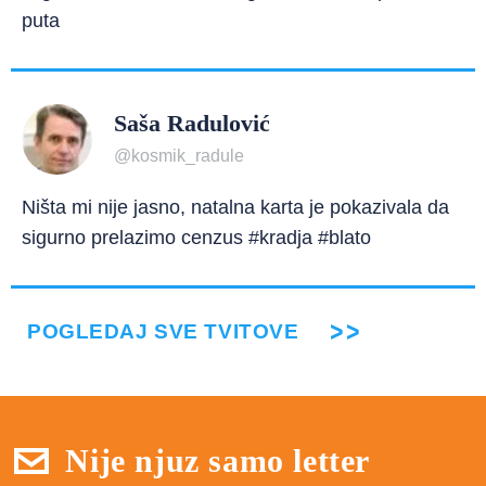
puta
Saša Radulović
@kosmik_radule
Ništa mi nije jasno, natalna karta je pokazivala da
sigurno prelazimo cenzus #kradja #blato
POGLEDAJ SVE TVITOVE
Nije njuz samo letter