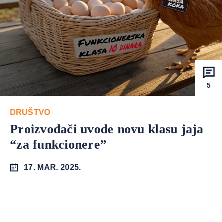
5
DRUŠTVO
Proizvođači uvode novu klasu jaja
“za funkcionere”
17. MAR. 2025.