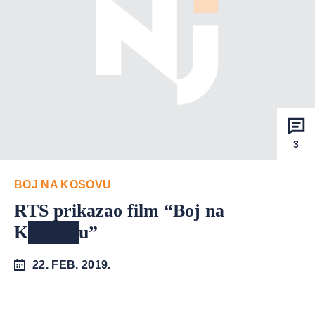
3
BOJ NA KOSOVU
RTS prikazao film “Boj na
K████u”
22. FEB. 2019.