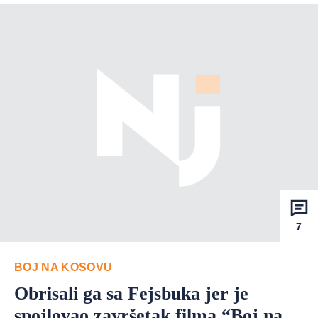
7
BOJ NA KOSOVU
Obrisali ga sa Fejsbuka jer je
spojlovao završetak filma “Boj na