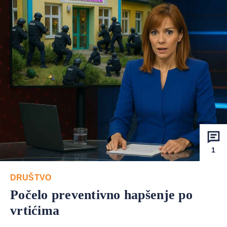
1
DRUŠTVO
Počelo preventivno hapšenje po
vrtićima