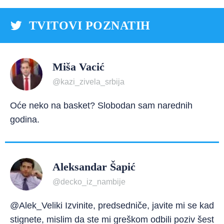
TVITOVI POZNATIH
Miša Vacić
@kazi_zivela_srbija
Oće neko na basket? Slobodan sam narednih
godina.
Aleksandar Šapić
@decko_iz_nambije
@Alek_Veliki Izvinite, predsedniče, javite mi se kad
stignete, mislim da ste mi greškom odbili poziv šest