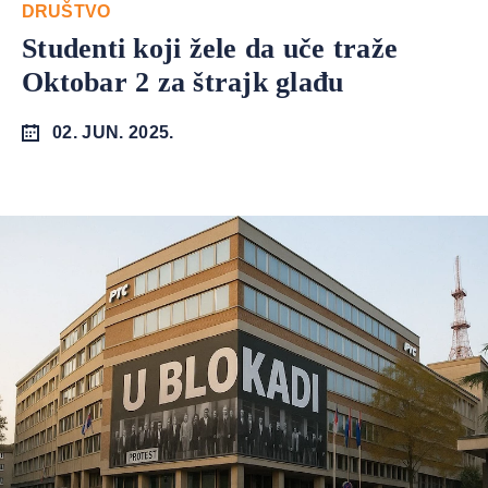
DRUŠTVO
Studenti koji žele da uče traže
Oktobar 2 za štrajk glađu
02. JUN. 2025.