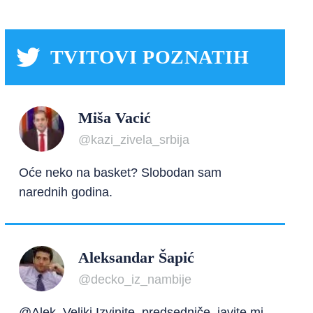
TVITOVI POZNATIH
Miša Vacić
@kazi_zivela_srbija
Oće neko na basket? Slobodan sam
narednih godina.
Aleksandar Šapić
@decko_iz_nambije
@Alek_Veliki Izvinite, predsedniče, javite mi