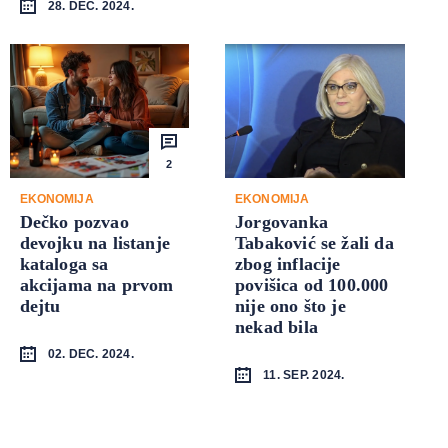
28. DEC. 2024.
2
EKONOMIJA
EKONOMIJA
Dečko pozvao
Jorgovanka
devojku na listanje
Tabaković se žali da
kataloga sa
zbog inflacije
akcijama na prvom
povišica od 100.000
dejtu
nije ono što je
nekad bila
02. DEC. 2024.
11. SEP. 2024.