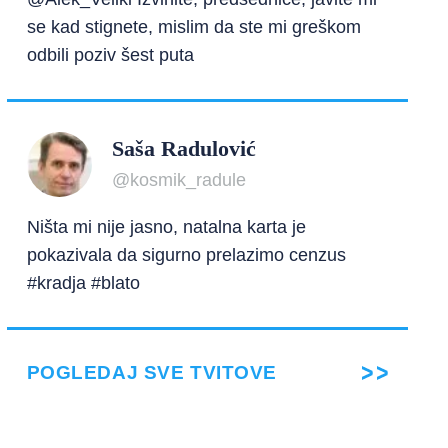
se kad stignete, mislim da ste mi greškom
odbili poziv šest puta
Saša Radulović
@kosmik_radule
Ništa mi nije jasno, natalna karta je
pokazivala da sigurno prelazimo cenzus
#kradja #blato
POGLEDAJ SVE TVITOVE