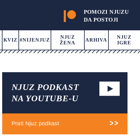
POMOZI NJUZU
DA POSTOJI
NJUZ
NJUZ
KVIZ
#NIJENJUZ
ARHIVA
ŽENA
IGRE
NJUZ PODKAST
NA YOUTUBE-U
Prati Njuz podkast