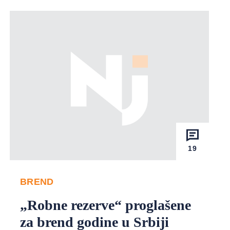
19
BREND
„Robne rezerve“ proglašene
za brend godine u Srbiji