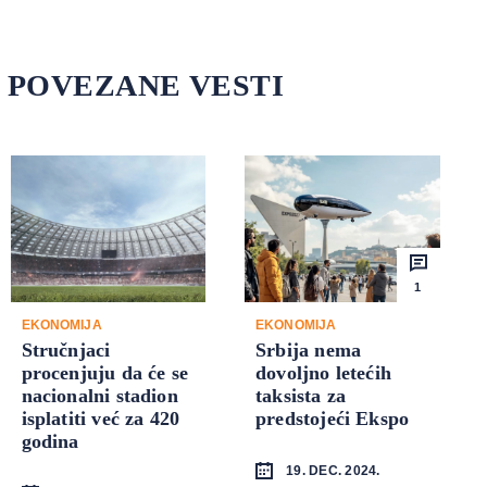
POVEZANE VESTI
1
EKONOMIJA
EKONOMIJA
Stručnjaci
Srbija nema
procenjuju da će se
dovoljno letećih
nacionalni stadion
taksista za
isplatiti već za 420
predstojeći Ekspo
godina
19. DEC. 2024.