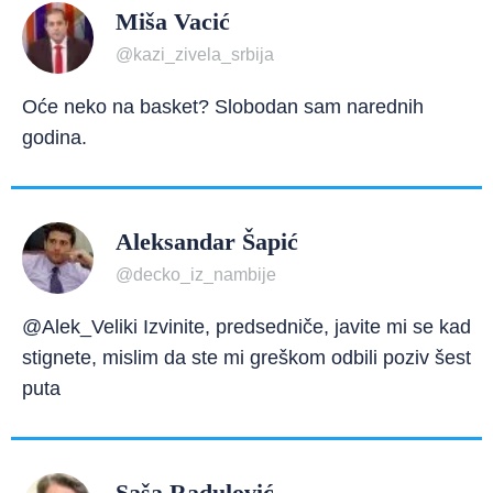
Miša Vacić
@kazi_zivela_srbija
Oće neko na basket? Slobodan sam narednih
godina.
Aleksandar Šapić
@decko_iz_nambije
@Alek_Veliki Izvinite, predsedniče, javite mi se kad
stignete, mislim da ste mi greškom odbili poziv šest
puta
Saša Radulović