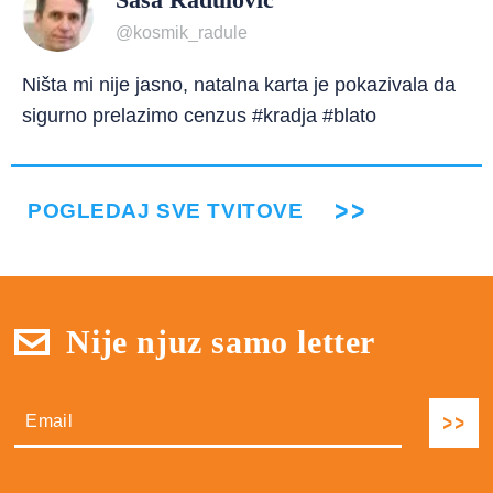
@kosmik_radule
Ništa mi nije jasno, natalna karta je pokazivala da
sigurno prelazimo cenzus #kradja #blato
POGLEDAJ SVE TVITOVE
Nije njuz samo letter