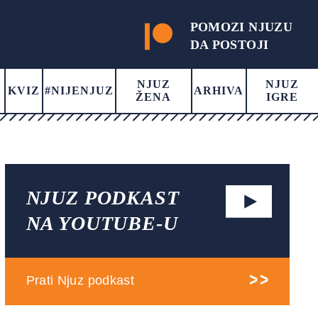
POMOZI NJUZU
DA POSTOJI
NJUZ
NJUZ
KVIZ
#NIJENJUZ
ARHIVA
ŽENA
IGRE
NJUZ PODKAST
NA YOUTUBE-U
Prati Njuz podkast