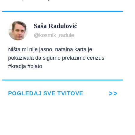
Saša Radulović
@kosmik_radule
Ništa mi nije jasno, natalna karta je
pokazivala da sigurno prelazimo cenzus
#kradja #blato
POGLEDAJ SVE TVITOVE