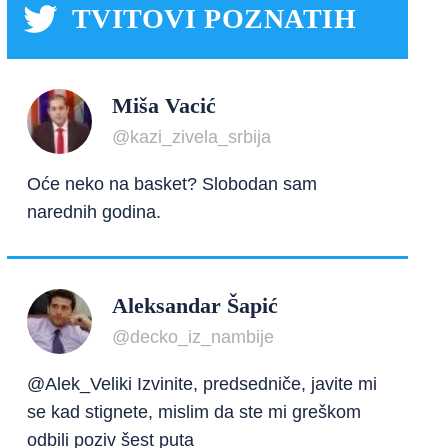
TVITOVI POZNATIH
Miša Vacić
@kazi_zivela_srbija
Oće neko na basket? Slobodan sam
narednih godina.
Aleksandar Šapić
@decko_iz_nambije
@Alek_Veliki Izvinite, predsedniče, javite mi
se kad stignete, mislim da ste mi greškom
odbili poziv šest puta