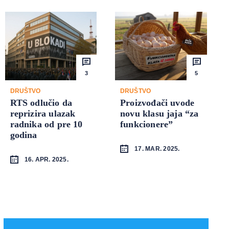
3
5
DRUŠTVO
DRUŠTVO
RTS odlučio da
Proizvođači uvode
reprizira ulazak
novu klasu jaja “za
radnika od pre 10
funkcionere”
godina
17. MAR. 2025.
16. APR. 2025.