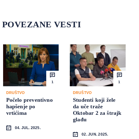
POVEZANE VESTI
1
1
DRUŠTVO
DRUŠTVO
Počelo preventivno
Studenti koji žele
hapšenje po
da uče traže
vrtićima
Oktobar 2 za štrajk
glađu
04. JUL. 2025.
02. JUN. 2025.