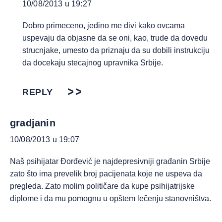
10/08/2013 u 19:27
Dobro primeceno, jedino me divi kako ovcama
uspevaju da objasne da se oni, kao, trude da dovedu
strucnjake, umesto da priznaju da su dobili instrukciju
da docekaju stecajnog upravnika Srbije.
REPLY
gradjanin
10/08/2013 u 19:07
Naš psihijatar Đorđević je najdepresivniji građanin Srbije
zato što ima prevelik broj pacijenata koje ne uspeva da
pregleda. Zato molim političare da kupe psihijatrijske
diplome i da mu pomognu u opštem lečenju stanovništva.