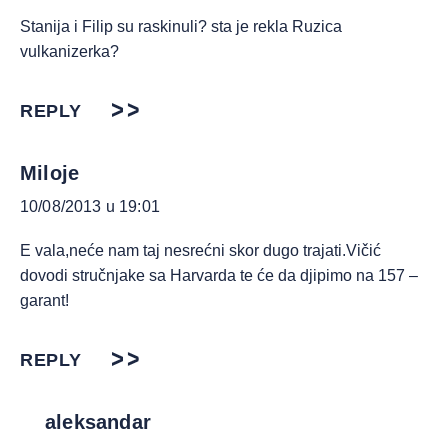
Stanija i Filip su raskinuli? sta je rekla Ruzica
vulkanizerka?
REPLY
Miloje
10/08/2013 u 19:01
E vala,neće nam taj nesrećni skor dugo trajati.Vičić
dovodi stručnjake sa Harvarda te će da djipimo na 157 –
garant!
REPLY
aleksandar