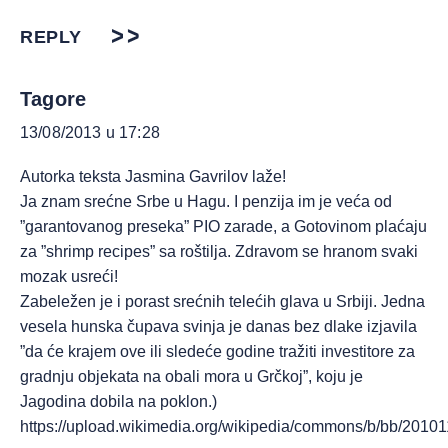
REPLY
Tagore
13/08/2013 u 17:28
Autorka teksta Jasmina Gavrilov laže!
Ja znam srećne Srbe u Hagu. I penzija im je veća od
”garantovanog preseka” PIO zarade, a Gotovinom plaćaju
za ”shrimp recipes” sa roštilja. Zdravom se hranom svaki
mozak usreći!
Zabeležen je i porast srećnih telećih glava u Srbiji. Jedna
vesela hunska čupava svinja je danas bez dlake izjavila
”da će krajem ove ili sledeće godine tražiti investitore za
gradnju objekata na obali mora u Grčkoj”, koju je
Jagodina dobila na poklon.)
https://upload.wikimedia.org/wikipedia/commons/b/bb/201