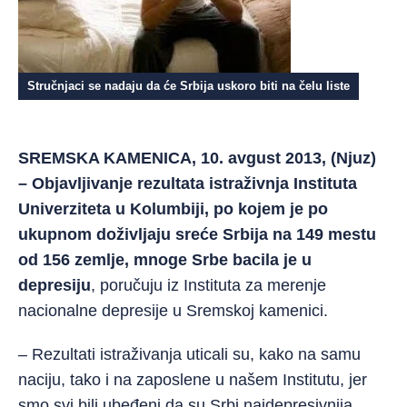
Stručnjaci se nadaju da će Srbija uskoro biti na čelu liste
SREMSKA KAMENICA, 10. avgust 2013, (Njuz)
– Objavljivanje rezultata istraživnja Instituta
Univerziteta u Kolumbiji, po kojem je po
ukupnom doživljaju sreće Srbija na 149 mestu
od 156 zemlje, mnoge Srbe bacila je u
depresiju
, poručuju iz Instituta za merenje
nacionalne depresije u Sremskoj kamenici.
– Rezultati istraživanja uticali su, kako na samu
naciju, tako i na zaposlene u našem Institutu, jer
smo svi bili ubeđeni da su Srbi najdepresivnija