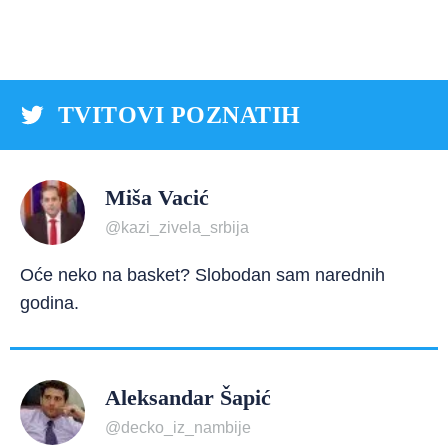
TVITOVI POZNATIH
Miša Vacić
@kazi_zivela_srbija
Oće neko na basket? Slobodan sam narednih
godina.
Aleksandar Šapić
@decko_iz_nambije