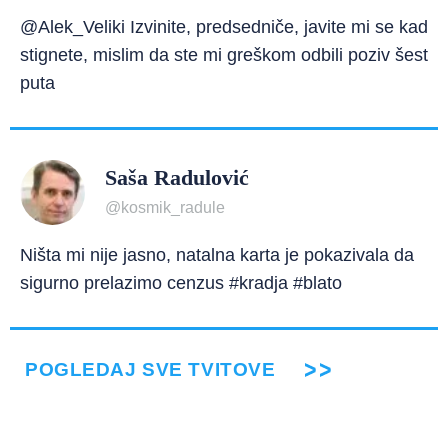
@Alek_Veliki Izvinite, predsedniče, javite mi se kad
stignete, mislim da ste mi greškom odbili poziv šest
puta
Saša Radulović
@kosmik_radule
Ništa mi nije jasno, natalna karta je pokazivala da
sigurno prelazimo cenzus #kradja #blato
POGLEDAJ SVE TVITOVE