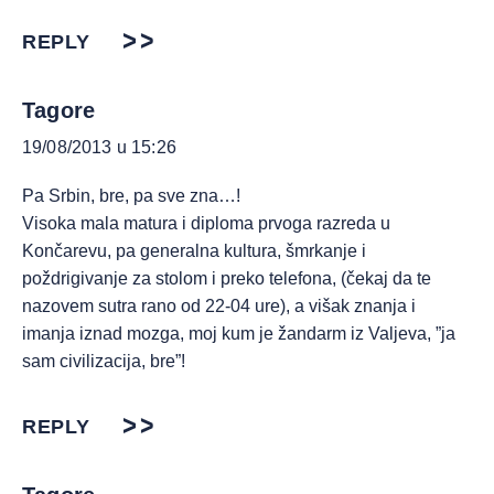
REPLY
Tagore
19/08/2013 u 15:26
Pa Srbin, bre, pa sve zna…!
Visoka mala matura i diploma prvoga razreda u
Končarevu, pa generalna kultura, šmrkanje i
poždrigivanje za stolom i preko telefona, (čekaj da te
nazovem sutra rano od 22-04 ure), a višak znanja i
imanja iznad mozga, moj kum je žandarm iz Valjeva, ”ja
sam civilizacija, bre”!
REPLY