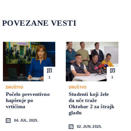
POVEZANE VESTI
1
1
DRUŠTVO
DRUŠTVO
Počelo preventivno
Studenti koji žele
hapšenje po
da uče traže
vrtićima
Oktobar 2 za štrajk
glađu
04. JUL. 2025.
02. JUN. 2025.