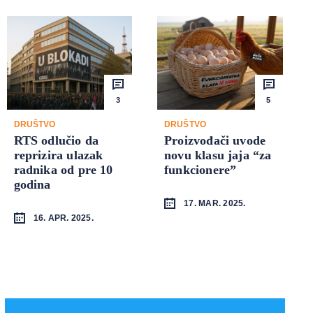
3
5
DRUŠTVO
DRUŠTVO
RTS odlučio da
Proizvođači uvode
reprizira ulazak
novu klasu jaja “za
radnika od pre 10
funkcionere”
godina
17. MAR. 2025.
16. APR. 2025.