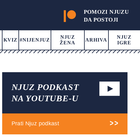
POMOZI NJUZU
DA POSTOJI
NJUZ
NJUZ
KVIZ
#NIJENJUZ
ARHIVA
ŽENA
IGRE
NJUZ PODKAST
NA YOUTUBE-U
Prati Njuz podkast