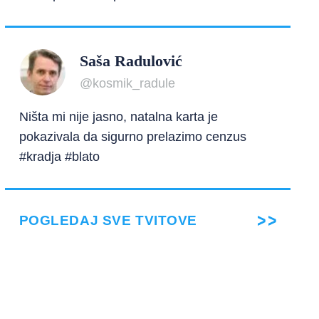
Saša Radulović
@kosmik_radule
Ništa mi nije jasno, natalna karta je
pokazivala da sigurno prelazimo cenzus
#kradja #blato
POGLEDAJ SVE TVITOVE