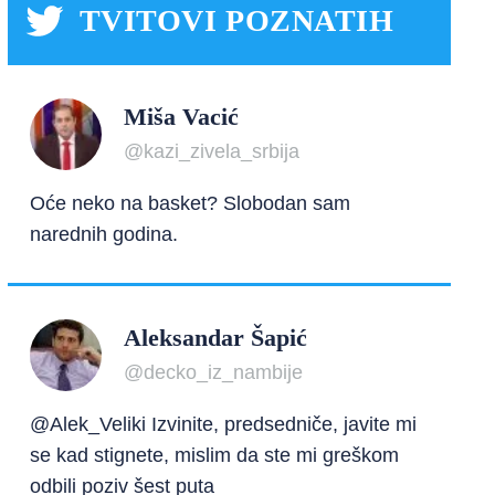
TVITOVI POZNATIH
Miša Vacić
@kazi_zivela_srbija
Oće neko na basket? Slobodan sam
narednih godina.
Aleksandar Šapić
@decko_iz_nambije
@Alek_Veliki Izvinite, predsedniče, javite mi
se kad stignete, mislim da ste mi greškom
odbili poziv šest puta