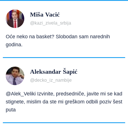
Miša Vacić
@kazi_zivela_srbija
Oće neko na basket? Slobodan sam narednih
godina.
Aleksandar Šapić
@decko_iz_nambije
@Alek_Veliki Izvinite, predsedniče, javite mi se kad
stignete, mislim da ste mi greškom odbili poziv šest
puta