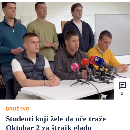
1
DRUŠTVO
Studenti koji žele da uče traže
Oktobar 2 za štrajk glađu