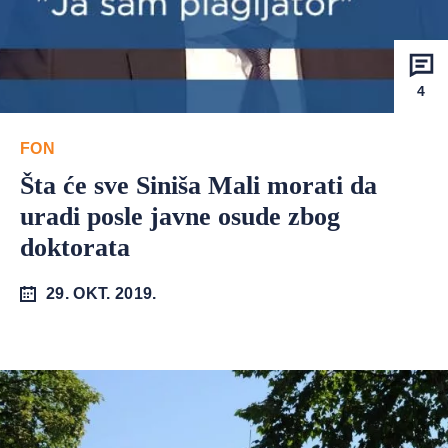
4
FON
Šta će sve Siniša Mali morati da
uradi posle javne osude zbog
doktorata
29. OKT. 2019.