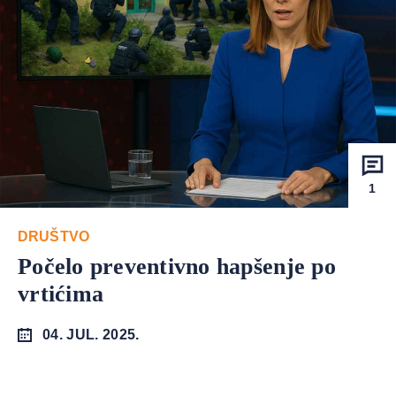
1
DRUŠTVO
Počelo preventivno hapšenje po
vrtićima
04. JUL. 2025.