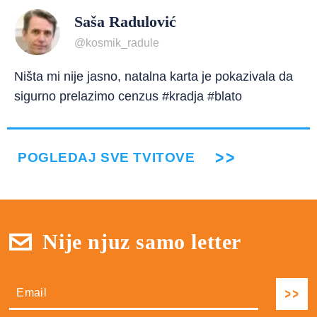
Saša Radulović
@kosmik_radule
Ništa mi nije jasno, natalna karta je pokazivala da
sigurno prelazimo cenzus #kradja #blato
POGLEDAJ SVE TVITOVE
Nije njuz samo letter