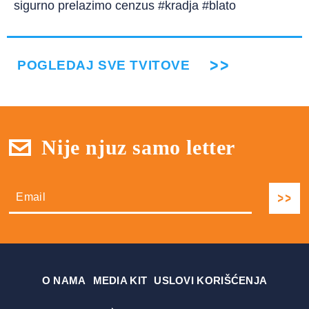
sigurno prelazimo cenzus #kradja #blato
POGLEDAJ SVE TVITOVE
Nije njuz samo letter
О NAMA
MEDIA KIT
USLOVI KORIŠĆENJA