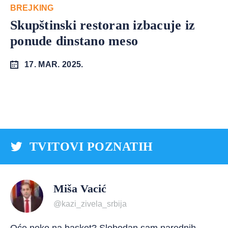
BREJKING
Skupštinski restoran izbacuje iz
ponude dinstano meso
17. MAR. 2025.
TVITOVI POZNATIH
Miša Vacić
@kazi_zivela_srbija