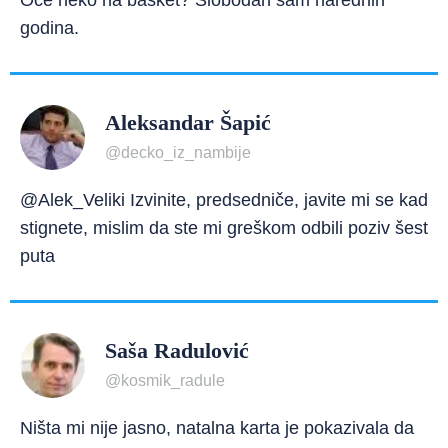
Oće neko na basket? Slobodan sam narednih
godina.
Aleksandar Šapić
@decko_iz_nambije
@Alek_Veliki Izvinite, predsedniče, javite mi se kad
stignete, mislim da ste mi greškom odbili poziv šest
puta
Saša Radulović
@kosmik_radule
Ništa mi nije jasno, natalna karta je pokazivala da