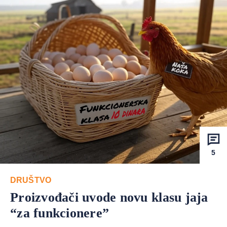
5
DRUŠTVO
Proizvođači uvode novu klasu jaja
“za funkcionere”