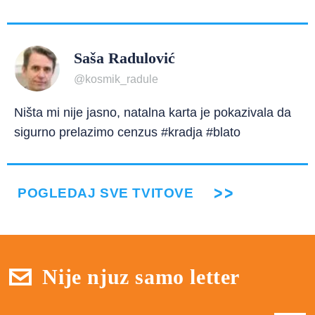
Saša Radulović
@kosmik_radule
Ništa mi nije jasno, natalna karta je pokazivala da
sigurno prelazimo cenzus #kradja #blato
POGLEDAJ SVE TVITOVE
Nije njuz samo letter