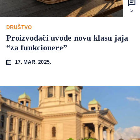
5
DRUŠTVO
Proizvođači uvode novu klasu jaja
“za funkcionere”
17. MAR. 2025.