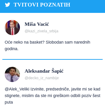
TVITOVI POZNATIH
Miša Vacić
@kazi_zivela_srbija
Oće neko na basket? Slobodan sam narednih
godina.
Aleksandar Šapić
@decko_iz_nambije
@Alek_Veliki Izvinite, predsedniče, javite mi se kad
stignete, mislim da ste mi greškom odbili poziv šest
puta