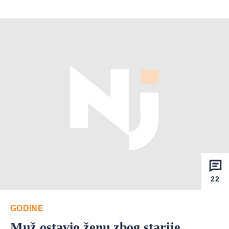
22
GODINE
Muž ostavio ženu zbog starije