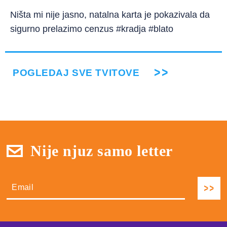
Ništa mi nije jasno, natalna karta je pokazivala da
sigurno prelazimo cenzus #kradja #blato
POGLEDAJ SVE TVITOVE
Nije njuz samo letter