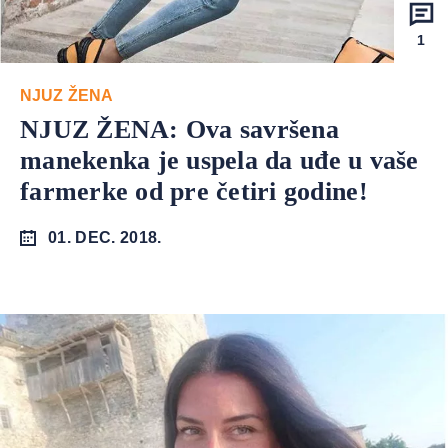
1
NJUZ ŽENA
NJUZ ŽENA: Ova savršena
manekenka je uspela da uđe u vaše
farmerke od pre četiri godine!
01. DEC. 2018.