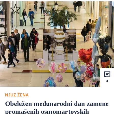
4
NJUZ ŽENA
Obeležen međunarodni dan zamene
promašenih osmomartovskih