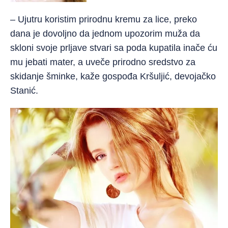
– Ujutru koristim prirodnu kremu za lice, preko
dana je dovoljno da jednom upozorim muža da
skloni svoje prljave stvari sa poda kupatila inače ću
mu jebati mater, a uveče prirodno sredstvo za
skidanje šminke, kaže gospođa Kršuljić, devojačko
Stanić.