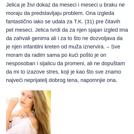
Jelica je živi dokaz da meseci i meseci u braku ne
moraju da predstavljaju problem. Ona izgleda
fantastično iako se udala za T.K. (31) pre čitavih
pet meseci. Jelica tvrdi da za njen sjajan izgled ima
da zahvali genima ali i za to što ne dozvoljava da
je njen infantilni kreten od muža iznervira. – Sve
moram da radim sama po kući pošto je on
nesposoban i sijalicu da promeni, ali ne dopuštam
da mi to izazove stres, koji je kao što sve znamo
najveći neprijatelj dobrog tena, napomnjie ona.