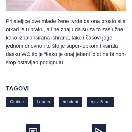
Prijateljice ove mlade žene tvrde da ona prosto sija
otkad je u braku, ali ne znaju da su za to zaslužne
kako izbalansirana ishrana, tako i časovi joge
jednom dnevno i to što je super-lepkom fiksirala
dasku WC šolje “kako je onaj jebeni idiot ne bi non-
stop ostavljao podignutu.”
TAGOVI
Godine
Lepota
mladost
njuz žena