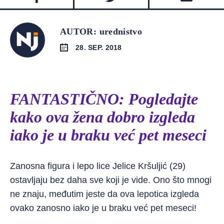
AUTOR: urednistvo
28. SEP. 2018
FANTASTIČNO: Pogledajte
kako ova žena dobro izgleda
iako je u braku već pet meseci
Zanosna figura i lepo lice Jelice Kršuljić (29)
ostavljaju bez daha sve koji je vide. Ono što mnogi
ne znaju, međutim jeste da ova lepotica izgleda
ovako zanosno iako je u braku već pet meseci!