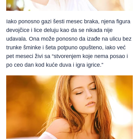
Iako ponosno gazi šesti mesec braka, njena figura
devojčice i lice deluju kao da se nikada nije
udavala. Ona može ponosno da izađe na ulicu bez
trunke šminke i šeta potpuno opušteno, iako već
pet meseci živi sa “stvorenjem koje nema posao i
po ceo dan kod kuće duva i igra igrice.”