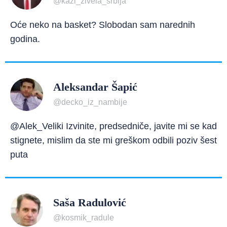
@kazi_zivela_srbija
Oće neko na basket? Slobodan sam narednih
godina.
Aleksandar Šapić
@decko_iz_nambije
@Alek_Veliki Izvinite, predsedniče, javite mi se kad
stignete, mislim da ste mi greškom odbili poziv šest
puta
Saša Radulović
@kosmik_radule