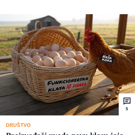
5
DRUŠTVO