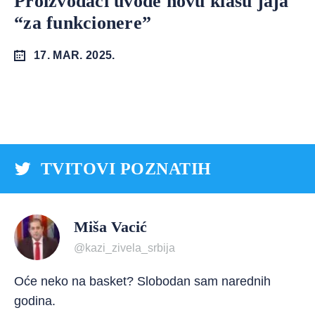
Proizvođači uvode novu klasu jaja
“za funkcionere”
17. MAR. 2025.
TVITOVI POZNATIH
Miša Vacić
@kazi_zivela_srbija
Oće neko na basket? Slobodan sam narednih
godina.