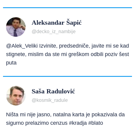
Aleksandar Šapić
@decko_iz_nambije
@Alek_Veliki Izvinite, predsedniče, javite mi se kad
stignete, mislim da ste mi greškom odbili poziv šest
puta
Saša Radulović
@kosmik_radule
Ništa mi nije jasno, natalna karta je pokazivala da
sigurno prelazimo cenzus #kradja #blato