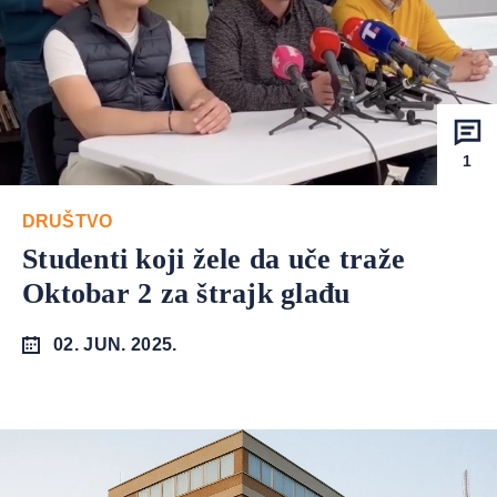
1
DRUŠTVO
Studenti koji žele da uče traže
Oktobar 2 za štrajk glađu
02. JUN. 2025.