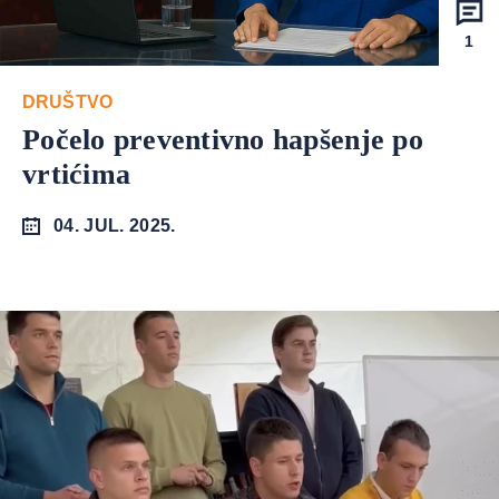
1
DRUŠTVO
Počelo preventivno hapšenje po
vrtićima
04. JUL. 2025.