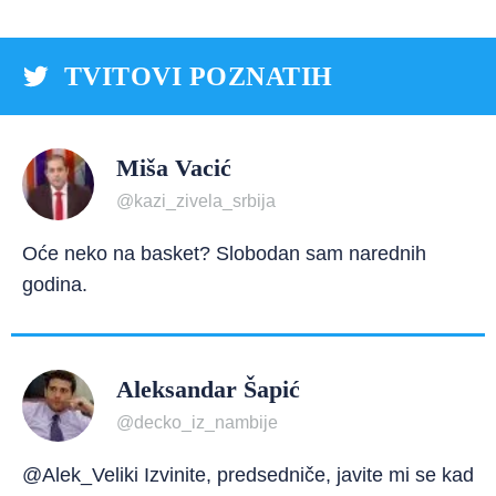
TVITOVI POZNATIH
Miša Vacić
@kazi_zivela_srbija
Oće neko na basket? Slobodan sam narednih
godina.
Aleksandar Šapić
@decko_iz_nambije
@Alek_Veliki Izvinite, predsedniče, javite mi se kad