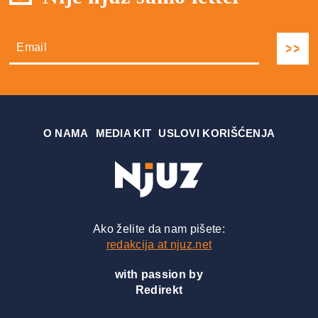
О NAMA
MEDIA KIT
USLOVI KORIŠĆENJA
Ako želite da nam pišete:
redakcija at njuz.net
with passion by
Redirekt