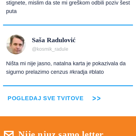
stignete, mislim da ste mi greškom odbili poziv šest
puta
Saša Radulović
@kosmik_radule
Ništa mi nije jasno, natalna karta je pokazivala da
sigurno prelazimo cenzus #kradja #blato
POGLEDAJ SVE TVITOVE
Nije njuz samo letter