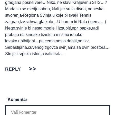
gradjana posne vere…Niko, ne slavi Kraljevinu SHS…?
Mada su se medjusobno, klali,jer su ta divna, nebeska
stvorenja-Regiona Svinja,u koje bi svaki Tennis
zaigrao,tzv.schwargla kolo…U barem tri Rata ( gema…)
Nego,svinje bi nesto mogle i izgubiti,npr. papke,radi
proboja na kinesko trziste,a mi smo ionako-
iovako,upihtijani…pa cemo nesto dobiti,od tzv.
Sebastijana,cuvenog trgovca svinjama,sa ovih prostora…
Sto je i srpska istorija validirala…
REPLY
Komentar