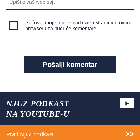
Sačuvaj moje ime, email i web stranicu u ovom
browseru za buduće komentare.
NJUZ PODKAST
NA YOUTUBE-U
Prati Njuz podkast