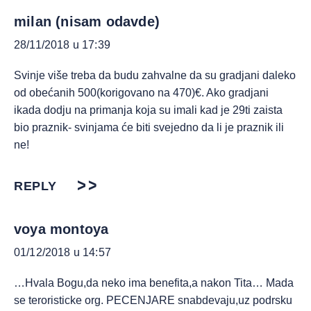
milan (nisam odavde)
28/11/2018 u 17:39
Svinje više treba da budu zahvalne da su gradjani daleko
od obećanih 500(korigovano na 470)€. Ako gradjani
ikada dodju na primanja koja su imali kad je 29ti zaista
bio praznik- svinjama će biti svejedno da li je praznik ili
ne!
REPLY
voya montoya
01/12/2018 u 14:57
…Hvala Bogu,da neko ima benefita,a nakon Tita… Mada
se teroristicke org. PECENJARE snabdevaju,uz podrsku