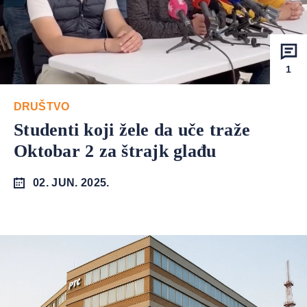
1
DRUŠTVO
Studenti koji žele da uče traže
Oktobar 2 za štrajk glađu
02. JUN. 2025.