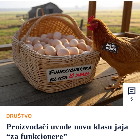
5
DRUŠTVO
Proizvođači uvode novu klasu jaja
“za funkcionere”