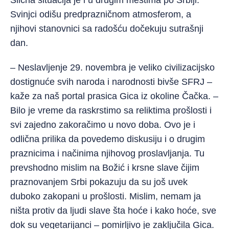
Slična situacija je i u drugim mestima po Srbiji.
Svinjci odišu predprazničnom atmosferom, a
njihovi stanovnici sa radošću dočekuju sutrašnji
dan.
– Neslavljenje 29. novembra je veliko civilizacijsko
dostignuće svih naroda i narodnosti bivše SFRJ –
kaže za naš portal prasica Gica iz okoline Čačka. –
Bilo je vreme da raskrstimo sa reliktima prošlosti i
svi zajedno zakoračimo u novo doba. Ovo je i
odlična prilika da povedemo diskusiju i o drugim
praznicima i načinima njihovog proslavljanja. Tu
prevshodno mislim na Božić i krsne slave čijim
praznovanjem Srbi pokazuju da su još uvek
duboko zakopani u prošlosti. Mislim, nemam ja
ništa protiv da ljudi slave šta hoće i kako hoće, sve
dok su vegetarijanci – pomirljivo je zaključila Gica.