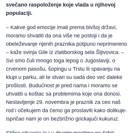
svečano raspoloženje koje vlada u njihovoj
populaciji.
– Kakve god emocije imali prema bivšoj državi,
moramo shvatiti da ona više ne postoji i da je
obeleževanje njenih praznika potpuno neprimereno
– kaže svinja Gile iz zlatiborskog sela Šljivovica. –
Svi smo čuli mnogo toga lepog o Jugoslaviji, o
crvenom pasošu, šopingu u Trstu ili spavanju na
klupi u parku, ali te stvari su sada deo već daleke
prošlosti. Budućnost je pred nama i moramo se
uhvatiti u koštac sa problemima koje ona donosi.
Neslavljenje 29. novembra je praznik za ceo naš
rod i očekujem da ćemo ga proslaviti kako dolikuje-
ispričao nam je on bezbrižno grickajući kukuruz.