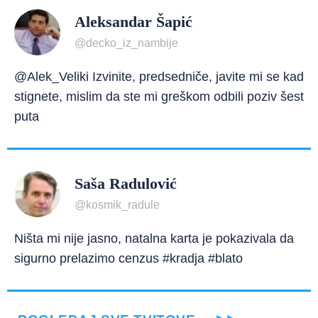
Aleksandar Šapić
@decko_iz_nambije
@Alek_Veliki Izvinite, predsedniče, javite mi se kad
stignete, mislim da ste mi greškom odbili poziv šest
puta
Saša Radulović
@kosmik_radule
Ništa mi nije jasno, natalna karta je pokazivala da
sigurno prelazimo cenzus #kradja #blato