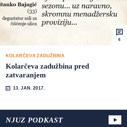
6
KOLARČEVA ZADUŽBINA
Kolarčeva zadužbina pred
zatvaranjem
13. JAN. 2017.
NJUZ PODKAST