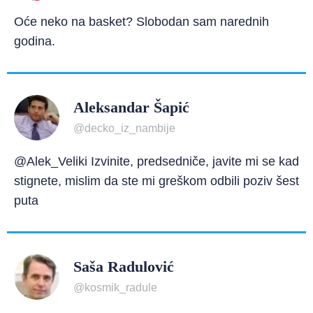
Oće neko na basket? Slobodan sam narednih
godina.
Aleksandar Šapić
@decko_iz_nambije
@Alek_Veliki Izvinite, predsedniče, javite mi se kad
stignete, mislim da ste mi greškom odbili poziv šest
puta
Saša Radulović
@kosmik_radule