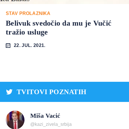
STAV PROLAZNIKA
Belivuk svedočio da mu je Vučić
tražio usluge
22. JUL. 2021.
TVITOVI POZNATIH
Miša Vacić
@kazi_zivela_srbija