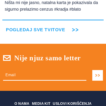
Ništa mi nije jasno, natalna karta je pokazivala da
sigurno prelazimo cenzus #kradja #blato
POGLEDAJ SVE TVITOVE
Nije njuz samo letter
О NAMA
MEDIA KIT
USLOVI KORIŠĆENJA