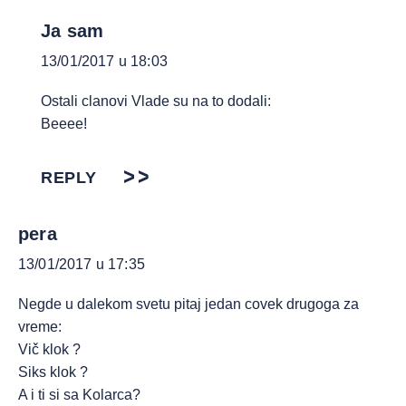
Ja sam
13/01/2017 u 18:03
Ostali clanovi Vlade su na to dodali:
Beeee!
REPLY
pera
13/01/2017 u 17:35
Negde u dalekom svetu pitaj jedan covek drugoga za
vreme:
Vič klok ?
Siks klok ?
A i ti si sa Kolarca?