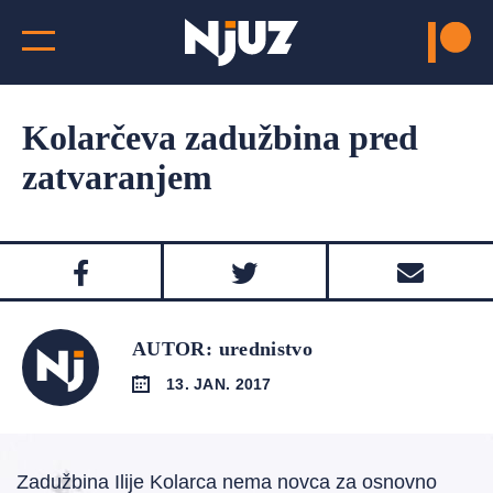
Kolarčeva zadužbina pred
zatvaranjem
AUTOR: urednistvo
13. JAN. 2017
Zadužbina Ilije Kolarca nema novca za osnovno