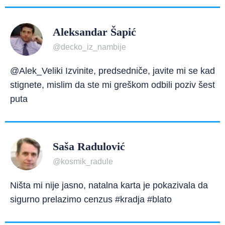
Aleksandar Šapić
@decko_iz_nambije
@Alek_Veliki Izvinite, predsedniče, javite mi se kad
stignete, mislim da ste mi greškom odbili poziv šest
puta
Saša Radulović
@kosmik_radule
Ništa mi nije jasno, natalna karta je pokazivala da
sigurno prelazimo cenzus #kradja #blato