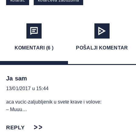
kolarac
kolarčeva zadužbina
KOMENTARI (6 )
POŠALJI KOMENTAR
Ja sam
13/01/2017 u 15:44
aca vucic-zaljubljenik u svete krave i volove:
– Muuu…
REPLY