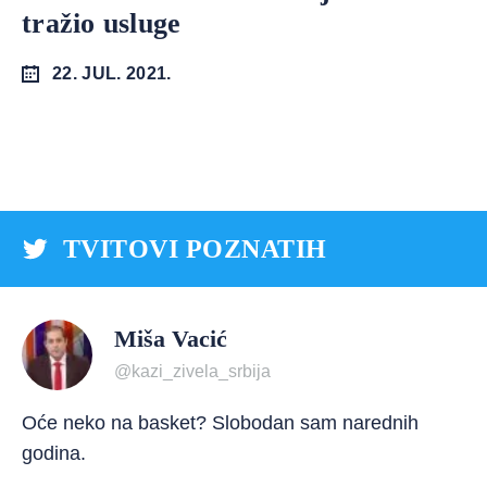
tražio usluge
22. JUL. 2021.
TVITOVI POZNATIH
Miša Vacić
@kazi_zivela_srbija
Oće neko na basket? Slobodan sam narednih
godina.