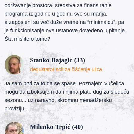
održavanje prostora, sredstva za finansiranje
programa iz godine u godinu sve su manja,
a zaposleni su već duže vreme na “minimalcu”, pa
je funkcionisanje ove ustanove dovedeno u pitanje.
Šta mislite o tome?
Stanko Bajagić (33)
degustator soli za čišćenje ulica
Ja sam prvi za to da se spase. Poznajem Vučelića,
mogu da izboksujem da i njima plate dug za sledeću
sezonu... uz naravno, skromnu menadžersku
proviziju...
Milenko Trpić (40)