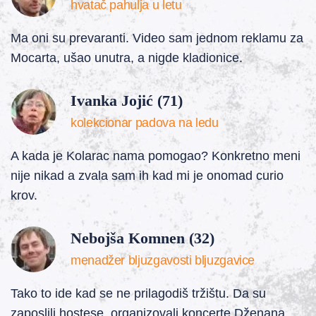
hvatač pahulja u letu
Ma oni su prevaranti. Video sam jednom reklamu za
Mocarta, ušao unutra, a nigde kladionice.
Ivanka Jojić (71)
kolekcionar padova na ledu
A kada je Kolarac nama pomogao? Konkretno meni
nije nikad a zvala sam ih kad mi je onomad curio
krov.
Nebojša Komnen (32)
menadžer bljuzgavosti bljuzgavice
Tako to ide kad se ne prilagodiš tržištu. Da su
zaposlili hostese, organizovali koncerte Dženana