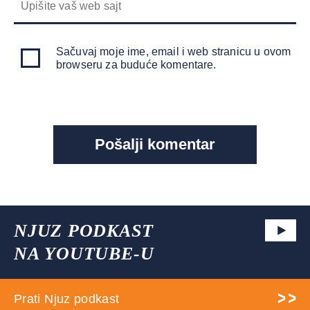
Sačuvaj moje ime, email i web stranicu u ovom
browseru za buduće komentare.
NJUZ PODKAST
NA YOUTUBE-U
Prati Njuz podkast