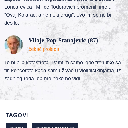
Lončarevića i Milice Todorović i promenili ime u
"Ovaj Kolarac, a ne neki drugi", ovo im se ne bi
desilo.
Viloje Pop-Stanojević (87)
čekač proleća
To bi bila katastrofa. Pamtim samo lepe trenutke sa
tih koncerata kada sam uživao u violinistkinjama. Iz
zadnjeg reda, da me neko ne vidi.
TAGOVI