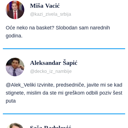
Miša Vacić
@kazi_zivela_srbija
Oće neko na basket? Slobodan sam narednih
godina.
Aleksandar Šapić
@decko_iz_nambije
@Alek_Veliki Izvinite, predsedniče, javite mi se kad
stignete, mislim da ste mi greškom odbili poziv šest
puta
Saša Radulović