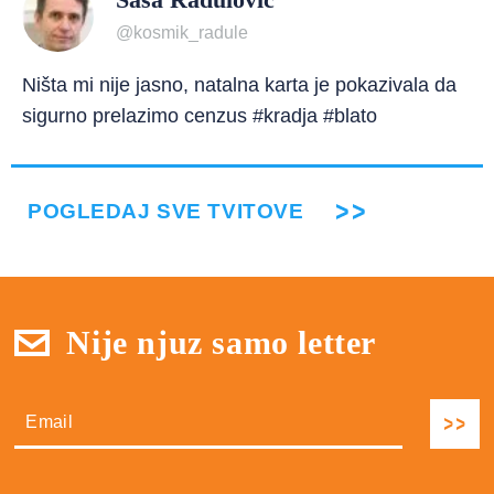
@kosmik_radule
Ništa mi nije jasno, natalna karta je pokazivala da
sigurno prelazimo cenzus #kradja #blato
POGLEDAJ SVE TVITOVE
Nije njuz samo letter