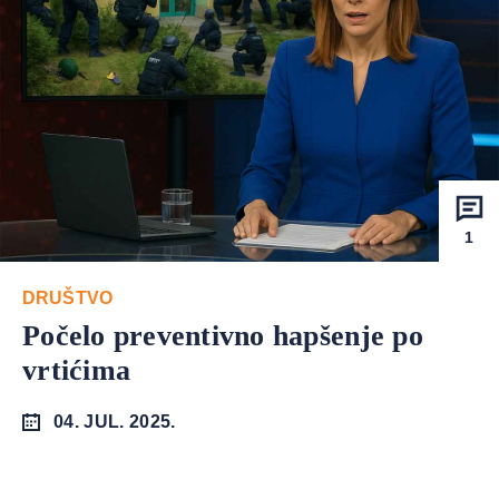
1
DRUŠTVO
Počelo preventivno hapšenje po
vrtićima
04. JUL. 2025.