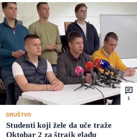
1
DRUŠTVO
Studenti koji žele da uče traže
Oktobar 2 za štrajk glađu