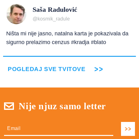
Saša Radulović
@kosmik_radule
Ništa mi nije jasno, natalna karta je pokazivala da
sigurno prelazimo cenzus #kradja #blato
POGLEDAJ SVE TVITOVE
Nije njuz samo letter