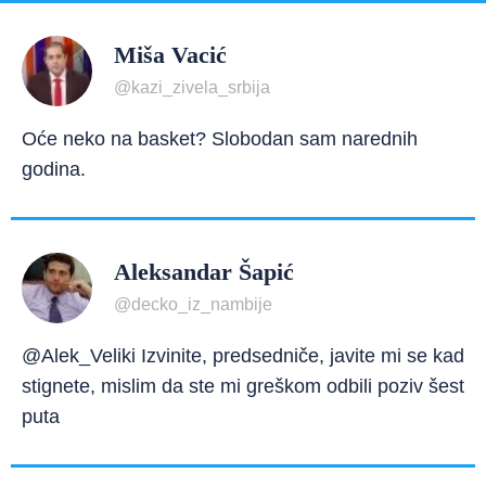
Miša Vacić
@kazi_zivela_srbija
Oće neko na basket? Slobodan sam narednih
godina.
Aleksandar Šapić
@decko_iz_nambije
@Alek_Veliki Izvinite, predsedniče, javite mi se kad
stignete, mislim da ste mi greškom odbili poziv šest
puta