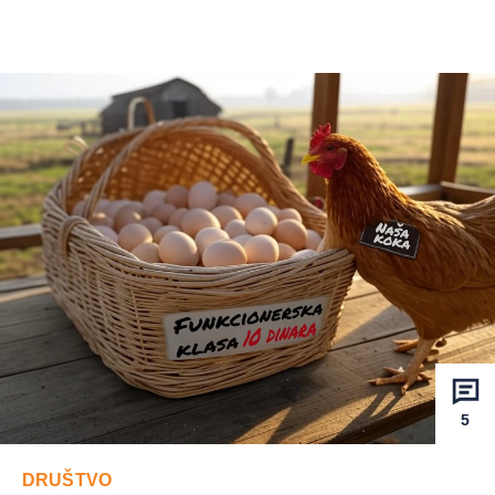
5
DRUŠTVO