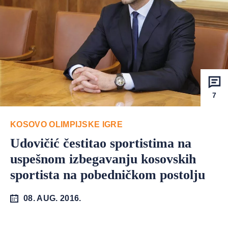
7
KOSOVO OLIMPIJSKE IGRE
Udovičić čestitao sportistima na
uspešnom izbegavanju kosovskih
sportista na pobedničkom postolju
08. AUG. 2016.