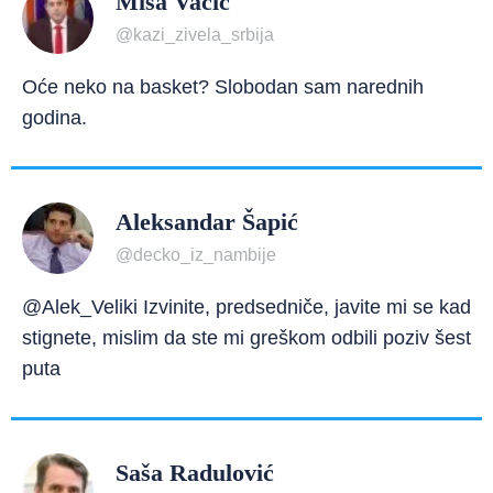
Miša Vacić
@kazi_zivela_srbija
Oće neko na basket? Slobodan sam narednih
godina.
Aleksandar Šapić
@decko_iz_nambije
@Alek_Veliki Izvinite, predsedniče, javite mi se kad
stignete, mislim da ste mi greškom odbili poziv šest
puta
Saša Radulović