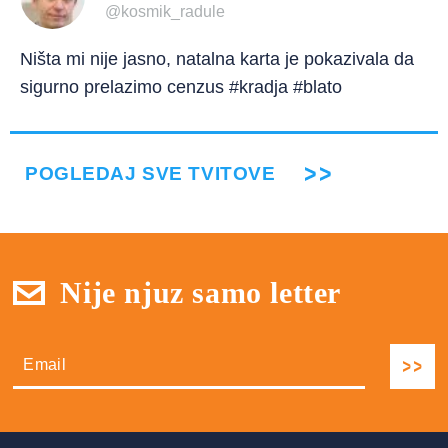
@kosmik_radule
Ništa mi nije jasno, natalna karta je pokazivala da
sigurno prelazimo cenzus #kradja #blato
POGLEDAJ SVE TVITOVE
Nije njuz samo letter