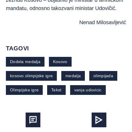
zeznuti Kosovo – objasnio je ministar u tehničkom
mandatu, odnosno takozvani ministar Udovičić.
Nenad Milosavljević
TAGOVI
Dodela medalja
Kosovo
kosovo olimpijske igre
medalja
olimpijada
Olimpijske igre
Tekst
vanja udovicic