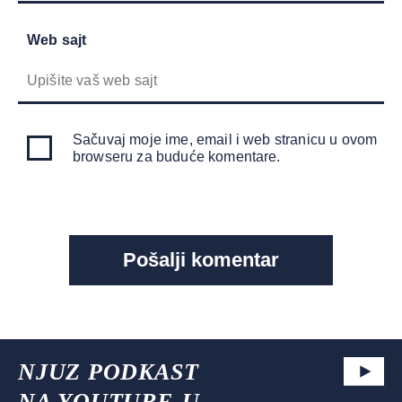
Web sajt
Sačuvaj moje ime, email i web stranicu u ovom
browseru za buduće komentare.
NJUZ PODKAST
NA YOUTUBE-U