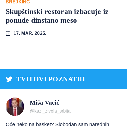
BREJKING
Skupštinski restoran izbacuje iz
ponude dinstano meso
17. MAR. 2025.
TVITOVI POZNATIH
Miša Vacić
@kazi_zivela_srbija
Oće neko na basket? Slobodan sam narednih