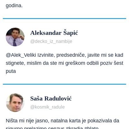
godina.
Aleksandar Šapić
@decko_iz_nambije
@Alek_Veliki Izvinite, predsedniče, javite mi se kad
stignete, mislim da ste mi greškom odbili poziv šest
puta
Saša Radulović
@kosmik_radule
Ništa mi nije jasno, natalna karta je pokazivala da
sigurno prelazimo cenzus #kradja #blato