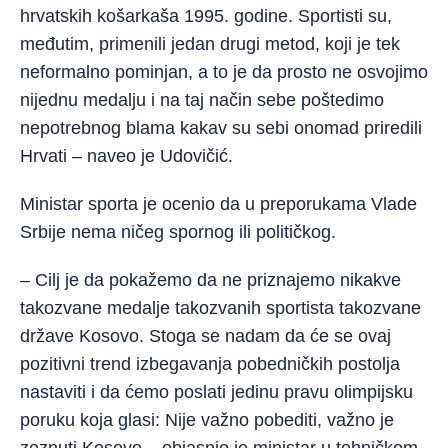
hrvatskih košarkaša 1995. godine. Sportisti su,
međutim, primenili jedan drugi metod, koji je tek
neformalno pominjan, a to je da prosto ne osvojimo
nijednu medalju i na taj način sebe poštedimo
nepotrebnog blama kakav su sebi onomad priredili
Hrvati – naveo je Udovičić.
Ministar sporta je ocenio da u preporukama Vlade
Srbije nema ničeg spornog ili političkog.
– Cilj je da pokažemo da ne priznajemo nikakve
takozvane medalje takozvanih sportista takozvane
države Kosovo. Stoga se nadam da će se ovaj
pozitivni trend izbegavanja pobedničkih postolja
nastaviti i da ćemo poslati jedinu pravu olimpijsku
poruku koja glasi: Nije važno pobediti, važno je