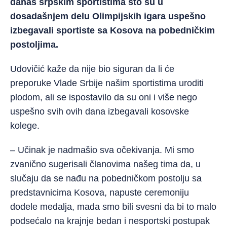
danas srpskim sportistima što su u
dosadašnjem delu Olimpijskih igara uspešno
izbegavali sportiste sa Kosova na pobedničkim
postoljima.
Udovičić kaže da nije bio siguran da li će
preporuke Vlade Srbije našim sportistima uroditi
plodom, ali se ispostavilo da su oni i više nego
uspešno svih ovih dana izbegavali kosovske
kolege.
– Učinak je nadmašio sva očekivanja. Mi smo
zvanično sugerisali članovima našeg tima da, u
slučaju da se nađu na pobedničkom postolju sa
predstavnicima Kosova, napuste ceremoniju
dodele medalja, mada smo bili svesni da bi to malo
podsećalo na krajnje bedan i nesportski postupak