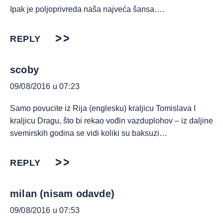
Ipak je poljoprivreda naša najveća šansa….
REPLY
scoby
09/08/2016 u 07:23
Samo povucite iz Rija (englesku) kraljicu Tomislava I
kraljicu Dragu, što bi rekao vođin vazduplohov – iz daljine
svemirskih godina se vidi koliki su baksuzi…
REPLY
milan (nisam odavde)
09/08/2016 u 07:53