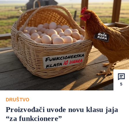
5
DRUŠTVO
Proizvođači uvode novu klasu jaja
“za funkcionere”