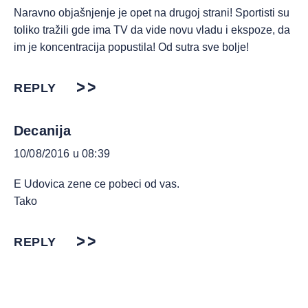
Naravno objašnjenje je opet na drugoj strani! Sportisti su
toliko tražili gde ima TV da vide novu vladu i ekspoze, da
im je koncentracija popustila! Od sutra sve bolje!
REPLY
Decanija
10/08/2016 u 08:39
E Udovica zene ce pobeci od vas.
Tako
REPLY