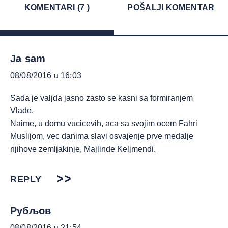
KOMENTARI (7 )
POŠALJI KOMENTAR
Ja sam
08/08/2016 u 16:03
Sada je valjda jasno zasto se kasni sa formiranjem
Vlade.
Naime, u domu vucicevih, aca sa svojim ocem Fahri
Muslijom, vec danima slavi osvajenje prve medalje
njihove zemljakinje, Majlinde Keljmendi.
REPLY
Рубљов
08/08/2016 u 21:54