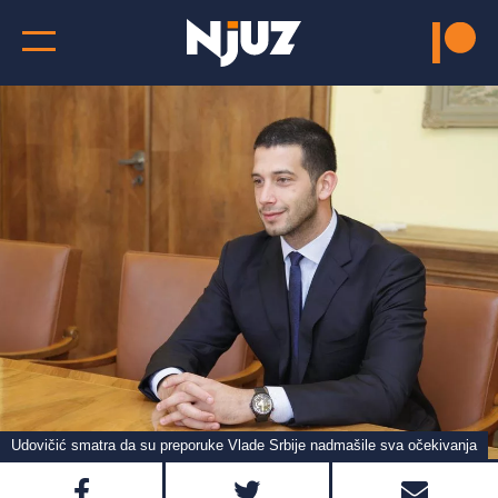
Udovičić smatra da su preporuke Vlade Srbije nadmašile sva očekivanja