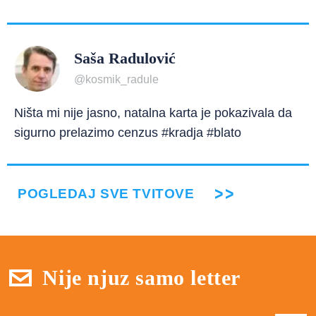
Saša Radulović
@kosmik_radule
Ništa mi nije jasno, natalna karta je pokazivala da
sigurno prelazimo cenzus #kradja #blato
POGLEDAJ SVE TVITOVE
Nije njuz samo letter