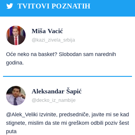
TVITOVI POZNATIH
Miša Vacić
@kazi_zivela_srbija
Oće neko na basket? Slobodan sam narednih
godina.
Aleksandar Šapić
@decko_iz_nambije
@Alek_Veliki Izvinite, predsedniče, javite mi se kad
stignete, mislim da ste mi greškom odbili poziv šest
puta