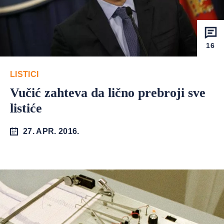
16
LISTICI
Vučić zahteva da lično prebroji sve
listiće
27. APR. 2016.