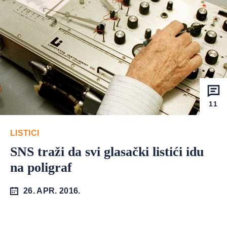
11
LISTICI
SNS traži da svi glasački listići idu
na poligraf
26. APR. 2016.