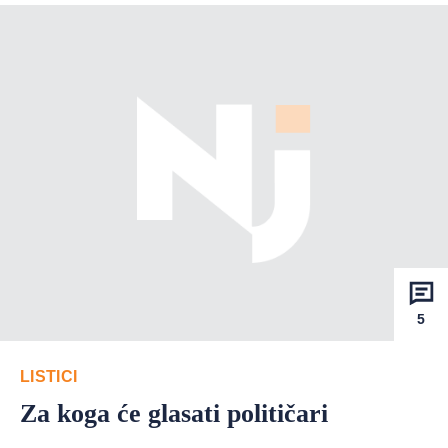
5
LISTICI
Za koga će glasati političari