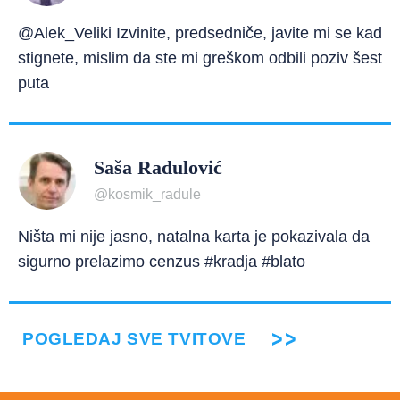
@Alek_Veliki Izvinite, predsedniče, javite mi se kad
stignete, mislim da ste mi greškom odbili poziv šest
puta
Saša Radulović
@kosmik_radule
Ništa mi nije jasno, natalna karta je pokazivala da
sigurno prelazimo cenzus #kradja #blato
POGLEDAJ SVE TVITOVE