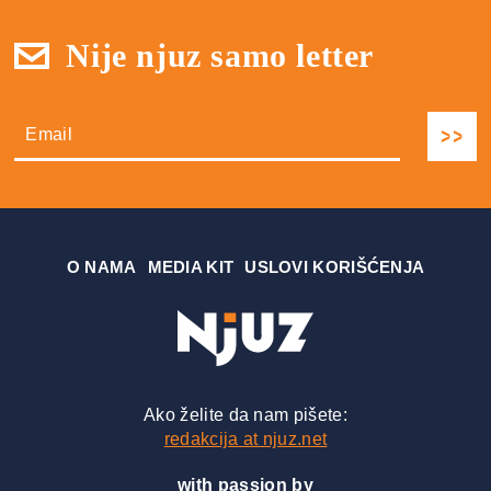
Nije njuz samo letter
О NAMA
MEDIA KIT
USLOVI KORIŠĆENJA
Ako želite da nam pišete:
redakcija at njuz.net
with passion by