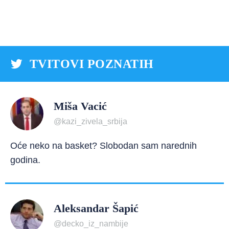
TVITOVI POZNATIH
Miša Vacić
@kazi_zivela_srbija
Oće neko na basket? Slobodan sam narednih
godina.
Aleksandar Šapić
@decko_iz_nambije