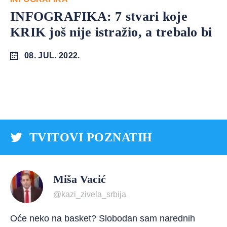
INFOGRAFIKA: 7 stvari koje
KRIK još nije istražio, a trebalo bi
08. JUL. 2022.
TVITOVI POZNATIH
Miša Vacić
@kazi_zivela_srbija
Oće neko na basket? Slobodan sam narednih