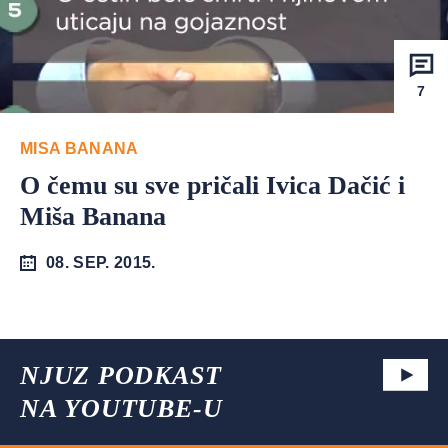
7
MISA BANANA
O čemu su sve pričali Ivica Dačić i
Miša Banana
08. SEP. 2015.
NJUZ PODKAST
NA YOUTUBE-U