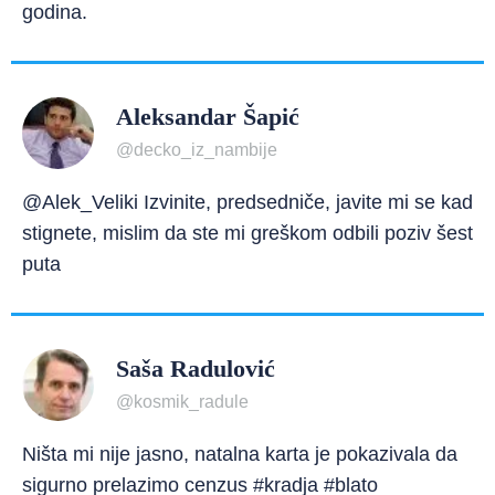
godina.
Aleksandar Šapić
@decko_iz_nambije
@Alek_Veliki Izvinite, predsedniče, javite mi se kad
stignete, mislim da ste mi greškom odbili poziv šest
puta
Saša Radulović
@kosmik_radule
Ništa mi nije jasno, natalna karta je pokazivala da
sigurno prelazimo cenzus #kradja #blato