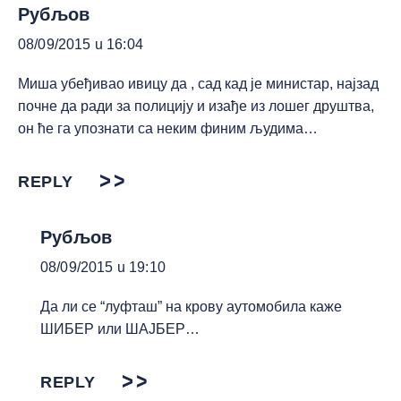
Рубљов
08/09/2015 u 16:04
Миша убеђивао ивицу да , сад кад је министар, најзад
почне да ради за полицију и изађе из лошег друштва,
он ће га упознати са неким финим људима…
REPLY
Рубљов
08/09/2015 u 19:10
Да ли се “луфташ” на крову аутомобила каже
ШИБЕР или ШАЈБЕР…
REPLY