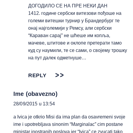
ДОГОДИЛО СЕ НА ПРЕ НЕКИ ДАН
1412. године сербски витезови пођоше на
големи витешки турнир у Брандербург те
онај најголемији у Ремсу, али сербски
“Караван сарај” не шћеше им копља,
мачеве, штитове и оклопе претерати тамо
куд су наумили, те се сами, о својему трошку
на пут далек одметнуше…
REPLY
Ime (obavezno)
28/09/2015 u 13:54
a Ivica je otkrio Misi da ima plan da osavremeni svoje
ime i upotrebljava sinonim “Marginalac” cim postane
ministar inostranih poslova jer “Ivica” ce zvucati tako