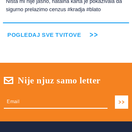
Ništa mi nije jasno, natalna karta je pokazivala da
sigurno prelazimo cenzus #kradja #blato
POGLEDAJ SVE TVITOVE
Nije njuz samo letter