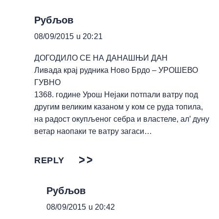
Рубљов
08/09/2015 u 20:21
ДОГОДИЛО СЕ НА ДАНАШЊИ ДАН
Ливада крај рудника Ново Брдо – УРОШЕВО
ГУВНО
1368. године Урош Нејаки потпали ватру под
другим великим казаном у ком се руда топила,
на радост окупљеног себра и властеле, ал’ дуну
ветар наопаки те ватру загаси…
REPLY
Рубљов
08/09/2015 u 20:42