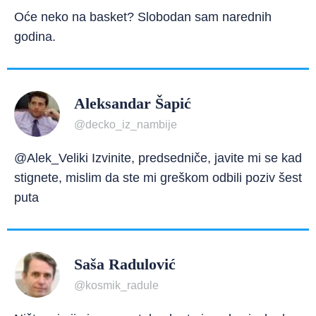
Oće neko na basket? Slobodan sam narednih
godina.
Aleksandar Šapić
@decko_iz_nambije
@Alek_Veliki Izvinite, predsedniče, javite mi se kad
stignete, mislim da ste mi greškom odbili poziv šest
puta
Saša Radulović
@kosmik_radule