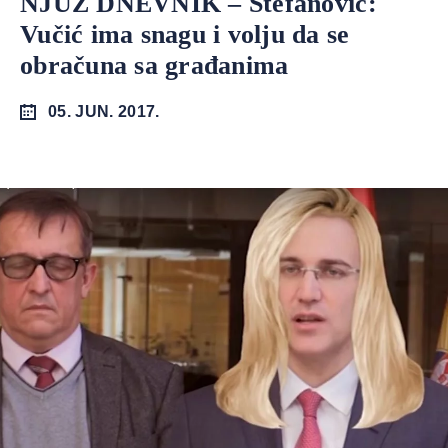
NJUZ DNEVNIK – Stefanović:
Vučić ima snagu i volju da se
obračuna sa građanima
05. JUN. 2017.