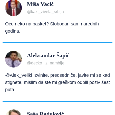
Miša Vacić
@kazi_zivela_srbija
Oće neko na basket? Slobodan sam narednih
godina.
Aleksandar Šapić
@decko_iz_nambije
@Alek_Veliki Izvinite, predsedniče, javite mi se kad
stignete, mislim da ste mi greškom odbili poziv šest
puta
Saša Radulović