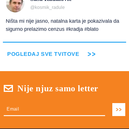
@kosmik_radule
Ništa mi nije jasno, natalna karta je pokazivala da
sigurno prelazimo cenzus #kradja #blato
POGLEDAJ SVE TVITOVE
Nije njuz samo letter