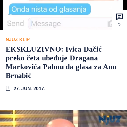
5
NJUZ KLIP
EKSKLUZIVNO: Ivica Dačić
preko četa ubeđuje Dragana
Markovića Palmu da glasa za Anu
Brnabić
27. JUN. 2017.