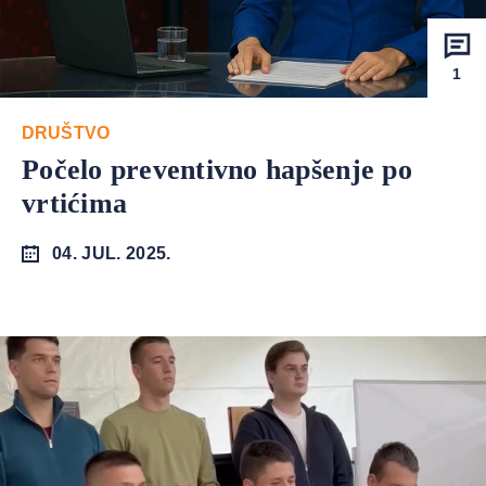
1
DRUŠTVO
Počelo preventivno hapšenje po
vrtićima
04. JUL. 2025.