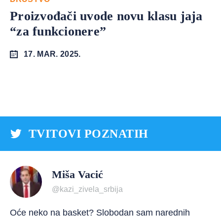
Proizvođači uvode novu klasu jaja
“za funkcionere”
17. MAR. 2025.
TVITOVI POZNATIH
Miša Vacić
@kazi_zivela_srbija
Oće neko na basket? Slobodan sam narednih