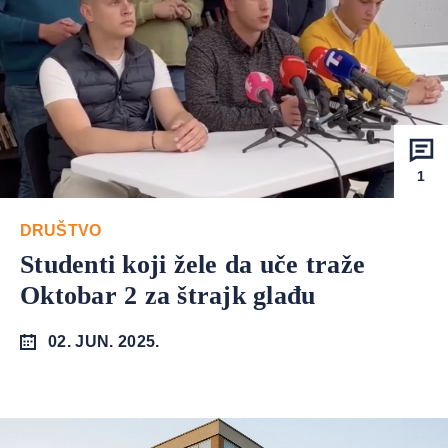
1
DRUŠTVO
Studenti koji žele da uče traže
Oktobar 2 za štrajk glađu
02. JUN. 2025.