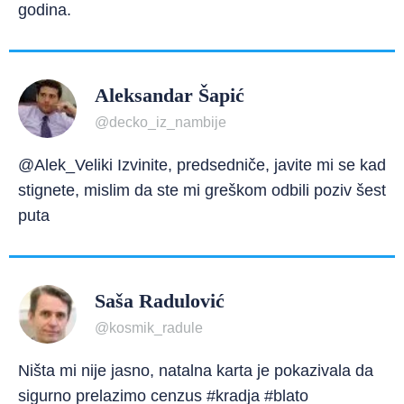
godina.
Aleksandar Šapić
@decko_iz_nambije
@Alek_Veliki Izvinite, predsedniče, javite mi se kad
stignete, mislim da ste mi greškom odbili poziv šest
puta
Saša Radulović
@kosmik_radule
Ništa mi nije jasno, natalna karta je pokazivala da
sigurno prelazimo cenzus #kradja #blato