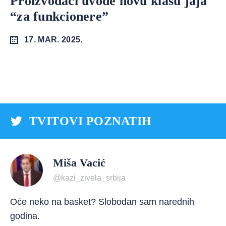
Proizvođači uvode novu klasu jaja
“za funkcionere”
17. MAR. 2025.
TVITOVI POZNATIH
Miša Vacić
@kazi_zivela_srbija
Oće neko na basket? Slobodan sam narednih
godina.