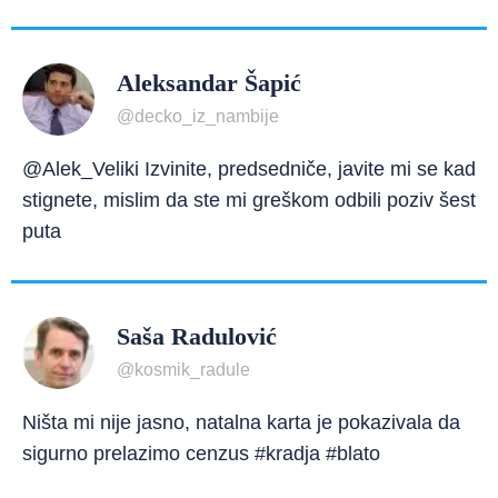
Aleksandar Šapić
@decko_iz_nambije
@Alek_Veliki Izvinite, predsedniče, javite mi se kad
stignete, mislim da ste mi greškom odbili poziv šest
puta
Saša Radulović
@kosmik_radule
Ništa mi nije jasno, natalna karta je pokazivala da
sigurno prelazimo cenzus #kradja #blato