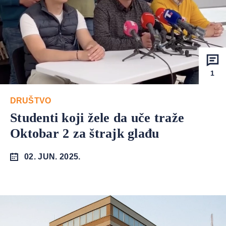
1
DRUŠTVO
Studenti koji žele da uče traže
Oktobar 2 za štrajk glađu
02. JUN. 2025.