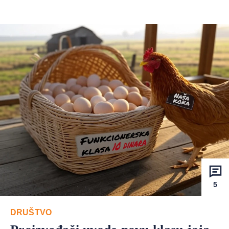
5
DRUŠTVO