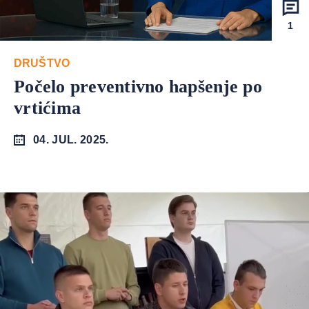
1
DRUŠTVO
Počelo preventivno hapšenje po
vrtićima
04. JUL. 2025.