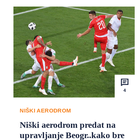
4
NIŠKI AERODROM
Niški aerodrom predat na
upravljanje Beogr..kako bre