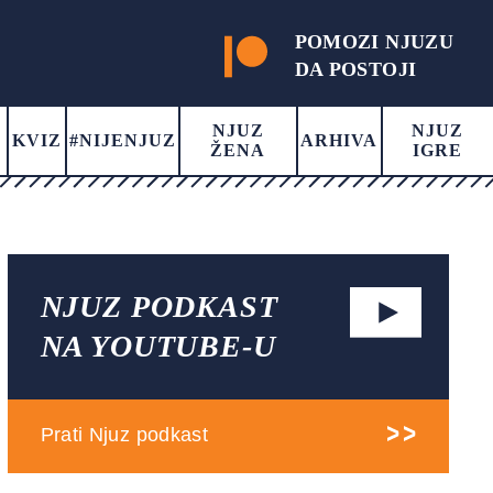
POMOZI NJUZU
DA POSTOJI
NJUZ
NJUZ
KVIZ
#NIJENJUZ
ARHIVA
ŽENA
IGRE
NJUZ PODKAST
NA YOUTUBE-U
Prati Njuz podkast