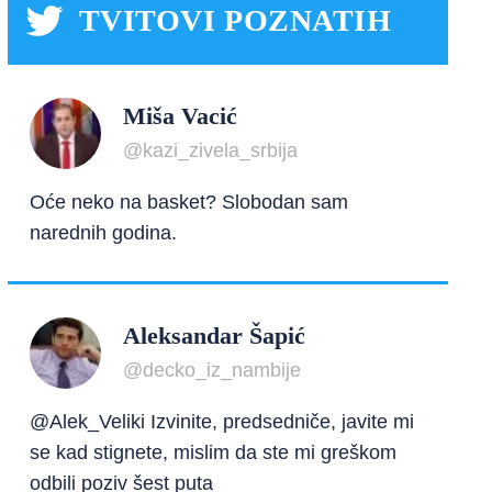
TVITOVI POZNATIH
Miša Vacić
@kazi_zivela_srbija
Oće neko na basket? Slobodan sam
narednih godina.
Aleksandar Šapić
@decko_iz_nambije
@Alek_Veliki Izvinite, predsedniče, javite mi
se kad stignete, mislim da ste mi greškom
odbili poziv šest puta