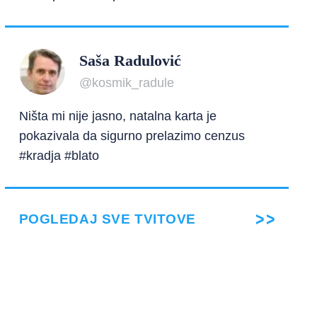
Saša Radulović
@kosmik_radule
Ništa mi nije jasno, natalna karta je
pokazivala da sigurno prelazimo cenzus
#kradja #blato
POGLEDAJ SVE TVITOVE