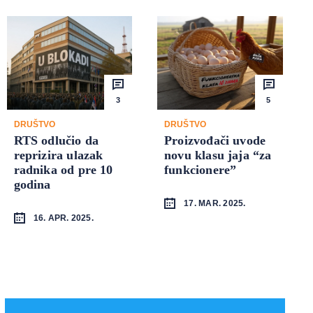
3
5
DRUŠTVO
DRUŠTVO
RTS odlučio da
Proizvođači uvode
reprizira ulazak
novu klasu jaja “za
radnika od pre 10
funkcionere”
godina
17. MAR. 2025.
16. APR. 2025.