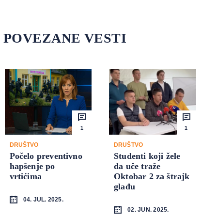
POVEZANE VESTI
1
1
DRUŠTVO
DRUŠTVO
Počelo preventivno
Studenti koji žele
hapšenje po
da uče traže
vrtićima
Oktobar 2 za štrajk
glađu
04. JUL. 2025.
02. JUN. 2025.