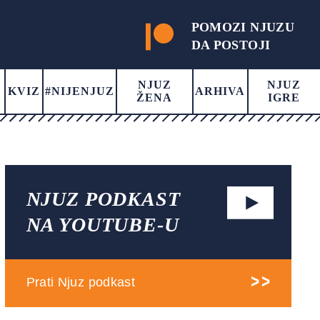
POMOZI NJUZU
DA POSTOJI
NJUZ
NJUZ
KVIZ
#NIJENJUZ
ARHIVA
ŽENA
IGRE
NJUZ PODKAST
NA YOUTUBE-U
Prati Njuz podkast