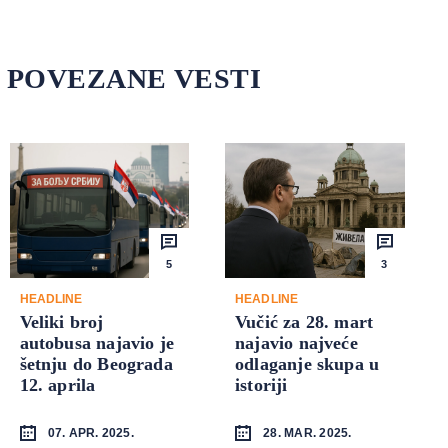
POVEZANE VESTI
5
3
HEADLINE
HEADLINE
Veliki broj
Vučić za 28. mart
autobusa najavio je
najavio najveće
šetnju do Beograda
odlaganje skupa u
12. aprila
istoriji
07. APR. 2025.
28. MAR. 2025.