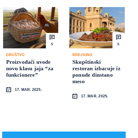
5
5
DRUŠTVO
BREJKING
Proizvođači uvode
Skupštinski
novu klasu jaja “za
restoran izbacuje iz
funkcionere”
ponude dinstano
meso
17. MAR. 2025.
17. MAR. 2025.