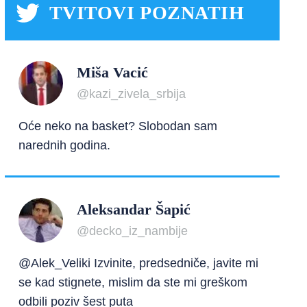
TVITOVI POZNATIH
Miša Vacić
@kazi_zivela_srbija
Oće neko na basket? Slobodan sam
narednih godina.
Aleksandar Šapić
@decko_iz_nambije
@Alek_Veliki Izvinite, predsedniče, javite mi
se kad stignete, mislim da ste mi greškom
odbili poziv šest puta