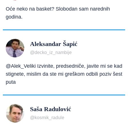
Oće neko na basket? Slobodan sam narednih
godina.
Aleksandar Šapić
@decko_iz_nambije
@Alek_Veliki Izvinite, predsedniče, javite mi se kad
stignete, mislim da ste mi greškom odbili poziv šest
puta
Saša Radulović
@kosmik_radule