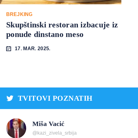
BREJKING
Skupštinski restoran izbacuje iz
ponude dinstano meso
17. MAR. 2025.
TVITOVI POZNATIH
Miša Vacić
@kazi_zivela_srbija