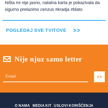
Ništa mi nije jasno, natalna karta je pokazivala da
sigurno prelazimo cenzus #kradja #blato
POGLEDAJ SVE TVITOVE
Nije njuz samo letter
О NAMA
MEDIA KIT
USLOVI KORIŠĆENJA