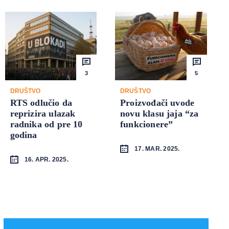
3
5
DRUŠTVO
DRUŠTVO
RTS odlučio da
Proizvođači uvode
reprizira ulazak
novu klasu jaja “za
radnika od pre 10
funkcionere”
godina
17. MAR. 2025.
16. APR. 2025.