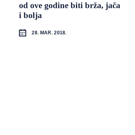
od ove godine biti brža, jača
i bolja
28. MAR. 2018.