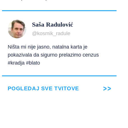
Saša Radulović
@kosmik_radule
Ništa mi nije jasno, natalna karta je
pokazivala da sigurno prelazimo cenzus
#kradja #blato
POGLEDAJ SVE TVITOVE