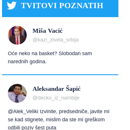
TVITOVI POZNATIH
Miša Vacić
@kazi_zivela_srbija
Oće neko na basket? Slobodan sam
narednih godina.
Aleksandar Šapić
@decko_iz_nambije
@Alek_Veliki Izvinite, predsedniče, javite mi
se kad stignete, mislim da ste mi greškom
odbili poziv šest puta