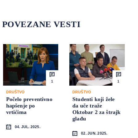
POVEZANE VESTI
1
1
DRUŠTVO
DRUŠTVO
Počelo preventivno
Studenti koji žele
hapšenje po
da uče traže
vrtićima
Oktobar 2 za štrajk
glađu
04. JUL. 2025.
02. JUN. 2025.