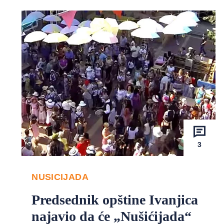
3
NUSICIJADA
Predsednik opštine Ivanjica
najavio da će „Nušićijada“