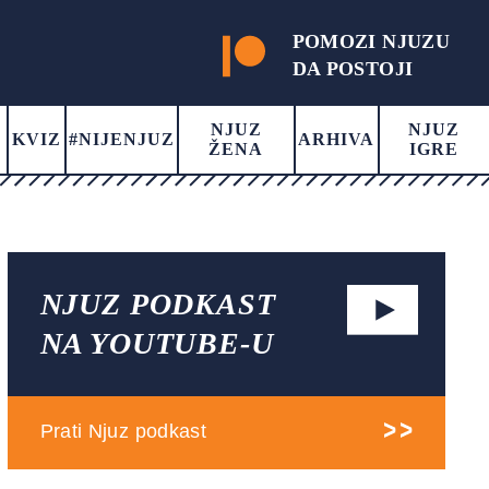
POMOZI NJUZU
DA POSTOJI
NJUZ
NJUZ
KVIZ
#NIJENJUZ
ARHIVA
ŽENA
IGRE
NJUZ PODKAST
NA YOUTUBE-U
Prati Njuz podkast