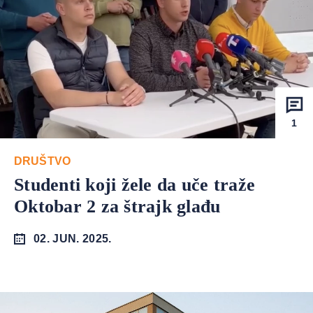
1
DRUŠTVO
Studenti koji žele da uče traže
Oktobar 2 za štrajk glađu
02. JUN. 2025.