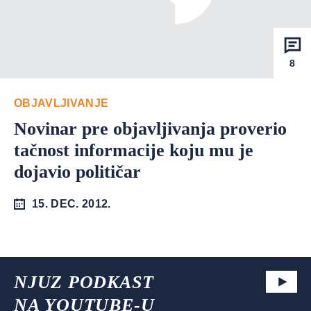
8
OBJAVLJIVANJE
Novinar pre objavljivanja proverio
tačnost informacije koju mu je
dojavio političar
15. DEC. 2012.
NJUZ PODKAST
NA YOUTUBE-U