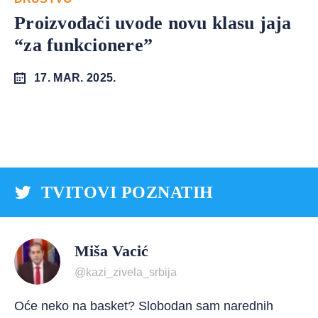
Proizvođači uvode novu klasu jaja
“za funkcionere”
17. MAR. 2025.
TVITOVI POZNATIH
Miša Vacić
@kazi_zivela_srbija
Oće neko na basket? Slobodan sam narednih