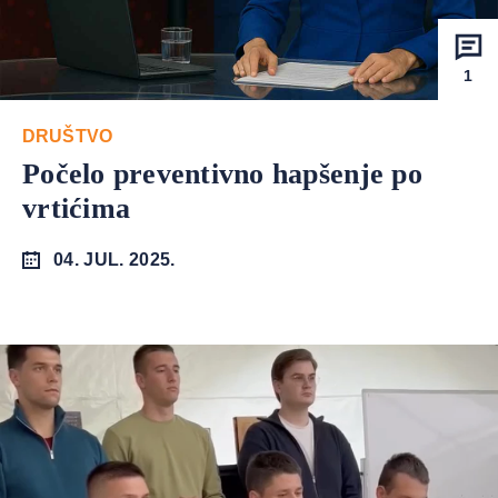
1
DRUŠTVO
Počelo preventivno hapšenje po
vrtićima
04. JUL. 2025.