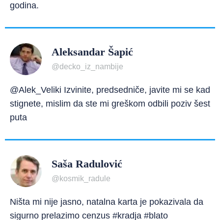
godina.
Aleksandar Šapić
@decko_iz_nambije
@Alek_Veliki Izvinite, predsedniče, javite mi se kad
stignete, mislim da ste mi greškom odbili poziv šest
puta
Saša Radulović
@kosmik_radule
Ništa mi nije jasno, natalna karta je pokazivala da
sigurno prelazimo cenzus #kradja #blato