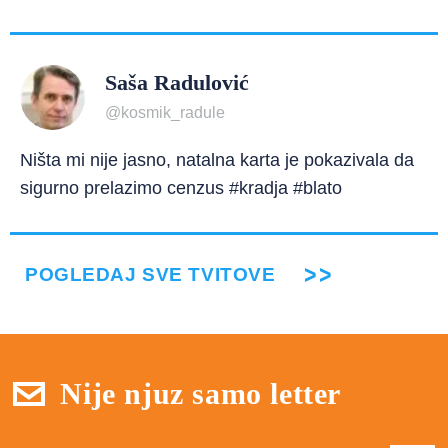
Saša Radulović
@kosmik_radule
Ništa mi nije jasno, natalna karta je pokazivala da
sigurno prelazimo cenzus #kradja #blato
POGLEDAJ SVE TVITOVE
Nije njuz samo letter