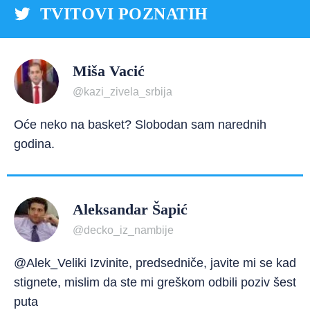
TVITOVI POZNATIH
Miša Vacić
@kazi_zivela_srbija
Oće neko na basket? Slobodan sam narednih
godina.
Aleksandar Šapić
@decko_iz_nambije
@Alek_Veliki Izvinite, predsedniče, javite mi se kad
stignete, mislim da ste mi greškom odbili poziv šest
puta