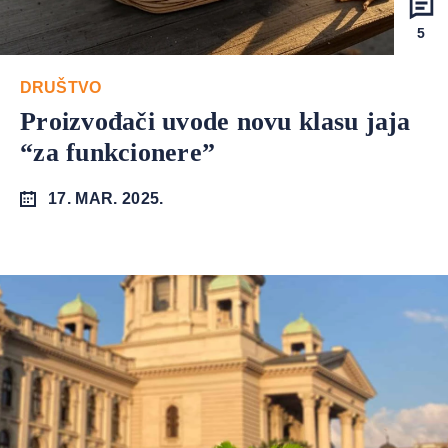
5
DRUŠTVO
Proizvođači uvode novu klasu jaja
“za funkcionere”
17. MAR. 2025.