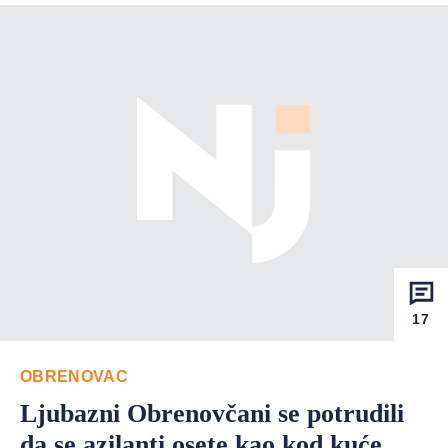
17
OBRENOVAC
Ljubazni Obrenovčani se potrudili
da se azilanti osete kao kod kuće