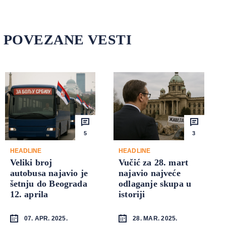
POVEZANE VESTI
5
3
HEADLINE
HEADLINE
Veliki broj
Vučić za 28. mart
autobusa najavio je
najavio najveće
šetnju do Beograda
odlaganje skupa u
12. aprila
istoriji
07. APR. 2025.
28. MAR. 2025.