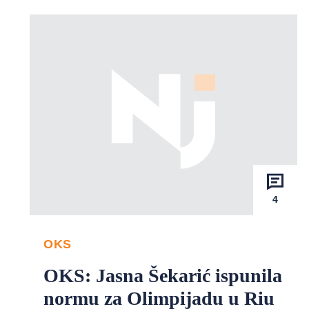
4
OKS
OKS: Jasna Šekarić ispunila
normu za Olimpijadu u Riu