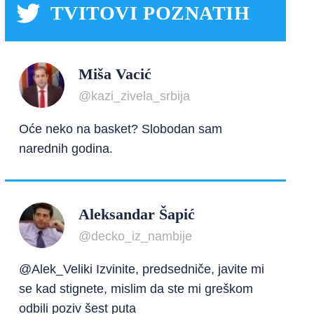
TVITOVI POZNATIH
Miša Vacić
@kazi_zivela_srbija
Oće neko na basket? Slobodan sam
narednih godina.
Aleksandar Šapić
@decko_iz_nambije
@Alek_Veliki Izvinite, predsedniče, javite mi
se kad stignete, mislim da ste mi greškom
odbili poziv šest puta