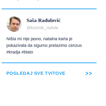
Saša Radulović
@kosmik_radule
Ništa mi nije jasno, natalna karta je
pokazivala da sigurno prelazimo cenzus
#kradja #blato
POGLEDAJ SVE TVITOVE