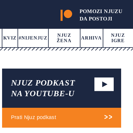
POMOZI NJUZU
DA POSTOJI
NJUZ
NJUZ
KVIZ
#NIJENJUZ
ARHIVA
ŽENA
IGRE
NJUZ PODKAST
NA YOUTUBE-U
Prati Njuz podkast