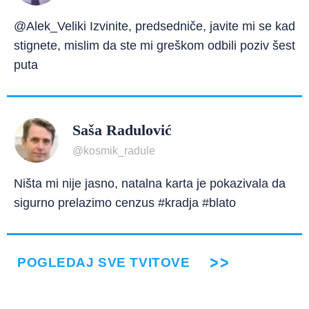
@Alek_Veliki Izvinite, predsedniče, javite mi se kad
stignete, mislim da ste mi greškom odbili poziv šest
puta
Saša Radulović
@kosmik_radule
Ništa mi nije jasno, natalna karta je pokazivala da
sigurno prelazimo cenzus #kradja #blato
POGLEDAJ SVE TVITOVE