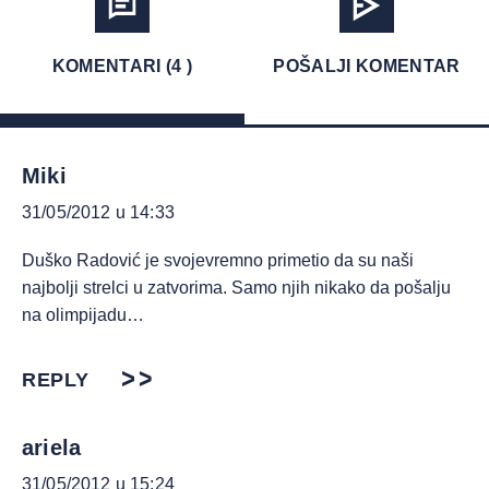
KOMENTARI (4 )
POŠALJI KOMENTAR
Miki
31/05/2012 u 14:33
Duško Radović je svojevremno primetio da su naši
najbolji strelci u zatvorima. Samo njih nikako da pošalju
na olimpijadu…
REPLY
ariela
31/05/2012 u 15:24