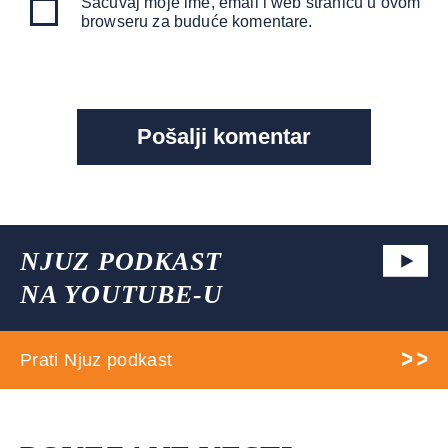
Sačuvaj moje ime, email i web stranicu u ovom
browseru za buduće komentare.
NJUZ PODKAST
NA YOUTUBE-U
Prati Njuz podkast