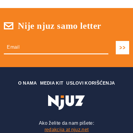
Nije njuz samo letter
О NAMA
MEDIA KIT
USLOVI KORIŠĆENJA
Ako želite da nam pišete:
redakcija at njuz.net