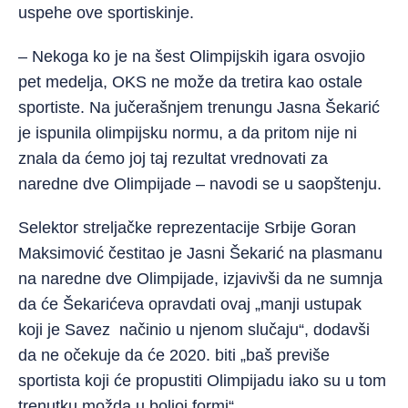
uspehe ove sportiskinje.
– Nekoga ko je na šest Olimpijskih igara osvojio
pet medelja, OKS ne može da tretira kao ostale
sportiste. Na jučerašnjem trenungu Jasna Šekarić
je ispunila olimpijsku normu, a da pritom nije ni
znala da ćemo joj taj rezultat vrednovati za
naredne dve Olimpijade – navodi se u saopštenju.
Selektor streljačke reprezentacije Srbije Goran
Maksimović čestitao je Jasni Šekarić na plasmanu
na naredne dve Olimpijade, izjavivši da ne sumnja
da će Šekarićeva opravdati ovaj „manji ustupak
koji je Savez načinio u njenom slučaju“, dodavši
da ne očekuje da će 2020. biti „baš previše
sportista koji će propustiti Olimpijadu iako su u tom
trenutku možda u boljoj formi“.