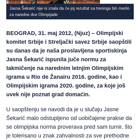
Jasna Šekarić nije ni znala da će joj rezultat sa treninga biti merilo
za naredne dve Olimpijade
BEOGRAD, 31. maj 2012, (Njuz) – Olimpijski
komitet Srbije i Streljački savez Srbije saopštili
su danas da je naša proslavljena sportiskinja
Jasna Šekarić ispunila juče normu za
takmičenje na narednim letnjim Olimpijskim
igrama u Rio de Žanairu 2016. godine, kao i
Olimpijskim igrama 2020. godine, za koje još
uvek nije poznat grad domaćin.
U saopštenju se navodi da je u slučaju Jasne
Šekarić malo odstupljeno od uobičajene prakse da
se olimpijska norma proverava pred sam turnir, što
je tolerisano u znak zahvalnosti za sve prethodne