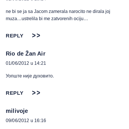
ne bi se ja sa Jacom zamerala narocito ne dirala joj
muza…ustrelila bi me zatvorenih ociju…
REPLY
Rio de Žan Air
01/06/2012 u 14:21
Уопште није духовито.
REPLY
milivoje
09/06/2012 u 16:16