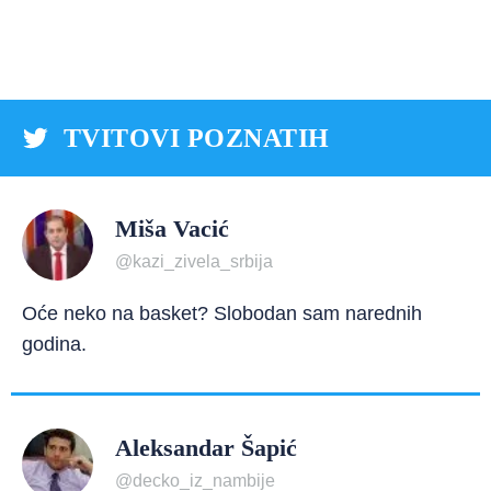
TVITOVI POZNATIH
Miša Vacić
@kazi_zivela_srbija
Oće neko na basket? Slobodan sam narednih
godina.
Aleksandar Šapić
@decko_iz_nambije