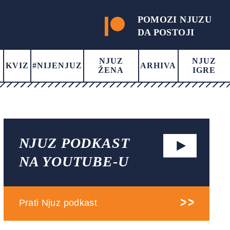
POMOZI NJUZU
DA POSTOJI
NJUZ
NJUZ
KVIZ
#NIJENJUZ
ARHIVA
ŽENA
IGRE
NJUZ PODKAST
NA YOUTUBE-U
Prati Njuz podkast