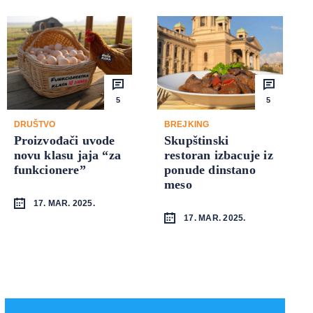
5
5
DRUŠTVO
BREJKING
Proizvođači uvode
Skupštinski
novu klasu jaja “za
restoran izbacuje iz
funkcionere”
ponude dinstano
meso
17. MAR. 2025.
17. MAR. 2025.