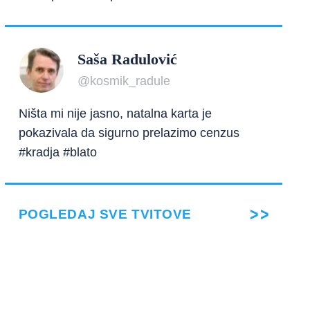
Saša Radulović
@kosmik_radule
Ništa mi nije jasno, natalna karta je
pokazivala da sigurno prelazimo cenzus
#kradja #blato
POGLEDAJ SVE TVITOVE