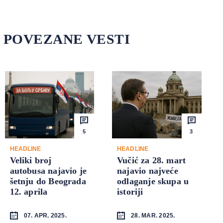
POVEZANE VESTI
5
3
HEADLINE
HEADLINE
Veliki broj
Vučić za 28. mart
autobusa najavio je
najavio najveće
šetnju do Beograda
odlaganje skupa u
12. aprila
istoriji
07. APR. 2025.
28. MAR. 2025.