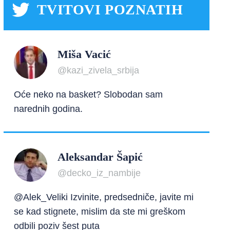
TVITOVI POZNATIH
Miša Vacić
@kazi_zivela_srbija
Oće neko na basket? Slobodan sam
narednih godina.
Aleksandar Šapić
@decko_iz_nambije
@Alek_Veliki Izvinite, predsedniče, javite mi
se kad stignete, mislim da ste mi greškom
odbili poziv šest puta